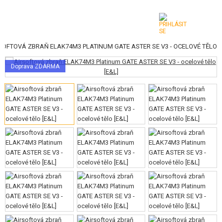
SOFTOVÁ ZBRAŇ ELAK74M3 PLATINUM GATE ASTER SE V3 - OCELOVÉ TĚLO
KATEGORIE
Doprava ZDARMA
AIRSOFTOVÉ ZBRANĚ
VZDUCHOVÉ ZBRANĚ, PRAKY
GRANÁTOMETY, GRANÁTY
KULIČKY, PLYN
AKUMULÁTORY, NABÍJEČKY
ZÁSOBNÍKY, PLNIČKY
BRÝLE, MASKY