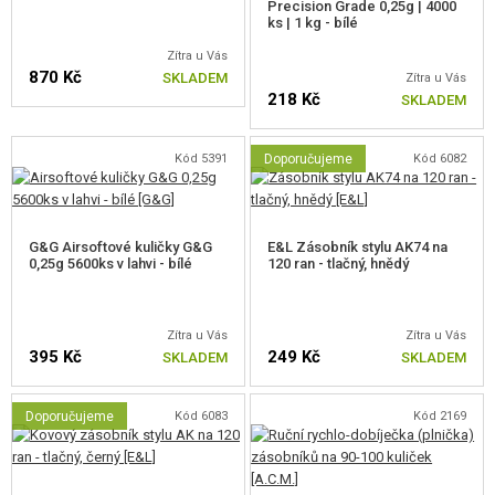
Precision Grade 0,25g | 4000
lakovaných zbraní.
ks | 1 kg - bílé
Zítra u Vás
I váha zbraně se blíží reálné předloze. Replika je těžká a ocelová vnější
870 Kč
SKLADEM
Zítra u Vás
hlaveň zajišťuje správnou rovnováhu. Pozoruhodnou vlastností je jistě
218 Kč
SKLADEM
možnost částečného rozložení repliky bez použití nástrojů.
Všechno
je založeno na kolících a páčkách.
Kód 5391
Doporučujeme
Kód 6082
Dodávaná zbraň je v balení naolejována silným technickým olejem, který
chrání produkt před vlhkostí a možnou kontaminací během přepravy.
G&G Airsoftové kuličky G&G
E&L Zásobník stylu AK74 na
Směs oleje a oceli vyzařuje jedinečnou vůni, která je dobře známá lidem ,
0,25g 5600ks v lahvi - bílé
120 ran - tlačný, hnědý
jenž jsou v neustálém kontaktu se střelnými zbraněmi.
Akumulátor se vkládá pod plechový kryt závěru zajištěný pojistkou.
Zítra u Vás
Zítra u Vás
395 Kč
249 Kč
SKLADEM
SKLADEM
Vlastnosti
Doporučujeme
Kód 6083
Kód 2169
konstrukce ze 100% oceli, bez použití ZnAl komponentů
ocelové díly s oxidovým povlakem
sada RIS lišt na předpažbí a nadpažbí umožňující instalaci přídavných