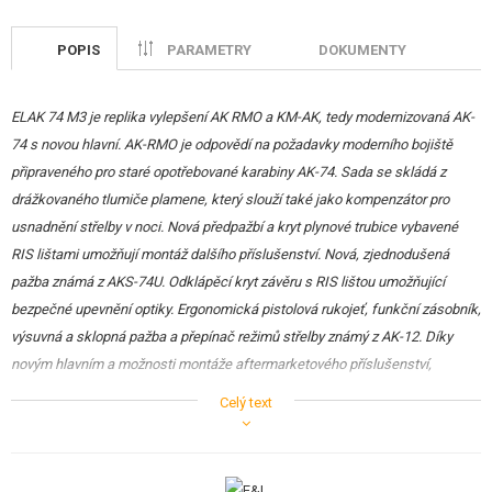
STAVEBNICE, MODELY
POPIS
PARAMETRY
DOKUMENTY
REKLAMNÍ PŘEDMĚTY
POŠKOZENÉ, POUŽITÉ ZBOŽÍ
ELAK 74 M3 je replika vylepšení AK RMO a KM-AK, tedy modernizovaná AK-
74 s novou hlavní. AK-RMO je odpovědí na požadavky moderního bojiště
NOVINKY
připraveného pro staré opotřebované karabiny AK-74. Sada se skládá z
drážkovaného tlumiče plamene, který slouží také jako kompenzátor pro
SLEVY, AKCE
usnadnění střelby v noci. Nová předpažbí a kryt plynové trubice vybavené
RIS lištami umožňují montáž dalšího příslušenství. Nová, zjednodušená
KONTAKT
pažba známá z AKS-74U. Odklápěcí kryt závěru s RIS lištou umožňující
bezpečné upevnění optiky. Ergonomická pistolová rukojeť, funkční zásobník,
výsuvná a sklopná pažba a přepínač režimů střelby známý z AK-12. Díky
novým hlavním a možnosti montáže aftermarketového příslušenství,
tuningových dílů pro jiné karabiny řady AK (Zenitco, VS, Hexagon atd.),
Celý text
spolehlivosti a ergonomii si získala sympatie ruských vojáků a je pro
průzkumníky a komanda žádanější než karabina AK-12. Ve verzi pro střelné
zbraně sada obsahovala také tlumič zvuku, nosný pás, pouzdro a vertikální