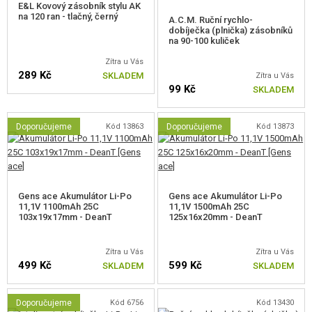
rukojetí, svítilen atd.
E&L Kovový zásobník stylu AK
uzamykatelný kryt závěru s výklopnou RIS lištou umožňující bezpečné
na 120 ran - tlačný, černý
A.C.M. Ruční rychlo-
upevnění optiky
dobíječka (plnička) zásobníků
na 90-100 kuliček
odnímatelná a sklopná pažba, zásobník a pistolová rukojeť typu AK-
12
Zítra u Vás
prostor pro baterii pod krytem závěru
289 Kč
SKLADEM
Zítra u Vás
kovová hop-up komora
99 Kč
SKLADEM
možnost částečného rozebrání repliky, stejně jako u ostré zbraně -
bez použití nástrojů
vložka magwell spacer, usnadňující výměnu zásobníku
Doporučujeme
Kód 13863
Doporučujeme
Kód 13873
Mechabox V3, kterým je replika vybavena, má systém rychlé výměny
pružiny, sadu
zesílených dílů
a procesorovou jednotku
GATE ASTER SE
V3
. ASTER SE V3 od polské společnosti GATE je pokročilá ETU nabízející
Gens ace Akumulátor Li-Po
Gens ace Akumulátor Li-Po
nastavitelnou citlivost spouště, Active-Break a nastavitelnou dávku.
11,1V 1100mAh 25C
11,1V 1500mAh 25C
103x19x17mm - DeanT
125x16x20mm - DeanT
Zbraň je dodávána s tlačným midcap zásobníkem o kapacitě
120 kuliček
.
Další vhodné zásobníky jsou značky LCT, MAG, nebo SRC. Použití
Zítra u Vás
Zítra u Vás
499 Kč
599 Kč
SKLADEM
SKLADEM
zásobníků CYMA, DBoys a JG může vyžadovat úpravy.
Uvnitř také najdete komponenty jako
Doporučujeme
Kód 6756
Kód 13430