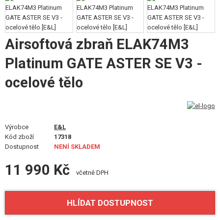
VÝSTROJ, UNIFORMY, POUZDRA
MASKOVÁNÍ, BARVY, PÁSKY
Airsoftová zbraň ELAK74M3
VYSÍLAČKY, HEADSETY, KAMERY
Platinum GATE ASTER SE V3 -
DOPLŇKY KE ZBRANÍM, POPRUHY
ocelové tělo
NÁHRADNÍ DÍLY, UPGRADE
SERVIS A ÚDRŽBA ZBRANÍ
Výrobce
E&L
Kód zboží
17318
SEBEOBRANA, VÝCVIK, NOŽE
Dostupnost
NENÍ SKLADEM
TERČE, STŘELNICE
11 990 Kč
včetně DPH
OUTDOOR A BUSHCRAFT
HLÍDAT DOSTUPNOST
JÍDLO