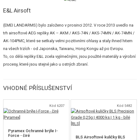
rukojeť.
E&L Airsoft
Značka
E&L Airsoft
, známá výrobou realistických a odolných replik ze
dřeva a oceli, představuje vylepšenou verzi repliky
AKS-74UN
.
(EMEI LANDARMS) bylo založeno v prosinci 2012. V roce 2013 uvedlo na
trh airsoftové AEG repliky AK – AKM / AKS-74N / AKS-74MN / AK-74MN /
Nejlepší zárukou realismu je skutečnost, že airsoftové zbraně E&L
jsou
AK-104PMC, které se setkaly velmi pozitivními ohlasy a staly ihned hitem
montovány v továrně specializované na výrobu střelných zbraní
, a
na všech trzích - od Japonska, Taiwanu, Hong Kongu až po Evropu.
proto jsou některé vnější komponenty identické s jejich reálnými protějšky
To, co dělá repliky E&L zcela vyjímečnými, jsou použité materiály a výrobní
a pocházejí ze stejné výrobní linky. Výrobce se postaral o nejmenší detaily,
procesy, které jsou stejné jako u ostrých zbraní.
aby se jeho repliky co nejvíce přiblížily originálu.
Zbraň patří do série
Platinum
, kde byla pozornost věnovaná detailům
VHODNÉ PŘÍSLUŠENSTVÍ
dovedená k dokonalosti. Uvnitř zbraně této série najdete řadu vysoce
kvalitních dílů, které zlepšují
výkon i odolnost
, což je charakteristické pro
Kód 6207
Kód 5482
high-end tuningové repliky.
Povrch ocelových komponentů byl
brynýrován
, což činí jejich vzhled
ještě realističtější. Také proces postupného opotřebení uživatelem
Pyramex Ochranné brýle I-
Force - čiré
způsobuje, že oxidované povrchy vypadají mnohem lépe, než u
BLS Airsoftové kuličky BLS