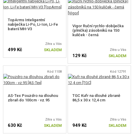
motor Hi-Torque na 21T neodymových magnetech
sada ocelových převodových kol 13:1
9 mm ocelová ložiska v konfiguraci 2 x Slipper, 4 x kuličková ložiska
TopArms Inteligentní
nabíječka Li-Po, Li-Ion, Li-Fe
jednodílná CNC ocelová sada válce s hlavou
Vigor Ruční rychlo-dobíječka
baterií MH-V3
(plnička) zásobníků na 150
zesílený píst
kuliček - černá
Balení obsahuje
Zítra u Vás
499 Kč
SKLADEM
Zítra u Vás
Zbraň
129 Kč
SKLADEM
Certifikát QC
E&L Commemorative Challenge Coin
Kód 1108
Kód 12791
Diagnostická karta GATE ASTER
Tlačný zásobník
Nášivka
Sada neobsahuje baterii ani nabíječku.
AS-Tex Pouzdro na dlouhou
TGC Kufr na dlouhé zbraně
zbraň do 100cm - vz.95
86,5 x 30 x 12,4 cm
Zítra u Vás
Zítra u Vás
630 Kč
949 Kč
SKLADEM
SKLADEM