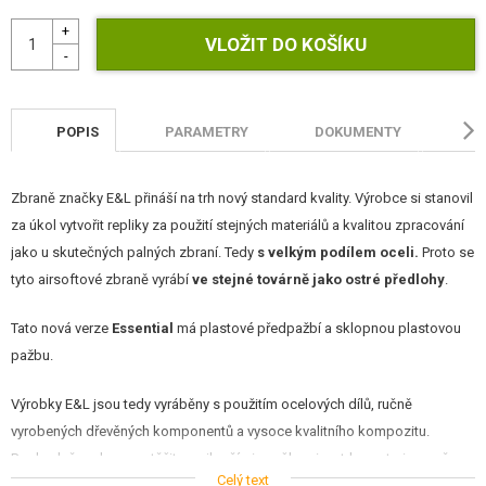
POPIS
PARAMETRY
DOKUMENTY
H
Zbraně značky E&L přináší na trh nový standard kvality. Výrobce si stanovil
za úkol vytvořit repliky za použití stejných materiálů a kvalitou zpracování
jako u skutečných palných zbraní. Tedy
s velkým podílem oceli.
Proto se
tyto airsoftové zbraně vyrábí
ve stejné továrně jako ostré předlohy
.
Tato nová verze
Essential
má plastové předpažbí a sklopnou plastovou
pažbu.
Výrobky E&L jsou tedy vyráběny s použitím ocelových dílů, ručně
vyrobených dřevěných komponentů a vysoce kvalitního kompozitu.
Rozhodně mohou soutěžit s nejlepšími značkami na trhu - a to i v ceně.
Celý text
Kvalita a výkon umožňují, aby byla zbraň vhodná nejen jako dekorace zeď,