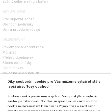
Zpětný odběr elektro a baterií
NAKUPOVÁNÍ
Proč kupovat u nás?
Obchodní podmínky
Ochrana osobních údajů
OBJEDNÁVKY
Reklamace a vrácení zboží
Můj účet
Přehled objednávek
Storno objednávky
Časté otázky
Návod na řešení poruch
Díky souborům cookie pro Vás můžeme vytvářet stále
PŘIHLAŠ SE K ODBĚRU
lepší airsoftový obchod
Soubory cookie používáme, abychom Vám poskytli co nejlepší
zážitek při nakupování. Souhlas se zpracováním všech souborů
cookie můžete nastavit kliknutím na Přijmout vše a zavřít nebo
SLEDUJ NÁS