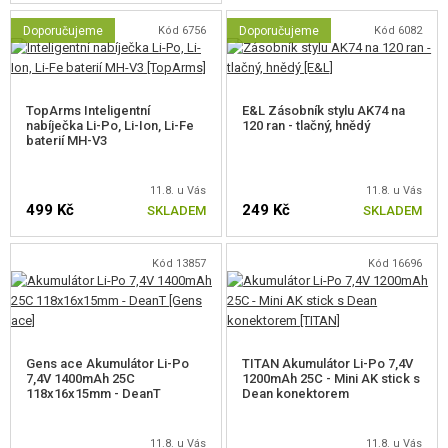
nízko-odporová kabeláž
Doporučujeme
Kód 6756
Doporučujeme
Kód 6082
Zbraně jsou dodávány v praktických papírových krabicích. Jsou opatřeny
silnou pěnovou výplní zevnitř, která bezpečně a bezpečně zajišťuje repliku
TopArms Inteligentní
E&L Zásobník stylu AK74 na
a veškeré příslušenství.
nabíječka Li-Po, Li-Ion, Li-Fe
120 ran - tlačný, hnědý
baterií MH-V3
Zbraň je dodávána s tlačným midcap zásobníkem o kapacitě 120 kuliček.
Další vhodné zásobníky jsou značky LCT, MAG, nebo SRC. Použití
11.8. u Vás
11.8. u Vás
zásobníků CYMA, DBoys a JG může vyžadovat úpravy.
499 Kč
249 Kč
SKLADEM
SKLADEM
Kód 13857
Kód 16696
Gens ace Akumulátor Li-Po
TITAN Akumulátor Li-Po 7,4V
7,4V 1400mAh 25C
1200mAh 25C - Mini AK stick s
118x16x15mm - DeanT
Dean konektorem
11.8. u Vás
11.8. u Vás