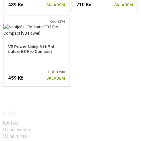
489 Kč
710 Kč
SKLADEM
SKLADEM
Kód 9294
VB Power Nabíječ Li-Pol
baterií B3 Pro Compact
11.8. u Vás
459 Kč
SKLADEM
O NÁS
Kontakt
O společnosti
Volná místa