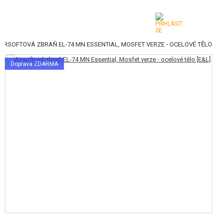
AIRSOFTOVÁ ZBRAŇ EL-74 MN ESSENTIAL, MOSFET VERZE - OCELOVÉ TĚLO
KATEGORIE
Doprava ZDARMA
AIRSOFTOVÉ ZBRANĚ
VZDUCHOVÉ ZBRANĚ, PRAKY
GRANÁTOMETY, GRANÁTY
KULIČKY, PLYN
AKUMULÁTORY, NABÍJEČKY
ZÁSOBNÍKY, PLNIČKY
BRÝLE, MASKY