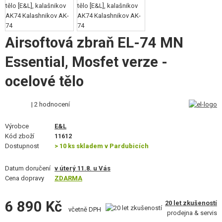
STAVEBNICE, MODELY
REKLAMNÍ PŘEDMĚTY
Airsoftová zbraň EL-74 MN
POŠKOZENÉ, POUŽITÉ ZBOŽÍ
Essential, Mosfet verze -
NOVINKY
ocelové tělo
SLEVY, AKCE
| 2 hodnocení
Výrobce
E&L
KONTAKT
Kód zboží
11612
Dostupnost
> 10 ks skladem v Pardubicích
Datum doručení
v úterý 11.8. u Vás
Cena dopravy
ZDARMA
6 890 Kč
20 let zkušeností
včetně DPH
prodejna & servis