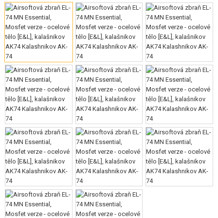
VÝSTROJ, UNIFORMY, POUZDRA
MASKOVÁNÍ, BARVY, PÁSKY
VYSÍLAČKY, HEADSETY, KAMERY
DOPLŇKY KE ZBRANÍM, POPRUHY
NÁHRADNÍ DÍLY, UPGRADE
SERVIS A ÚDRŽBA ZBRANÍ
SEBEOBRANA, VÝCVIK, NOŽE
TERČE, STŘELNICE
OUTDOOR A BUSHCRAFT
JÍDLO