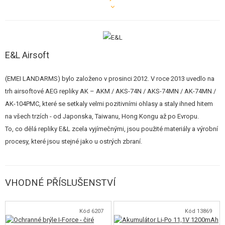
ale i účinná airsoftová zbraň. Navíc jsou některé komponenty totožné se
skutečnými zbraněmi, protože pocházejí ze stejné výrobní linky v továrně.
Co nejvíce dílů má rozměry 1:1 dle vojenských specifikací. Můžete si tedy
některé
součásti vyměnit se skutečnou zbraní.
Tedy například
E&L Airsoft
předpažbí, plynová trubice, mířidla, čistící tyčka. A to jen tak nějaký
výrobce nenabízí.
(EMEI LANDARMS) bylo založeno v prosinci 2012. V roce 2013 uvedlo na
trh airsoftové AEG repliky AK – AKM / AKS-74N / AKS-74MN / AK-74MN /
Povrch ocelových komponentů byl brynýrován, což činí jejich vzhled ještě
AK-104PMC, které se setkaly velmi pozitivními ohlasy a staly ihned hitem
realističtější. Také proces postupného opotřebení uživatelem způsobuje,
na všech trzích - od Japonska, Taiwanu, Hong Kongu až po Evropu.
že oxidované povrchy vypadají mnohem lépe, než u lakovaných zbraní.
To, co dělá repliky E&L zcela vyjímečnými, jsou použité materiály a výrobní
procesy, které jsou stejné jako u ostrých zbraní.
I váha zbraně se blíží reálné předloze. Replika je těžká a ocelová vnější
hlaveň zajišťuje správnou rovnováhu. Pozoruhodnou vlastností je jistě
možnost částečného rozložení repliky bez použití nástrojů.
Všechno
VHODNÉ PŘÍSLUŠENSTVÍ
je založeno na kolících a páčkách.
Levá strana pouzdra závěru je vybavena typickou lištou, která je vhodná
Kód 6207
Kód 13869
pro speciální optická mířidla (včetně originálního, určeného pro střelnou