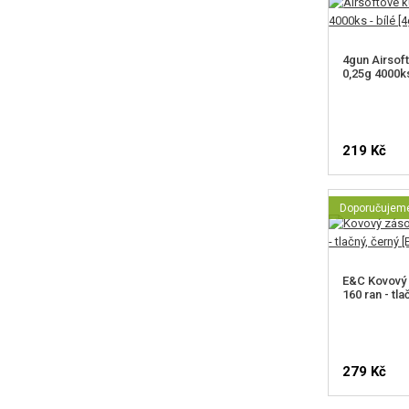
4gun Airsof
0,25g 4000ks
219 Kč
Doporučujem
E&C Kovový 
160 ran - tla
279 Kč