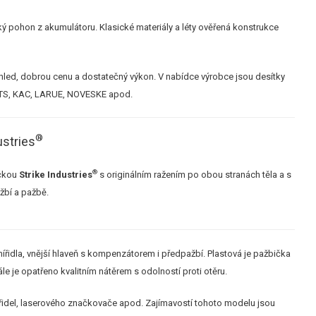
ý pohon z akumulátoru. Klasické materiály a léty ověřená konstrukce
zhled, dobrou cenu a dostatečný výkon. V nabídce výrobce jsou desítky
MOTS, KAC, LARUE, NOVESKE apod.
®
ustries
®
čkou
Strike Industries
s originálním ražením po obou stranách těla a s
žbí a pažbě.
, mířidla, vnější hlaveň s kompenzátorem i předpažbí. Plastová je pažbička
e je opatřeno kvalitním nátěrem s odolností proti otěru.
 mířidel, laserového značkovače apod. Zajímavostí tohoto modelu jsou