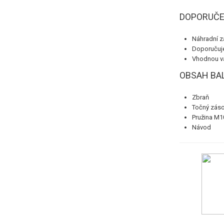
DOPORUČE
Náhradní z
Doporučuje
Vhodnou váh
OBSAH BA
Zbraň
Točný záso
Pružina M1
Návod