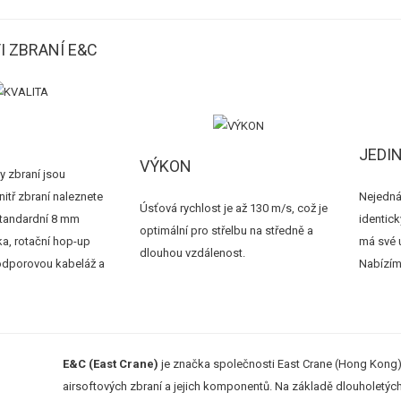
I ZBRANÍ E&C
JEDI
VÝKON
 zbraní jsou
itř zbraní naleznete
Nejedná
Úsťová rychlost je až 130 m/s, což je
standardní 8 mm
identick
optimální pro střelbu na středně a
ka, rotační hop-up
má své u
dlouhou vzdálenost.
odporovou kabeláž a
Nabízím
E&C (East Crane)
je značka společnosti East Crane (Hong Kong) C
airsoftových zbraní a jejich komponentů. Na základě dlouholetých 