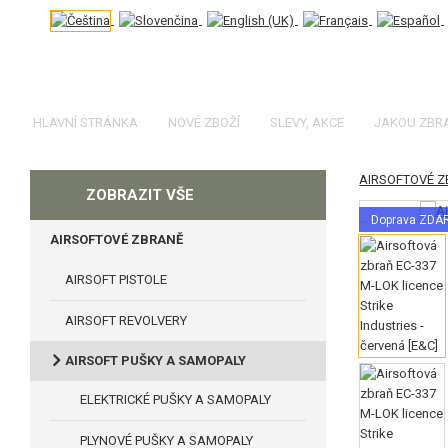
HLAVNÍ STRÁNKA
NOVÉ ZBOŽÍ
SLEVY, AKCE
JAKOU ZBR
AIRSOFTOVÉ 
KATEGORIE
ZOBRAZIT VŠE
Doprava ZD
AIRSOFTOVÉ ZBRANĚ
AIRSOFT PISTOLE
AIRSOFT REVOLVERY
AIRSOFT PUŠKY A SAMOPALY
ELEKTRICKÉ PUŠKY A SAMOPALY
PLYNOVÉ PUŠKY A SAMOPALY