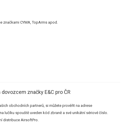
 i se značkami CYMA, TopArms apod.
ím dovozcem značky E&C pro ČR
ich obchodních partnerů, si můžete prověřit na adrese
na lučíku spouště uveden kód zbraně a své unikátní sériové číslo.
í distribuce AirsoftPro.