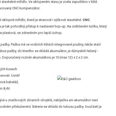
 stavitelné mířidlo. Ve sklopeném stavu je zcela zapuštěno v liště.
racovaný CNC kompenzátor.
 sklopné mířidlo, které je stranově i výškově stavitelné.
CNC
a je tak pohodlný přístup k nastavení hop-up. Na zvětšeném lučíku, který
 je plastová, se zdrsněním pro lepší úchop.
 pažby. Pažba má ve vodících lištách integrované pružiny, takže stačí
ubus pažby, do kterého se vkládá akumulátor, je důmyslně řešený -
m. Doporučený rozměr akumulátoru je 10 (max 12) x 2 x 2 cm.
aných kusech
enosti. Uvnitř
rová kabeláž,
m 8,4V.
bývá u značkových zbraních obvyklé, nabíječka ani akumulátor není
hodném příslušenství. Baterie se vkládá do tubusu pažby. Součástí je