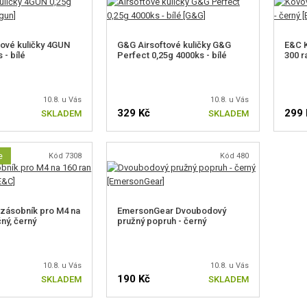
tové kuličky 4GUN
G&G Airsoftové kuličky G&G
E&C K
 - bílé
Perfect 0,25g 4000ks - bílé
300 r
10.8. u Vás
10.8. u Vás
329 Kč
299 
SKLADEM
SKLADEM
e
Kód 7308
Kód 480
zásobník pro M4 na
EmersonGear Dvoubodový
čný, černý
pružný popruh - černý
10.8. u Vás
10.8. u Vás
190 Kč
SKLADEM
SKLADEM