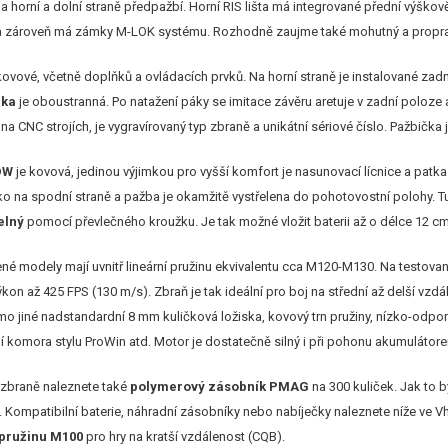
a horní a dolní straně předpažbí. Horní RIS lišta má integrované přední výškově
šta zároveň má zámky M-LOK systému. Rozhodně zaujme také mohutný a prop
kovové, včetně doplňků a ovládacích prvků. Na horní straně je instalované zadní
áka
je oboustranná. Po natažení páky se imitace závěru aretuje v zadní poloze 
 na CNC strojích, je vygravírovaný typ zbraně a unikátní sériové číslo. Pažbička
DW
je kovová, jedinou výjimkou pro vyšší komfort je nasunovací lícnice a patka
tko na spodní straně a pažba je okamžitě vystřelena do pohotovostní polohy. T
elný
pomocí převlečného kroužku. Je tak možné vložit baterii až o délce 12 c
né modely mají uvnitř lineární pružinu ekvivalentu cca M120-M130. Na testov
ýkon až 425 FPS (130 m/s). Zbraň je tak ideální pro boj na střední až delší vzdál
o jiné nadstandardní 8 mm kuličková ložiska, kovový trn pružiny, nízko-odpo
í komora stylu ProWin atd. Motor je dostatečně silný i při pohonu akumulátore
 zbraně naleznete také
polymerový zásobník PMAG
na 300 kuliček. Jak to 
. Kompatibilní baterie, náhradní zásobníky nebo nabíječky naleznete níže ve V
ružinu M100
pro hry na kratší vzdálenost (CQB).