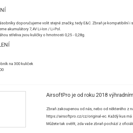
NÍ
ásobníky doporučujeme volit stejné značky, tedy E&C. Zbraň je kompatibilní
me akumulátory 7,4V Li-Ion / Li-Pol.
ou střeliva jsou kuličky o hmotnosti 0,25 - 0,28g.
LENÍ
bník na 300 kuliček
00
AirsoftPro je od roku 2018 výhradn
Zbraň zakoupenou od nás, nebo od některého z naš
https://airsoftpro.cz/cz/original-ec
. Každý kus má 
Můžete tak ověřit, zda vaše zbraň pochází z oficiáln