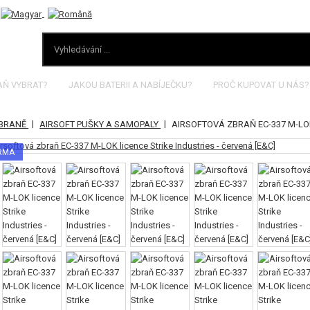
AŇ VYBRAT?
JAKOU BATERII A NABÍJEČKU?
PROČ KUPOVAT U NÁS?
|
|
ZBRANĚ
AIRSOFT PUŠKY A SAMOPALY
AIRSOFTOVÁ ZBRAŇ EC-337 M-LOK
ARMA