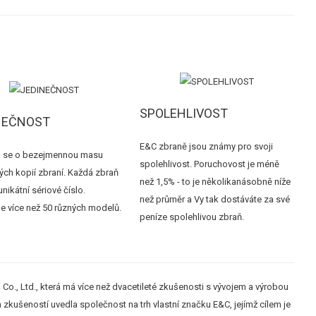
SPOLEHLIVOST
NEČNOST
E&C zbraně jsou známy pro svoji
 se o bezejmennou masu
spolehlivost. Poruchovost je méně
ých kopií zbraní. Každá zbraň
než 1,5% - to je několikanásobně níže
nikátní sériové číslo.
než průměr a Vy tak dostáváte za své
e více než 50 různých modelů.
peníze spolehlivou zbraň.
o., Ltd., která má více než dvacetileté zkušenosti s vývojem a výrobou
zkušeností uvedla společnost na trh vlastní značku E&C, jejímž cílem je