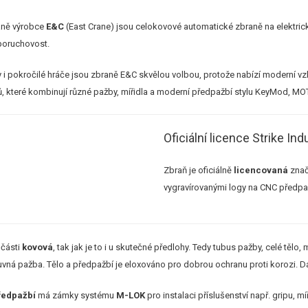
aně výrobce
E&C
(East Crane) jsou celokovové automatické zbraně na elektrick
 poruchovost.
 i pokročilé hráče jsou zbraně E&C skvělou volbou, protože nabízí moderní v
, které kombinují různé pažby, mířidla a moderní předpažbí stylu KeyMod, 
Oficiální licence Strike Ind
Zbraň je oficiálně
licencovaná
zna
vygravírovanými logy na CNC předpa
 části
kovová
, tak jak je to i u skutečné předlohy. Tedy tubus pažby, celé tělo
vná pažba. Tělo a předpažbí je eloxováno pro dobrou ochranu proti korozi. Dál
ředpažbí
má zámky systému
M-LOK
pro instalaci příslušenství např. gripu,