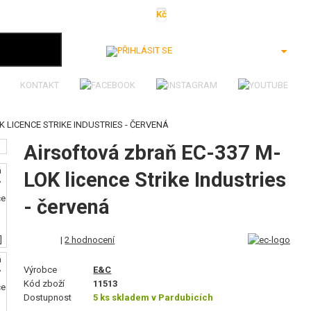
Kč
€
$
Ft
lei
Přihlásit se
KONTAKT
 LICENCE STRIKE INDUSTRIES - ČERVENÁ
Airsoftová zbraň EC-337 M-
LOK licence Strike Industries
- červená
|
2 hodnocení
Výrobce
E&C
Kód zboží
11513
Dostupnost
5 ks skladem v Pardubicích