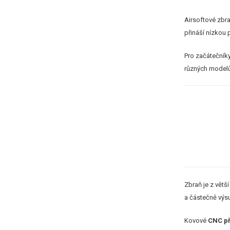
Airsoftové zbr
přináší nízkou
Pro začátečníky
různých modelů
Zbraň je z větší
a částečně výsu
Kovové
CNC p