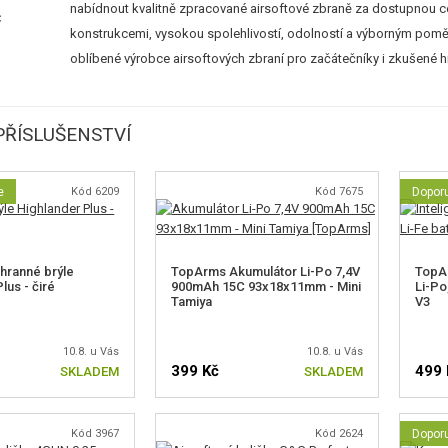
nabídnout kvalitně zpracované airsoftové zbraně za dostupnou 
konstrukcemi, vysokou spolehlivostí, odolností a výborným pomě
oblíbené výrobce airsoftových zbraní pro začátečníky i zkušené h
ŘÍSLUŠENSTVÍ
e
Kód 6209
Kód 7675
Dopor
hranné brýle
TopArms Akumulátor Li-Po 7,4V
TopAr
lus - čiré
900mAh 15C 93x18x11mm - Mini
Li-Po,
Tamiya
V3
10.8. u Vás
10.8. u Vás
399 Kč
499 
SKLADEM
SKLADEM
Kód 3967
Kód 2624
Dopor