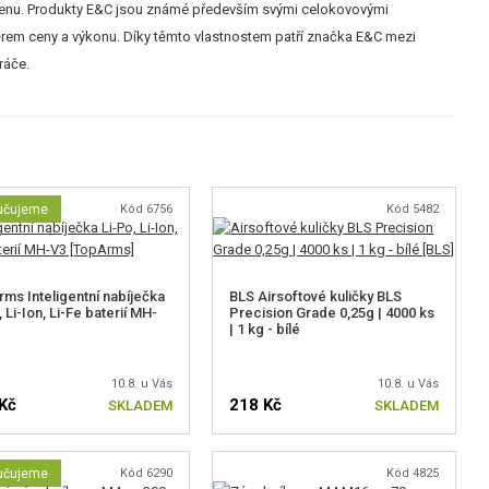
cenu. Produkty E&C jsou známé především svými celokovovými
rem ceny a výkonu. Díky těmto vlastnostem patří značka E&C mezi
ráče.
učujeme
Kód 6756
Kód 5482
ms Inteligentní nabíječka
BLS Airsoftové kuličky BLS
 Li-Ion, Li-Fe baterií MH-
Precision Grade 0,25g | 4000 ks
| 1 kg - bílé
10.8. u Vás
10.8. u Vás
Kč
218 Kč
SKLADEM
SKLADEM
učujeme
Kód 6290
Kód 4825