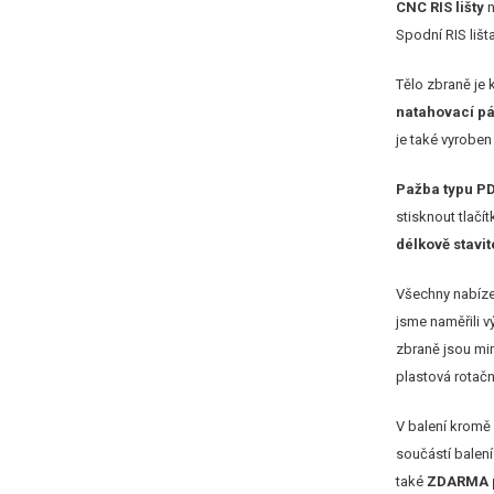
CNC RIS lišty
n
Spodní RIS li
Tělo zbraně je 
natahovací p
je také vyroben
Pažba typu P
stisknout tlačí
délkově stavit
Všechny nabíze
jsme naměřili v
zbraně jsou mim
plastová rotačn
V balení kromě
součástí balení
také
ZDARMA p