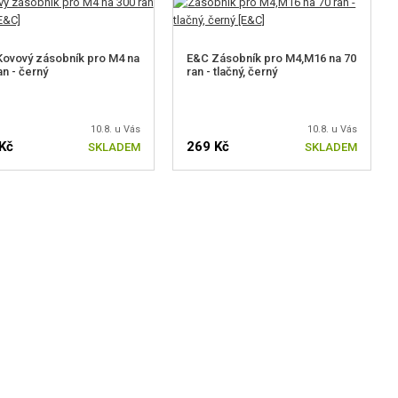
ovový zásobník pro M4 na
E&C Zásobník pro M4,M16 na 70
an - černý
ran - tlačný, černý
10.8. u Vás
10.8. u Vás
Kč
269 Kč
SKLADEM
SKLADEM