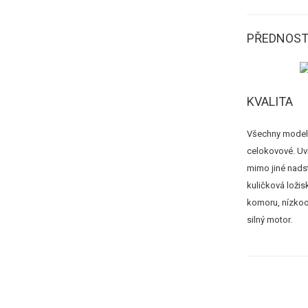
PŘEDNOST
KVALITA
Všechny modely
celokovové. Uvn
mimo jiné nad
kuličková ložis
komoru, nízko
silný motor.