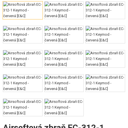
VÝSTROJ, UNIFORMY, POUZDRA
MASKOVÁNÍ, BARVY, PÁSKY
VYSÍLAČKY, HEADSETY, KAMERY
DOPLŇKY KE ZBRANÍM, POPRUHY
NÁHRADNÍ DÍLY, UPGRADE
SERVIS A ÚDRŽBA ZBRANÍ
SEBEOBRANA, VÝCVIK, NOŽE
TERČE, STŘELNICE
OUTDOOR A BUSHCRAFT
JÍDLO
Airsoftová zbraň EC-312-1