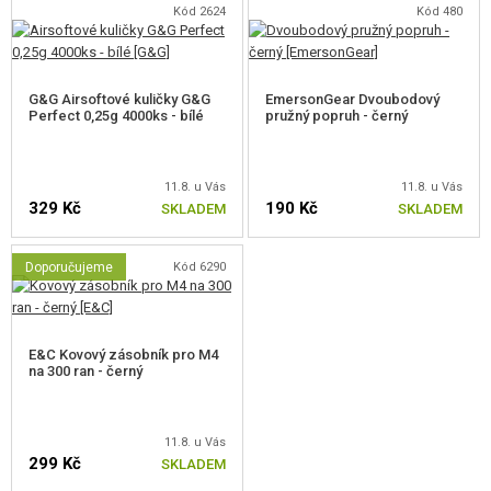
Kód 2624
Kód 480
SPOLEHLIVOST
G&G Airsoftové kuličky G&G
EmersonGear Dvoubodový
E&C zbraně jsou známy pro svoji spolehlivost. Poruchovost je méně než
Perfect 0,25g 4000ks - bílé
pružný popruh - černý
1,5% - to je několikanásobně níže než je průměr a Vy tak dostáváte za své
peníze spolehlivou zbraň.
11.8. u Vás
11.8. u Vás
329 Kč
190 Kč
SKLADEM
SKLADEM
Doporučujeme
Kód 6290
E&C Kovový zásobník pro M4
na 300 ran - černý
11.8. u Vás
299 Kč
SKLADEM