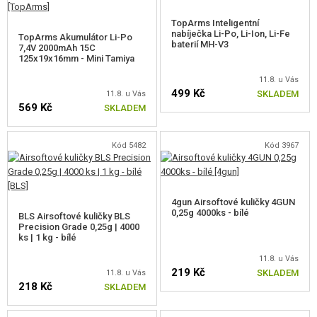
TopArms Inteligentní
nabíječka Li-Po, Li-Ion, Li-Fe
TopArms Akumulátor Li-Po
baterií MH-V3
7,4V 2000mAh 15C
KVALITA
125x19x16mm - Mini Tamiya
Všechny modely zbraní jsou celokovové. Uvnitř zbraní naleznete mimo jiné
11.8. u Vás
nadstandardní 8mm kuličková ložiska, rotační hop-up komoru,
499 Kč
SKLADEM
11.8. u Vás
nízkoodporovou kabeláž a silný motor.
569 Kč
SKLADEM
Kód 5482
Kód 3967
VÝKON
Úsťová rychlost je až 130m/s, což je optimální pro střelbu na středně a
4gun Airsoftové kuličky 4GUN
dlouhou vzdálenost.
0,25g 4000ks - bílé
BLS Airsoftové kuličky BLS
Precision Grade 0,25g | 4000
ks | 1 kg - bílé
11.8. u Vás
JEDINEČNOST
219 Kč
SKLADEM
11.8. u Vás
Nejedná se o bezejmenou masu identických kopií zbraní. Každá zbraň má
218 Kč
SKLADEM
své unikátní sériové číslo. Nabízíme více než 30 různých modelů.