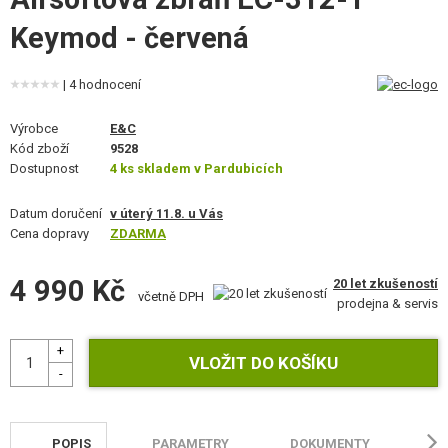
STAVEBNICE, MODELY
Keymod - červená
REKLAMNÍ PŘEDMĚTY
| 4 hodnocení
POŠKOZENÉ, POUŽITÉ ZBOŽÍ
Výrobce
E&C
Kód zboží
9528
NOVINKY
Dostupnost
4 ks skladem v Pardubicích
SLEVY, AKCE
Datum doručení
v úterý 11.8. u Vás
Cena dopravy
ZDARMA
KONTAKT
4 990 Kč
20 let zkušeností
včetně DPH
prodejna & servis
POPIS
PARAMETRY
DOKUMENTY
H