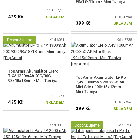
93x18x11mm - Mini Tamiya
hmotnosti 0,25g. Maximálně 0,28g.
11.8. u Vás
429 Kč
SKLADEM
11.8. u Vás
399 Kč
SKLADEM
Doporučujeme
Kód 6091
Kód 6735
AirsoftPro.cz je od roku 2018 výhradním dovozcem značky E&C pro
ČR.
TopArms Akumulátor Li-Po
7,4V 1300mAh 20C/30C
TopArms Akumulátor Li-Po
93x18x18mm - Mini Tamiya
7,4V 1000mAh 20C/35C AK
Zbraň zakoupenou od nás nebo od některého z našich obchodních
Mini Stick 190x15x12mm -
Mini Tamiya
partnerů si můžete prověřit na adrese
https://airsoftpro.cz/cz/original-ec
.
11.8. u Vás
Každý kus má na lučíku spouště uveden kód zbraně a své unikátní sériové
435 Kč
SKLADEM
11.8. u Vás
číslo. Můžete tak ověřit, zda vaše zbraň pochází z oficiální distribuce
399 Kč
SKLADEM
AirsoftPro.cz.
Kód 9030
Doporučujeme
Kód 6756
VÝHODY E&C