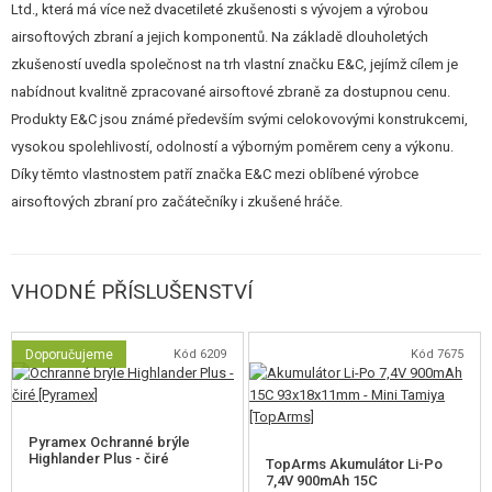
Ltd., která má více než dvacetileté zkušenosti s vývojem a výrobou
předpažbí. Plastová je pažbička a výsuvná pažba. Tělo a předpažbí je
airsoftových zbraní a jejich komponentů. Na základě dlouholetých
eloxováno pro dobrou ochranu proti korozi. Dále je opatřeno kvalitním
zkušeností uvedla společnost na trh vlastní značku E&C, jejímž cílem je
nátěrem s odolností proti otěru.
nabídnout kvalitně zpracované airsoftové zbraně za dostupnou cenu.
Produkty E&C jsou známé především svými celokovovými konstrukcemi,
Předpažbí má zámky systému KeyMod pro instalaci příslušenství např.
vysokou spolehlivostí, odolností a výborným poměrem ceny a výkonu.
gripu.
Díky těmto vlastnostem patří značka E&C mezi oblíbené výrobce
airsoftových zbraní pro začátečníky i zkušené hráče.
V balení kromě zbraně naleznete také jeden kovový zásobník na 300
kuliček. Jak to bývá u značkových zbraních obvyklé, nabíječka ani
akumulátor není součástí balení. Kompatibilní baterie, náhradní zásobníky
VHODNÉ PŘÍSLUŠENSTVÍ
nebo nabíječky naleznete níže ve Vhodném příslušenství. Baterie se vkládá
do tubusu pažby.
Doporučujeme
Kód 6209
Kód 7675
V balení také dostanete ZDARMA pružinu M100.
Náhradní zásobníky doporučujeme volit stejné značky, tedy E&C.
Nicméně replika je kompatibilní i se značkami CYMA, TopArms..apod.
Pyramex Ochranné brýle
Doporučujeme akumulátory 7,4V Li-Ion / Li-Pol.
Highlander Plus - čiré
TopArms Akumulátor Li-Po
Vhodným střelivem, vzhledem k tomuto výkonu, jsou kuličky o
7,4V 900mAh 15C