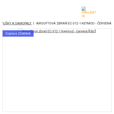
|
T PUŠKY A SAMOPALY
AIRSOFTOVÁ ZBRAŇ EC-312-1 KEYMOD - ČERVENÁ
KATEGORIE
Doprava ZDARMA
AIRSOFTOVÉ ZBRANĚ
VZDUCHOVÉ ZBRANĚ, PRAKY
GRANÁTOMETY, GRANÁTY
KULIČKY, PLYN
AKUMULÁTORY, NABÍJEČKY
ZÁSOBNÍKY, PLNIČKY
BRÝLE, MASKY