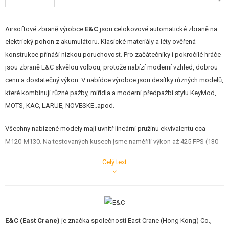
Airsoftové zbraně výrobce
E&C
jsou celokovové automatické zbraně na
elektrický pohon z akumulátoru. Klasické materiály a léty ověřená
konstrukce přináší nízkou poruchovost. Pro začátečníky i pokročilé hráče
jsou zbraně E&C skvělou volbou, protože nabízí moderní vzhled, dobrou
cenu a dostatečný výkon. V nabídce výrobce jsou desítky různých modelů,
které kombinují různé pažby, mířidla a moderní předpažbí stylu KeyMod,
MOTS, KAC, LARUE, NOVESKE..apod.
Všechny nabízené modely mají uvnitř lineární pružinu ekvivalentu cca
M120-M130. Na testovaných kusech jsme naměřili výkon až 425 FPS (130
m/s) a tak je zbraň ideální pro boj na střední až delší vzdálenosti. Uvnitř
Celý text
zbraně jsou mimo jiné nadstandardní 8mm kuličková ložiska, kovový trň
pružiny, nízko-odporová kabeláž, plastová rotační komora stylu ProWin
atd. Motor je dostatečně silný i při pohonu akumulátorem 8,4V.
Zbraň je z větší části kovová, tak jak je to i u skutečné předlohy. Tedy
E&C (East Crane)
je značka společnosti East Crane (Hong Kong) Co.,
tubus pažby, celé tělo, mířidla, vnější hlaveň s kompenzátorem i