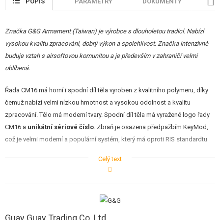
POPIS
PARAMETRY
DOKUMENTY
H
REKLAMNÍ PŘEDMĚTY
POŠKOZENÉ, POUŽITÉ ZBOŽÍ
Značka G&G Armament (Taiwan) je výrobce s dlouholetou tradicí. Nabízí
vysokou kvalitu zpracování, dobrý výkon a spolehlivost. Značka intenzivně
NOVINKY
buduje vztah s airsoftovou komunitou a je především v zahraničí velmi
oblíbená.
SLEVY, AKCE
Řada CM16 má horní i spodní díl těla vyroben z kvalitního polymeru, díky
čemuž nabízí velmi nízkou hmotnost a vysokou odolnost a kvalitu
KONTAKT
zpracování. Tělo má moderní tvary. Spodní díl těla má vyražené logo řady
CM16 a
unikátní sériové číslo
. Zbraň je osazena předpažbím KeyMod,
což je velmi moderní a populární systém, který má oproti RIS standardtu
nižší váhu a je nízkoprofilový, takže poskytuje pohodlnější a jistější úchop
Celý text
a manipulaci se zbraní. Vypouštěč zásobníku i tlačítko záchytu závěru
jsou oboustranné. Natahovací páka závěru je zvětšená pro lepší úchop.
Akumulátor se vkládá do výsuvné pažby stylu Crane LMT. V zadní části lze
po stisku tlačítka odklopit gumovou patku do strany a vložit klasický
Guay Guay Trading Co. Ltd.