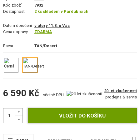
MASKOVÁNÍ, BARVY, PÁSKY
Kód zboží
7932
Dostupnost
2 ks skladem v Pardubicích
VYSÍLAČKY, HEADSETY, KAMERY
Datum doručení
v úterý 11.8. u Vás
Cena dopravy
ZDARMA
DOPLŇKY KE ZBRANÍM, POPRUHY
Barva
TAN/Desert
NÁHRADNÍ DÍLY, UPGRADE
SERVIS A ÚDRŽBA ZBRANÍ
SEBEOBRANA, VÝCVIK, NOŽE
TERČE, STŘELNICE
6 590 Kč
20 let zkušeností
včetně DPH
prodejna & servis
OUTDOOR A BUSHCRAFT
JÍDLO
STAVEBNICE, MODELY