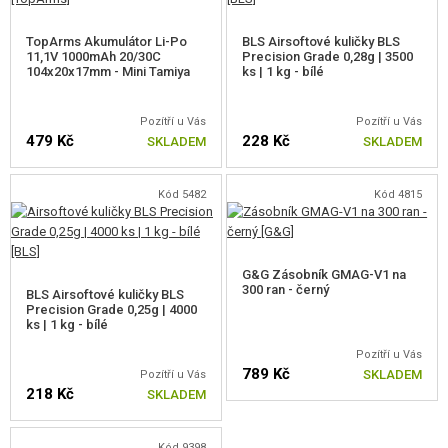
TopArms Akumulátor Li-Po
BLS Airsoftové kuličky BLS
11,1V 1000mAh 20/30C
Precision Grade 0,28g | 3500
104x20x17mm - Mini Tamiya
ks | 1 kg - bílé
Pozítří u Vás
Pozítří u Vás
479 Kč
228 Kč
SKLADEM
SKLADEM
Kód 5482
Kód 4815
G&G Zásobník GMAG-V1 na
300 ran - černý
BLS Airsoftové kuličky BLS
Precision Grade 0,25g | 4000
ks | 1 kg - bílé
Pozítří u Vás
789 Kč
SKLADEM
Pozítří u Vás
218 Kč
SKLADEM
Kód 9398