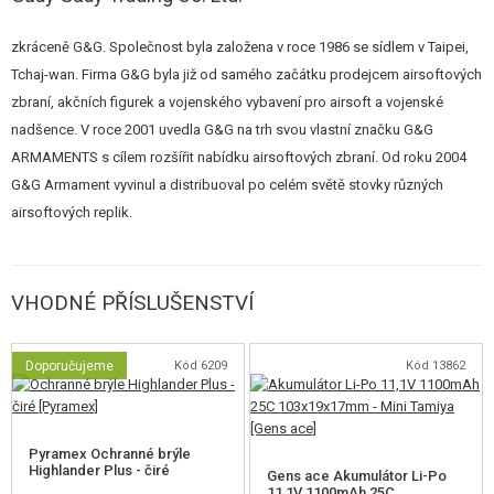
dělený akumulátor Mini CQB. Zásobník je vysokokapacitní na 300 ran.
Jeho zvláštností je ergonomický gumový návlek, takže při přebíjení
zkráceně G&G. Společnost byla založena v roce 1986 se sídlem v Taipei,
neklouže.
Tchaj-wan. Firma G&G byla již od samého začátku prodejcem airsoftových
zbraní, akčních figurek a vojenského vybavení pro airsoft a vojenské
Uvnitř zbraně se nachází kovový mechabox s
8 mm kuličkovými ložisky,
nadšence. V roce 2001 uvedla G&G na trh svou vlastní značku G&G
ocelovými koly
a pružinou M120. Výkon zbraně je cca 125m/s (410 FPS)
ARMAMENTS s cílem rozšířit nabídku airsoftových zbraní. Od roku 2004
a kadence je nadprůměrných cca
16 ran za vteřinu
. Nejzajímavější je ale
G&G Armament vyvinul a distribuoval po celém světě stovky různých
elektronika této zbraně - standardní spoušťové kontakty byly nahrazeny
airsoftových replik.
elektronikou / procesorovou jednotkou s mikrospínači, Mosfetem atd.
Jedná se o E.T.U. (Electronic Trigger Unit) a nabízí mnoho výhod:
Velmi rychlou odezvu spouště!
VHODNÉ PŘÍSLUŠENSTVÍ
Citlivou spoušť
s kratším zdvihem.
Mosfet
, který chrání spoušťové kontakty a zrychluje odezvu motoru.
Možnost nastavit režim
Burst
místo režimu dávka. Tedy
tří-rannou
Doporučujeme
Kód 6209
Kód 13862
dávku na jeden stisk spouště.
(Nastavuje se podržením spouště v
režimu semi (jednotlivé rány) na více než 10 sekund, po odpojení
baterie se vypne)
Doporučená baterie je 11,1 V Li-Pol!
Pyramex Ochranné brýle
Highlander Plus - čiré
Gens ace Akumulátor Li-Po
11,1V 1100mAh 25C