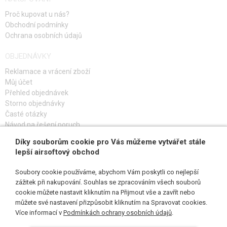
Proč kupovat u nás?
Obchodní podmínky
Ochrana osobních údajů
OBJEDNÁVKY
Reklamace a vrácení zboží
Můj účet
Přehled objednávek
Storno objednávky
Časté otázky
Návod na řešení poruch
Díky souborům cookie pro Vás můžeme vytvářet stále
PŘIHLAŠ SE K ODBĚRU
lepší airsoftový obchod
Soubory cookie používáme, abychom Vám poskytli co nejlepší
zážitek při nakupování. Souhlas se zpracováním všech souborů
cookie můžete nastavit kliknutím na Přijmout vše a zavřít nebo
SLEDUJ NÁS
můžete své nastavení přizpůsobit kliknutím na Spravovat cookies.
Více informací v
Podmínkách ochrany osobních údajů
.