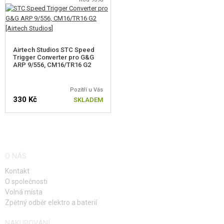
Airtech Studios STC Speed
Trigger Converter pro G&G
ARP 9/556, CM16/TR16 G2
Pozítří u Vás
330 Kč
SKLADEM
O NÁS
Kontakt
O společnosti
Volná místa
Zpětný odběr elektro a baterií
NAKUPOVÁNÍ