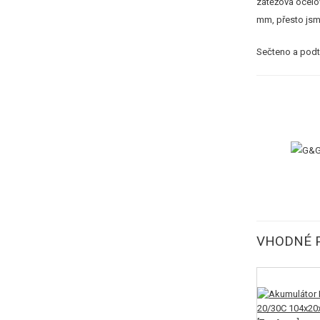
zátěžová ocelo
mm, přesto jsme
Sečteno a podtr
VHODNÉ P