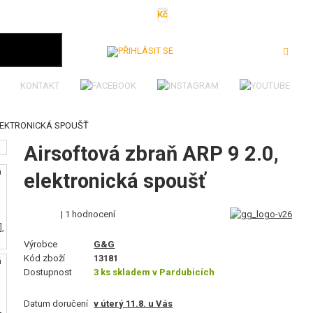
Kč
€
$
Ft
lei
Přihlásit se
KONTAKT
ELEKTRONICKÁ SPOUŠŤ
Airsoftová zbraň ARP 9 2.0,
elektronická spoušť
| 1 hodnocení
Výrobce
G&G
Kód zboží
13181
Dostupnost
3 ks skladem v Pardubicích
Datum doručení
v úterý 11.8. u Vás