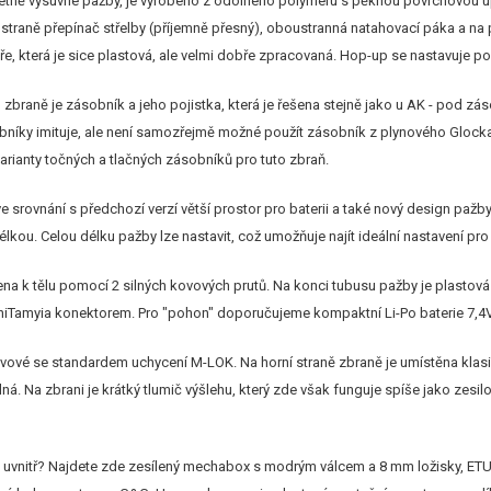
četně výsuvné pažby, je vyrobeno z odolného polymeru s pěknou povrchovou úpr
 straně přepínač střelby (příjemně přesný), oboustranná natahovací páka a na
e, která je sice plastová, ale velmi dobře zpracovaná. Hop-up se nastavuje p
o zbraně je zásobník a jeho pojistka, která je řešena stejně jako u AK - pod 
bníky imituje, ale není samozřejmě možné použít zásobník z plynového Glocka.
 varianty točných a tlačných zásobníků pro tuto zbraň.
e srovnání s předchozí verzí větší prostor pro baterii a také nový design pažb
élkou. Celou délku pažby lze nastavit, což umožňuje najít ideální nastavení pr
na k tělu pomocí 2 silných kovových prutů. Na konci tubusu pažby je plastová 
iniTamyia konektorem. Pro "pohon" doporučujeme kompaktní Li-Po baterie 7,4V vi
vové se standardem uchycení M-LOK. Na horní straně zbraně je umístěna klasick
lná. Na zbrani je krátký tlumič výšlehu, který zde však funguje spíše jako zesilo
á uvnitř? Najdete zde zesílený mechabox s modrým válcem a 8 mm ložisky, ETU 