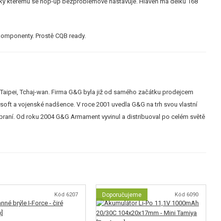
íky kterému se hop-up bezproblémově nastavuje. Hlaveň má délku 168
 komponenty. Prostě CQB ready.
 Taipei, Tchaj-wan. Firma G&G byla již od samého začátku prodejcem
rsoft a vojenské nadšence. V roce 2001 uvedla G&G na trh svou vlastní
raní. Od roku 2004 G&G Armament vyvinul a distribuoval po celém světě
Kód 6207
Doporučujeme
Kód 6090