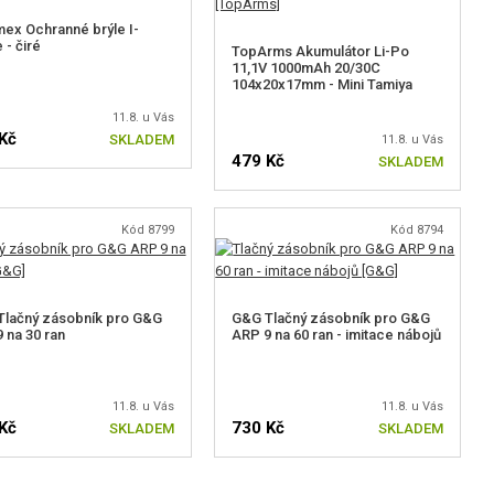
ex Ochranné brýle I-
 - čiré
TopArms Akumulátor Li-Po
11,1V 1000mAh 20/30C
104x20x17mm - Mini Tamiya
11.8. u Vás
Kč
SKLADEM
11.8. u Vás
479 Kč
SKLADEM
Kód 8799
Kód 8794
lačný zásobník pro G&G
G&G Tlačný zásobník pro G&G
 na 30 ran
ARP 9 na 60 ran - imitace nábojů
11.8. u Vás
11.8. u Vás
Kč
730 Kč
SKLADEM
SKLADEM