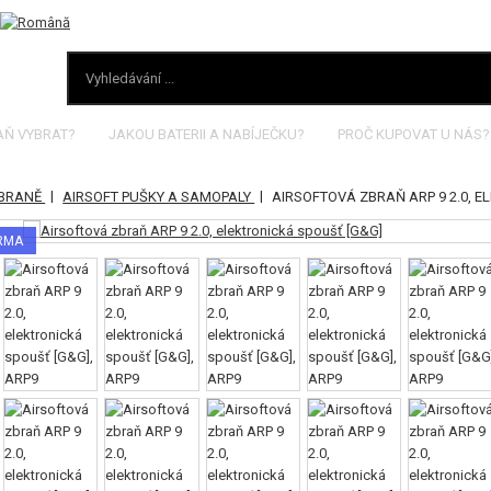
AŇ VYBRAT?
JAKOU BATERII A NABÍJEČKU?
PROČ KUPOVAT U NÁS?
|
|
ZBRANĚ
AIRSOFT PUŠKY A SAMOPALY
AIRSOFTOVÁ ZBRAŇ ARP 9 2.0, 
ARMA