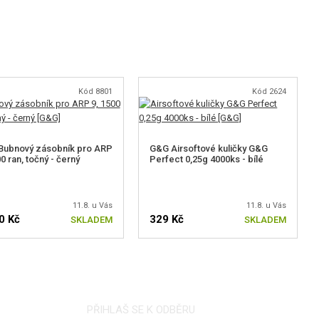
Kód 8801
Kód 2624
Bubnový zásobník pro ARP
G&G Airsoftové kuličky G&G
00 ran, točný - černý
Perfect 0,25g 4000ks - bílé
11.8. u Vás
11.8. u Vás
0 Kč
329 Kč
SKLADEM
SKLADEM
PŘIHLAŠ SE K ODBĚRU