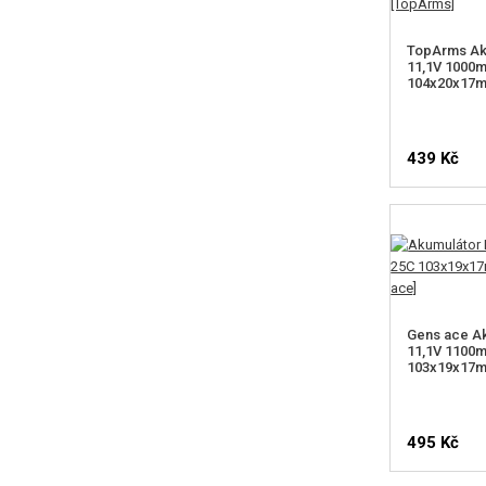
TopArms Ak
11,1V 1000
104x20x17m
439 Kč
Gens ace Ak
11,1V 1100
103x19x17mm
495 Kč