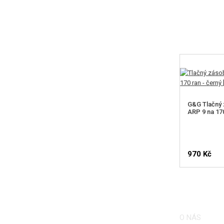
G&G Tlačný
ARP 9 na 170
970 Kč
O NÁS