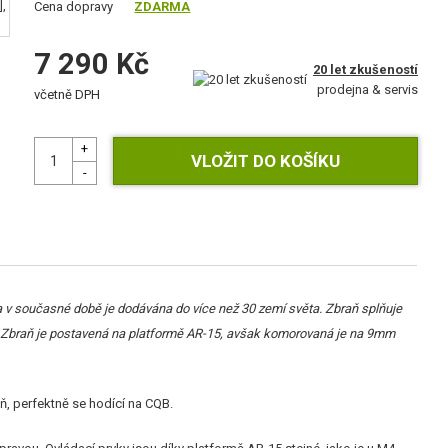
Cena dopravy
ZDARMA
7 290 Kč
20 let zkušeností
prodejna & servis
včetně DPH
 v současné době je dodávána do více než 30 zemí světa. Zbraň splňuje
. Zbraň je postavená na platformě AR-15, avšak komorovaná je na 9mm
ň, perfektně se hodící na CQB.