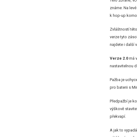
Tělo zbraně, v
známe. Na levé
k hop-up komoř
Zvláštností tét
verze tyto záso
najdete i další
Verze 2.0
má v
nastavitelnou d
Pažba je uchyce
pro baterii s M
Předpažbí je ko
výškově stavite
překvapí.
A jak to vypad