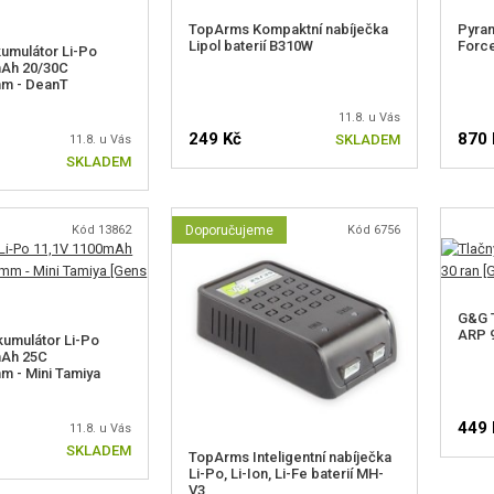
TopArms Kompaktní nabíječka
Pyram
Lipol baterií B310W
Force
umulátor Li-Po
mAh 20/30C
m - DeanT
11.8. u Vás
249 Kč
870 
SKLADEM
11.8. u Vás
SKLADEM
Kód 13862
Doporučujeme
Kód 6756
G&G T
ARP 9
umulátor Li-Po
mAh 25C
 - Mini Tamiya
449 
11.8. u Vás
SKLADEM
TopArms Inteligentní nabíječka
Li-Po, Li-Ion, Li-Fe baterií MH-
V3