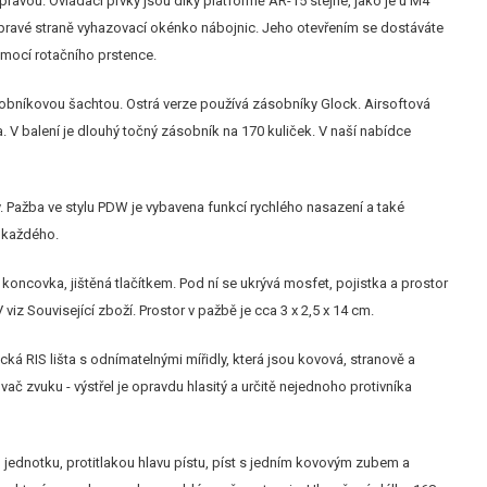
avou. Ovládací prvky jsou díky platformě AR-15 stejné, jako je u M4
 pravé straně vyhazovací okénko nábojnic. Jeho otevřením se dostáváte
omocí rotačního prstence.
zásobníkovou šachtou. Ostrá verze používá zásobníky Glock. Airsoftová
 V balení je dlouhý točný zásobník na 170 kuliček. V naší nabídce
y. Pažba ve stylu PDW je vybavena funkcí rychlého nasazení a také
o každého.
koncovka, jištěná tlačítkem. Pod ní se ukrývá mosfet, pojistka a prostor
z Související zboží. Prostor v pažbě je cca 3 x 2,5 x 14 cm.
á RIS lišta s odnímatelnými mířidly, která jsou kovová, stranově a
vač zvuku - výstřel je opravdu hlasitý a určitě nejednoho protivníka
jednotku, protitlakou hlavu pístu, píst s jedním kovovým zubem a