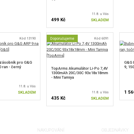
11.8. u Vás
499 Kč
SKLADEM
Kód 13190
Doporučujeme
Kód 6091
 zásobník pro G&G
G&G 
 ran - černý
9, 15
TopArms Akumulátor Li-Po 7,4V
1300mAh 20C/30C 93x18x18mm
- Mini Tamiya
11.8. u Vás
1 56
SKLADEM
11.8. u Vás
435 Kč
SKLADEM
NAKUPOVÁNÍ
OBJEDNÁVKY