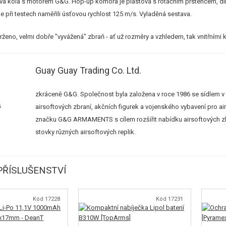
vá kola s motorem G&G. Hop-up komora je plastová s rotačním prstencem, d
 při testech naměřili úsťovou rychlost 125 m/s. Vyladěná sestava.
ženo, velmi dobře "vyvážená" zbraň - ať už rozměry a vzhledem, tak vnitřními
Guay Guay Trading Co. Ltd.
zkráceně G&G. Společnost byla založena v roce 1986 se sídlem v
airsoftových zbraní, akčních figurek a vojenského vybavení pro ai
značku G&G ARMAMENTS s cílem rozšířit nabídku airsoftových zb
stovky různých airsoftových replik.
ŘÍSLUŠENSTVÍ
Kód 17228
Kód 17231