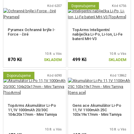
kovovým zubem a zátěžová ocelová kola s motor G&G. Hop-up komora je
Kód 6207
Doporučujeme
Kód 6756
plastová s rotačním prstencem, díky kterému se hop-up bezproblémově
nastavuje. Hlaveň má délku 128 mm, přesto jsme při testech naměřili
úsťovou rychlost 115 m/s s kadencí 20 ran/s. Vyladěná sestava.
Pyramex Ochranné brýle I-
TopArms Inteligentní
Force - čiré
nabíječka Li-Po, Li-Ion, Li-Fe
Sečteno a podtrženo, velmi dobře "vyvážená" zbraň - ať už rozměry a
baterií MH-V3
vzhledem, tak vnitřními komponenty. Prostě CQB ready.
10.8. u Vás
10.8. u Vás
870 Kč
499 Kč
SKLADEM
SKLADEM
Doporučujeme
Kód 6090
Kód 13862
TopArms Akumulátor Li-Po
Gens ace Akumulátor Li-Po
11,1V 1000mAh 20/30C
11,1V 1100mAh 25C
104x20x17mm - Mini Tamiya
103x19x17mm - Mini Tamiya
10.8. u Vás
10.8. u Vás