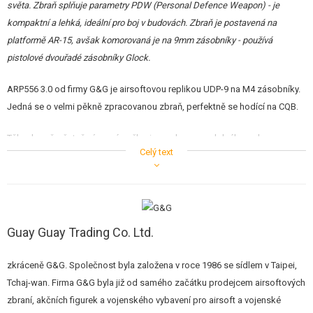
světa. Zbraň splňuje parametry PDW (Personal Defence Weapon) - je
STAVEBNICE, MODELY
kompaktní a lehká, ideální pro boj v budovách. Zbraň je postavená na
platformě AR-15, avšak komorovaná je na 9mm zásobníky - používá
REKLAMNÍ PŘEDMĚTY
pistolové dvouřadé zásobníky Glock.
POŠKOZENÉ, POUŽITÉ ZBOŽÍ
ARP556 3.0 od firmy G&G je airsoftovou replikou UDP-9 na M4 zásobníky.
NOVINKY
Jedná se o velmi pěkně zpracovanou zbraň, perfektně se hodící na CQB.
Tělo zbraně, včetně výsuvné pažby, je vyrobeno z odolného polymeru s
SLEVY, AKCE
Celý text
pěknou povrchovou úpravou. Ovládací prvky jsou díky platformě AR-15
stejné, jako je u M4 známe. Na levé straně přepínač střelby (příjemně
KONTAKT
přesný), oboustranná natahovací páka a na pravé straně vyhazovací
okénko nábojnic. Jeho otevřením se dostáváte k hop-up komoře, která je
sice plastová, ale velmi dobře zpracovaná. Hop-up se nastavuje pomocí
Guay Guay Trading Co. Ltd.
rotačního prstence.
zkráceně G&G. Společnost byla založena v roce 1986 se sídlem v Taipei,
Zvláštností této zbraně je sklopná pažba, která má v patce prostor pro
Tchaj-wan. Firma G&G byla již od samého začátku prodejcem airsoftových
akumulátor. Jeho vnitřní rozměry jsou cca 10,5 x 2,2 x 2,5 cm. Kabeláž je
zbraní, akčních figurek a vojenského vybavení pro airsoft a vojenské
skrytě vedena v držákem pažby a je zakončena Mini Tamiya konektorem.