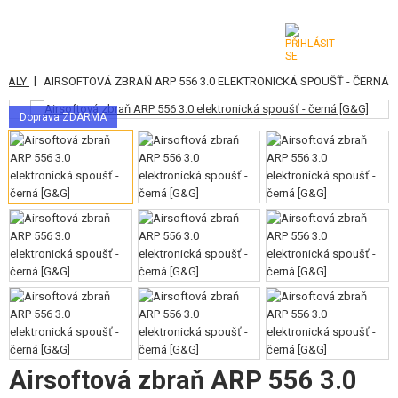
|
OPALY
AIRSOFTOVÁ ZBRAŇ ARP 556 3.0 ELEKTRONICKÁ SPOUŠŤ - ČERNÁ
KATEGORIE
Doprava ZDARMA
AIRSOFTOVÉ ZBRANĚ
VZDUCHOVÉ ZBRANĚ, PRAKY
GRANÁTOMETY, GRANÁTY
KULIČKY, PLYN
AKUMULÁTORY, NABÍJEČKY
ZÁSOBNÍKY, PLNIČKY
BRÝLE, MASKY
Airsoftová zbraň ARP 556 3.0