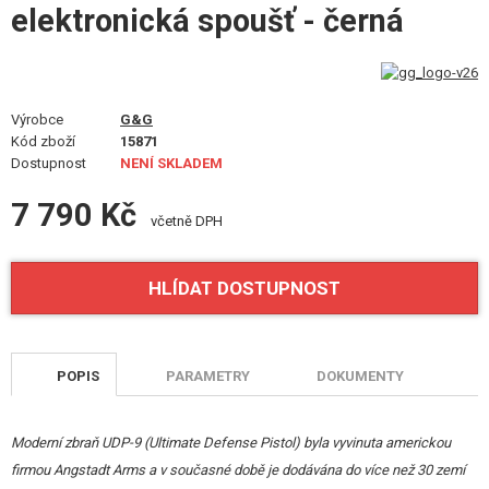
elektronická spoušť - černá
VÝSTROJ, UNIFORMY, POUZDRA
MASKOVÁNÍ, BARVY, PÁSKY
VYSÍLAČKY, HEADSETY, KAMERY
Výrobce
G&G
Kód zboží
15871
DOPLŇKY KE ZBRANÍM, POPRUHY
Dostupnost
NENÍ SKLADEM
7 790 Kč
NÁHRADNÍ DÍLY, UPGRADE
včetně DPH
SERVIS A ÚDRŽBA ZBRANÍ
HLÍDAT DOSTUPNOST
SEBEOBRANA, VÝCVIK, NOŽE
TERČE, STŘELNICE
POPIS
PARAMETRY
DOKUMENTY
OUTDOOR A BUSHCRAFT
Moderní zbraň UDP-9 (Ultimate Defense Pistol) byla vyvinuta americkou
JÍDLO
firmou Angstadt Arms a v současné době je dodávána do více než 30 zemí