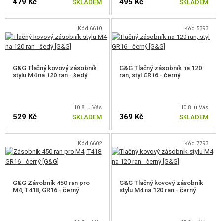
479 Kč
495 Kč
SKLADEM
SKLADEM
Kód 6610
Kód 5393
G&G Tlačný kovový zásobník
G&G Tlačný zásobník na 120
stylu M4 na 120 ran - šedý
ran, styl GR16 - černý
10.8. u Vás
10.8. u Vás
529 Kč
369 Kč
SKLADEM
SKLADEM
Kód 6602
Kód 7793
G&G Zásobník 450 ran pro
G&G Tlačný kovový zásobník
M4, T418, GR16 - černý
stylu M4 na 120 ran - černý