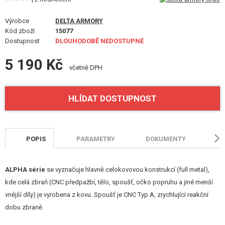
VÝSTROJ, UNIFORMY, POUZDRA
Výrobce
DELTA ARMORY
MASKOVÁNÍ, BARVY, PÁSKY
Kód zboží
15077
Dostupnost
DLOUHODOBĚ NEDOSTUPNÉ
VYSÍLAČKY, HEADSETY, KAMERY
5 190 Kč
včetně DPH
DOPLŇKY KE ZBRANÍM, POPRUHY
NÁHRADNÍ DÍLY, UPGRADE
HLÍDAT DOSTUPNOST
SERVIS A ÚDRŽBA ZBRANÍ
POPIS
PARAMETRY
DOKUMENTY
H
SEBEOBRANA, VÝCVIK, NOŽE
TERČE, STŘELNICE
ALPHA série
se vyznačuje hlavně celokovovou konstrukcí (full metal),
kde celá zbraň (CNC předpažbí, tělo, spoušť, očko popruhu a jiné menší
OUTDOOR A BUSHCRAFT
vnější díly) je vyrobena z kovu. Spoušť je CNC Typ A, zrychlující reakční
dobu zbraně.
JÍDLO