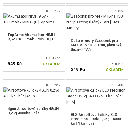
Kód 5177
Kód 15074
TopArms Akumulátor NiMH
9,6V / 1600mAh - Mini CQB
Delta Armory Zásobník pro
M4 / M16 na 130 ran, plastový,
tlačný - TAN
11.8. u Vás
549 Kč
SKLADEM
11.8. u Vás
219 Kč
SKLADEM
Kód 3967
Kód 5482
4gun Airsoftové kuličky 4GUN
0,25g 4000ks - bílé
BLS Airsoftové kuličky BLS
Precision Grade 0,25g | 4000
ks | 1 kg - bílé