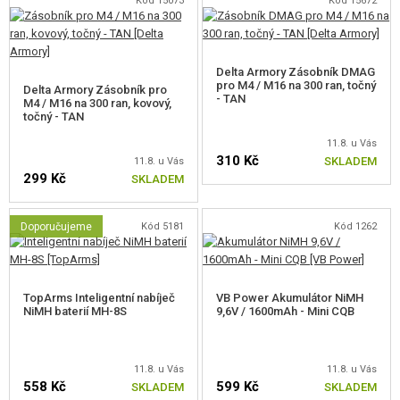
Kód 15073
Kód 15672
Delta Armory Zásobník DMAG
pro M4 / M16 na 300 ran, točný
Delta Armory Zásobník pro
- TAN
M4 / M16 na 300 ran, kovový,
točný - TAN
11.8. u Vás
310 Kč
SKLADEM
11.8. u Vás
299 Kč
SKLADEM
Doporučujeme
Kód 5181
Kód 1262
TopArms Inteligentní nabíječ
VB Power Akumulátor NiMH
NiMH baterií MH-8S
9,6V / 1600mAh - Mini CQB
11.8. u Vás
11.8. u Vás
558 Kč
599 Kč
SKLADEM
SKLADEM