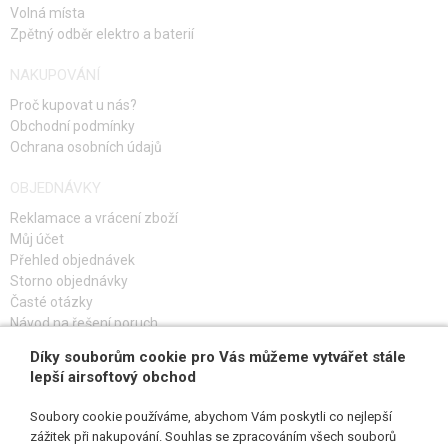
Volná místa
Zpětný odběr elektro a baterií
NAKUPOVÁNÍ
Proč kupovat u nás?
Obchodní podmínky
Ochrana osobních údajů
OBJEDNÁVKY
Reklamace a vrácení zboží
Můj účet
Přehled objednávek
Storno objednávky
Časté otázky
Návod na řešení poruch
Díky souborům cookie pro Vás můžeme vytvářet stále
PŘIHLAŠ SE K ODBĚRU
lepší airsoftový obchod
Soubory cookie používáme, abychom Vám poskytli co nejlepší
zážitek při nakupování. Souhlas se zpracováním všech souborů