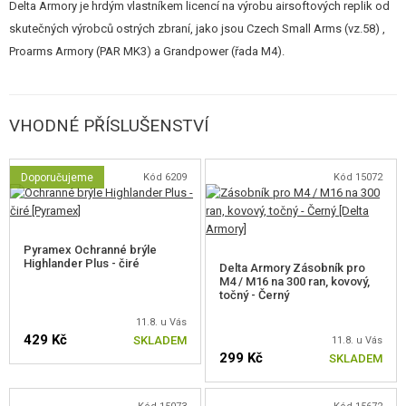
Delta Armory je hrdým vlastníkem licencí na výrobu airsoftových replik od
odolná kovová kola
skutečných výrobců ostrých zbraní, jako jsou Czech Small Arms (vz.58) ,
SHS ramínko trysky
Proarms Armory (PAR MK3) a Grandpower (řada M4).
A jako bonus
v každém balení
Delta Armory ALPHA série naleznete
9,6V/1100 mAh
a
nabíječku
s LED indikací nabíjení.
VHODNÉ PŘÍSLUŠENSTVÍ
Bez upgradu kabeláže (instalace mosfetu/procesorovky/ETU)
nedoporučujeme do zbraně používat LiPo baterii. Doporučujeme používat
dělenou
max. 9,6V NiMH baterii
s kapacitou 1100mAh nebo NiMH 9,6V
Doporučujeme
Kód 6209
Kód 15072
1600mAh.
Obsah balení
Pyramex Ochranné brýle
Highlander Plus - čiré
Delta Armory Zásobník pro
zbraň
M4 / M16 na 300 ran, kovový,
tlačný zásobník na 120 ran
točný - Černý
baterie 9,6V 1100 mAh
11.8. u Vás
jednoduchá nabíječka s LED indikací
429 Kč
SKLADEM
11.8. u Vás
299 Kč
SKLADEM