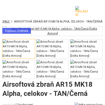
|
AMOPALY
AIRSOFTOVÁ ZBRAŇ AR15 MK18 ALPHA, CELOKOV - TAN/ČERNÁ
KATEGORIE
Doprava ZDARMA
AIRSOFTOVÉ ZBRANĚ
VZDUCHOVÉ ZBRANĚ, PRAKY
GRANÁTOMETY, GRANÁTY
KULIČKY, PLYN
AKUMULÁTORY, NABÍJEČKY
Airsoftová zbraň AR15 MK18
ZÁSOBNÍKY, PLNIČKY
Alpha, celokov - TAN/Černá
BRÝLE, MASKY
| 2 hodnocení