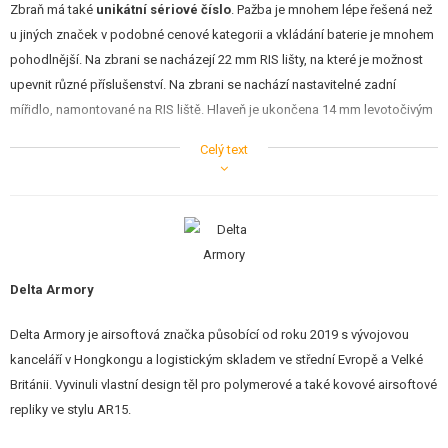
Zbraň má také
unikátní sériové číslo
. Pažba je mnohem lépe řešená než
STAVEBNICE, MODELY
u jiných značek v podobné cenové kategorii a vkládání baterie je mnohem
REKLAMNÍ PŘEDMĚTY
pohodlnější. Na zbrani se nacházejí 22 mm RIS lišty, na které je možnost
upevnit různé příslušenství. Na zbrani se nachází nastavitelné zadní
POŠKOZENÉ, POUŽITÉ ZBOŽÍ
mířidlo, namontované na RIS liště. Hlaveň je ukončena 14 mm levotočivým
závitem.
Celý text
NOVINKY
Kovové CNC predpažbie je typ
MK18
.
SLEVY, AKCE
Vnitřní díly jsou také kvalitní:
KONTAKT
SHS píst s plně kovovým ozubením
SHS zpožďovací vačka na pístové kolo
Delta Armory
rychlá výměna pružiny QRS gen. 2 - výměna pružiny bez rozebrání
zbraně
Delta Armory je airsoftová značka působící od roku 2019 s vývojovou
trn s ložiskem
kanceláří v Hongkongu a logistickým skladem ve střední Evropě a Velké
rychlá výměna motoru QRS
Británii. Vyvinuli vlastní design těl pro polymerové a také kovové airsoftové
rotary Hop-up komora
zesílený mechabox, který dlouhodobě udrží M120-130 pružinu.
repliky ve stylu AR15.
přesná 6,03 mm hlaveň
kvalitní 8 mm kuličková ložiska