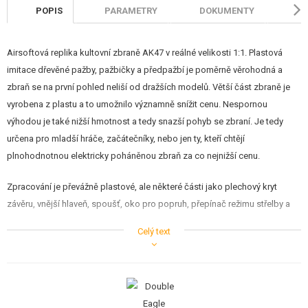
STAVEBNICE, MODELY
POPIS
PARAMETRY
DOKUMENTY
H
REKLAMNÍ PŘEDMĚTY
Airsoftová replika kultovní zbraně AK47 v reálné velikosti 1:1. Plastová
imitace dřevěné pažby, pažbičky a předpažbí je poměrně věrohodná a
POŠKOZENÉ, POUŽITÉ ZBOŽÍ
zbraň se na první pohled neliší od dražších modelů. Větší část zbraně je
NOVINKY
vyrobena z plastu a to umožnilo významně snížit cenu. Nespornou
výhodou je také nižší hmotnost a tedy snazší pohyb se zbraní. Je tedy
určena pro mladší hráče, začátečníky, nebo jen ty, kteří chtějí
SLEVY, AKCE
plnohodnotnou elektricky poháněnou zbraň za co nejnižší cenu.
KONTAKT
Zpracování je převážně plastové, ale některé části jako plechový kryt
závěru, vnější hlaveň, spoušť, oko pro popruh, přepínač režimu střelby a
zásobník jsou z kovu. Tyto doplňky tak přídávají na autentičnosti, nicméně
Celý text
je třeba počítat s tím, že tělo má nižší odolnost oproti celokovovým
verzím, na druhou stranu má velkou výhodu ve výrazně nižší váze, kterou
ocení právě menší začátečníci.
Vnitřní mechanismus je převážně plastový, ale je zcela kompatibilní se