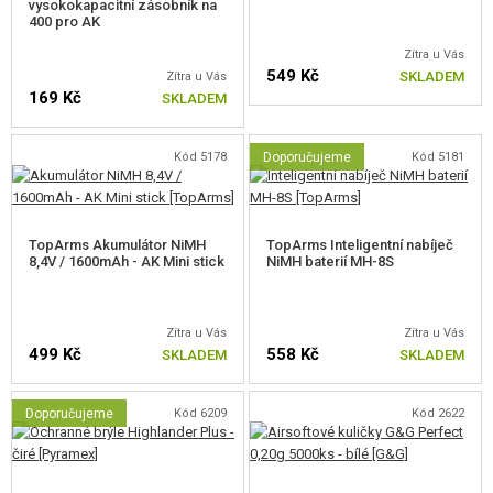
vysokokapacitní zásobník na
400 pro AK
Zítra u Vás
549 Kč
SKLADEM
Zítra u Vás
169 Kč
SKLADEM
Kód 5178
Doporučujeme
Kód 5181
TopArms Akumulátor NiMH
TopArms Inteligentní nabíječ
8,4V / 1600mAh - AK Mini stick
NiMH baterií MH-8S
Zítra u Vás
Zítra u Vás
499 Kč
558 Kč
SKLADEM
SKLADEM
Doporučujeme
Kód 6209
Kód 2622