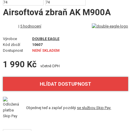
VÝSTROJ, UNIFORMY, POUZDRA
Airsoftová zbraň AK M900A
MASKOVÁNÍ, BARVY, PÁSKY
|
5 hodnocení
VYSÍLAČKY, HEADSETY, KAMERY
Výrobce
DOUBLE EAGLE
DOPLŇKY KE ZBRANÍM, POPRUHY
Kód zboží
10607
Dostupnost
NENÍ SKLADEM
NÁHRADNÍ DÍLY, UPGRADE
1 990 Kč
včetně DPH
SERVIS A ÚDRŽBA ZBRANÍ
SEBEOBRANA, VÝCVIK, NOŽE
HLÍDAT DOSTUPNOST
TERČE, STŘELNICE
Objednej teď a zaplať později
se službou Skip Pay.
OUTDOOR A BUSHCRAFT
JÍDLO