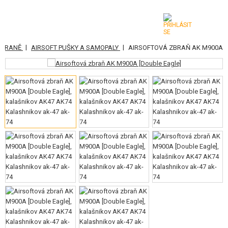
|
|
ZBRANĚ
AIRSOFT PUŠKY A SAMOPALY
AIRSOFTOVÁ ZBRAŇ AK M900A
KATEGORIE
AIRSOFTOVÉ ZBRANĚ
VZDUCHOVÉ ZBRANĚ, PRAKY
GRANÁTOMETY, GRANÁTY
KULIČKY, PLYN
AKUMULÁTORY, NABÍJEČKY
ZÁSOBNÍKY, PLNIČKY
BRÝLE, MASKY