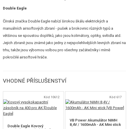
běžným standardem TM. Zbraň tak lze dále vylepšovat, případně
Double Eagle
opravovat. I samotný převodový mechanismus (mechabox) lze nahradit za
kovový (např značky Cyma). V kovové kleci je uložen standardní motorek s
Čínská značka Double Eagle nabízí širokou škálu elektrických a
krátkou osičkou.
manuálních airsoftových zbraní - pušek a brokovnic různých typů a
většinou se spoustou doplňků, jako jsou kolimátory, optiky, svítidla atd.
Výkon zbraně je okolo 60 m/s, doporučená váha kuliček je 0,20g
Jejich zbraně jsou známé jako jedny z nejspolehlivějších levných zbraní na
Kovové zadní mířidlo je stavitelné.
trhu, takže jsou výbornou volbou pro všechny začátečníky i mírně
Zbraň má regulovatelný hop-up systém.
Točný zásobník má kapacitu 400 kuliček a je vyroben z kovu.
pokročilé airsoftové hráče.
Součástí je jednoduchý popruh, výtěrák hlavně, základní 8,4V
akumulátor a nabíječka.
VHODNÉ PŘÍSLUŠENSTVÍ
Kód 10612
Kód 617
VB Power Akumulátor NiMH
8,4V / 1600mAh - AK Mini stick
Double Eagle Kovový