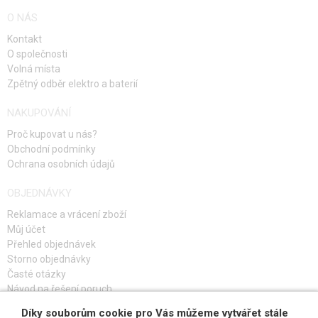
O NÁS
Kontakt
O společnosti
Volná místa
Zpětný odběr elektro a baterií
NAKUPOVÁNÍ
Proč kupovat u nás?
Obchodní podmínky
Ochrana osobních údajů
OBJEDNÁVKY
Reklamace a vrácení zboží
Můj účet
Přehled objednávek
Storno objednávky
Časté otázky
Návod na řešení poruch
Díky souborům cookie pro Vás můžeme vytvářet stále