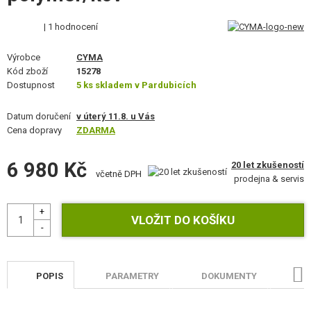
STAVEBNICE, MODELY
| 1 hodnocení
REKLAMNÍ PŘEDMĚTY
Výrobce
CYMA
Kód zboží
15278
POŠKOZENÉ, POUŽITÉ ZBOŽÍ
Dostupnost
5 ks skladem v Pardubicích
NOVINKY
Datum doručení
v úterý 11.8. u Vás
Cena dopravy
ZDARMA
SLEVY, AKCE
6 980 Kč
20 let zkušeností
včetně DPH
KONTAKT
prodejna & servis
POPIS
PARAMETRY
DOKUMENTY
H