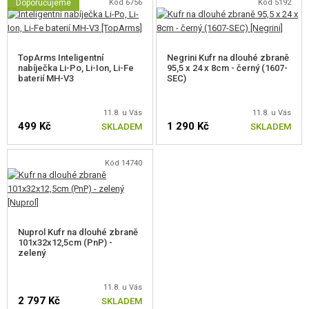
Doporučujeme
Konektory Dean-T
Kód 6756
Kód 5192
CYMA CM.103 AK Alfa Platinum Edition je ideální volbou pro hráče
hledající spolehlivou a výkonnou airsoftovou
zbraň s moderním
TopArms Inteligentní
Negrini Kufr na dlouhé zbraně
designem a pokročilými funkcemi
. Díky svým vlastnostem je vhodná
nabíječka Li-Po, Li-Ion, Li-Fe
95,5 x 24 x 8cm - černý (1607-
pro různé herní scénáře, od CQB až po otevřená bojiště.
baterií MH-V3
SEC)
OBSAH BALENÍ
11.8. u Vás
11.8. u Vás
499 Kč
1 290 Kč
SKLADEM
SKLADEM
Zbraň CM.103
Tlačný zásobník s imitací nábojnic na 200 kuliček
Kód 14740
Nuprol Kufr na dlouhé zbraně
101x32x12,5cm (PnP) -
zelený
11.8. u Vás
2 797 Kč
SKLADEM