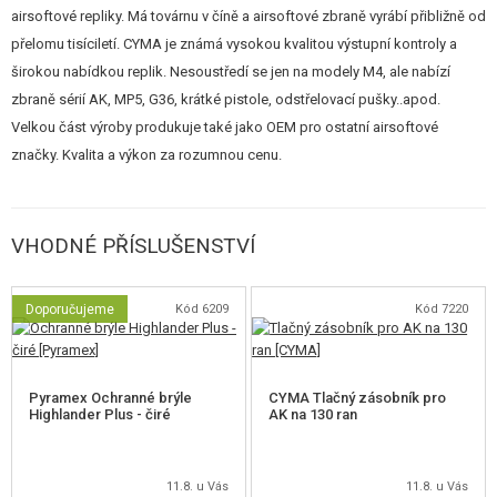
airsoftové repliky. Má továrnu v číně a airsoftové zbraně vyrábí přibližně od
Tato kombinace zajišťuje pevnost a zároveň snižuje hmotnost zbraně.
přelomu tisíciletí. CYMA je známá vysokou kvalitou výstupní kontroly a
Předností je jednak
unikátní konstrukce
, oboustranný přepínač střelby,
širokou nabídkou replik. Nesoustředí se jen na modely M4, ale nabízí
sklopná a výsuvná pažba, ale i RIS lišty, netradiční sklopná mířidla a
zbraně sérií AK, MP5, G36, krátké pistole, odstřelovací pušky..apod.
zvětšený uvolňovač zásobníku.
Velkou část výroby produkuje také jako OEM pro ostatní airsoftové
značky. Kvalita a výkon za rozumnou cenu.
RIS lišta je po celé horní délce těla a jsou na ní instalovány sklopná mířidla.
Další RIS jsou na 3, 6 a 9 hodině - lze snadno připevnit optiku, kolimátory,
svítilny nebo laserové zaměřovače. Vnější 16" hlaveň je také kovová, s
VHODNÉ PŘÍSLUŠENSTVÍ
levotočivým M14 závitem
a instalovaným kovovým tlumičem plamene.
Na pravé straně se nachází zvětšená natahovací páka typická pro AK. Pro
Doporučujeme
Kód 6209
Kód 7220
nastavení hop-up stačí natáhnout páku a přes vyhazovací okénko provést
nastavení. Na spodní části těla je umístěn
oboustranný přepínač střelby
stylu AR
(90 stupňové polohy). Pažbička je
ergonomická
, skvěle
Pyramex Ochranné brýle
CYMA Tlačný zásobník pro
padnoucí do ruky.
Zvětšený uvolňovač zásobníku
zajišťuje pohodlné a
Highlander Plus - čiré
AK na 130 ran
rychlé přebíjení. Jeho
oboustrannou konstrukci
ocení i leváci.
Zbraň je vybavena
sklopnou a výsuvnou pažbou
s nastavitelnou lícnicí.
11.8. u Vás
11.8. u Vás