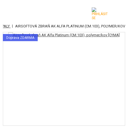
|
MOPALY
AIRSOFTOVÁ ZBRAŇ AK ALFA PLATINUM (CM.103), POLYMER/KOV
KATEGORIE
Doprava ZDARMA
AIRSOFTOVÉ ZBRANĚ
VZDUCHOVÉ ZBRANĚ, PRAKY
GRANÁTOMETY, GRANÁTY
KULIČKY, PLYN
AKUMULÁTORY, NABÍJEČKY
ZÁSOBNÍKY, PLNIČKY
BRÝLE, MASKY