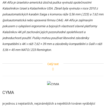
AK-Alfa je izraelsko-americká útočná puška vyvinutá společnostmi
Kalashnikov Izrael a Kalashnikov USA. Zbraň byla vyvinuta v roce 2010 z
poloautomatických karabin Saiga s komorou ráže 5,56 mm (.223) a 7,62 mm
(poloautomatická nebo upravená firmou CAA). AK-Alfa je zajímavým
pokusem o vylepšení ergonomie a bojových vlastností slavné platformy
Kalašnikov AK při zachování jejich pozoruhodné spolehlivosti a
jednoduchosti použití. Pušky mohou používat libovolné zásobníky
kompatibilní s AK v ráži 7,62 × 39 mm a zásobníky kompatibilní s Galil v ráži
5,56 × 45 mm NATO/.223 Remington.
Airsoftová zbraň
CYMA CM.103 AK Alfa Platinum Edition
představuje
Celý text
moderní interpretaci klasické platformy AK, inspirovanou izraelsko-
americkým modelem AK Alfa. Tato replika kombinuje tradiční spolehlivost
s nejnovějšími technologiemi a ergonomickým designem, což ji činí
ideální volbou pro náročné hráče airsoftu.
CYMA
VZHLED
je jednou z nejstarších, nejznámějších a největších továren vyrábějící
Horní část těla je
kovová
, spodní část je vyrobena z
odolného polymeru
.