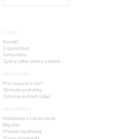
O NÁS
Kontakt
O společnosti
Volná místa
Zpětný odběr elektro a baterií
NAKUPOVÁNÍ
Proč kupovat u nás?
Obchodní podmínky
Ochrana osobních údajů
OBJEDNÁVKY
Reklamace a vrácení zboží
Můj účet
Přehled objednávek
Storno objednávky