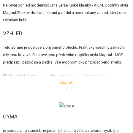
STAVEBNICE, MODELY
Na první pohled modernizovaná verze ruské klasiky - AK74. Doplňky stylu
Magpul Zhukov dodávají zbrani parádní a neokoukaný vzhled, který ocení
REKLAMNÍ PŘEDMĚTY
i zkušení hráči.
POŠKOZENÉ, POUŽITÉ ZBOŽÍ
VZHLED
NOVINKY
Tělo zbraně je ocelové z ohýbaného plechu. Prakticky všechny základní
díly jsou kovové. Plastové jsou především doplňky stylu Magpul - MOE
SLEVY, AKCE
předpažbí, pažbička a pažba. Vše ergonomicky přizpůsobeno střelci.
Plechový kryt závěru se snadno otevírá i zavírá. Vše provází jen
KONTAKT
Celý text
mechanické klapnutí pojistky. Do prostoru pod ním snadno umístíte
tyčový akumulátor typu AK (NiMH 9,6V nebo Li-Ion / Li-Po) s klasickým
malým konektorem Tamiya. Vzhledem k tomu, že se horní kyt závěru po
zavření neviklá, je logické, že výrobce na horní stranu krytu umístil RIS lištu.
Na tuto kovovou montážní lištu můžete libovolně připevnit optické
CYMA
zaměřovače bez nutnosti nákupu další přídavné montáže.
je jednou z nejstarších, nejznámějších a největších továren vyrábějící