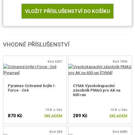
VLOŽIT PŘÍSLUŠENSTVÍ DO KOŠÍKU
Zbraň CM.077
Zásobník
NiMH baterie 9,6 V, 1200 mAh
Napaječ
VHODNÉ PŘÍSLUŠENSTVÍ
Kód 6207
Kód 7094
Pyramex Ochranné brýle I-
CYMA Vysokokapacitní
Force - čiré
zásobník PMAG pro AK na
600 ran
10.8. u Vás
10.8. u Vás
870 Kč
289 Kč
SKLADEM
SKLADEM
Kód 243
Kód 6089