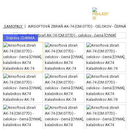
|
Y A SAMOPALY
AIRSOFTOVÁ ZBRAŇ AK-74 (CM.077D) - CELOKOV - ČERNÁ
KATEGORIE
Doprava ZDARMA
AIRSOFTOVÉ ZBRANĚ
VZDUCHOVÉ ZBRANĚ, PRAKY
GRANÁTOMETY, GRANÁTY
KULIČKY, PLYN
AKUMULÁTORY, NABÍJEČKY
ZÁSOBNÍKY, PLNIČKY
BRÝLE, MASKY