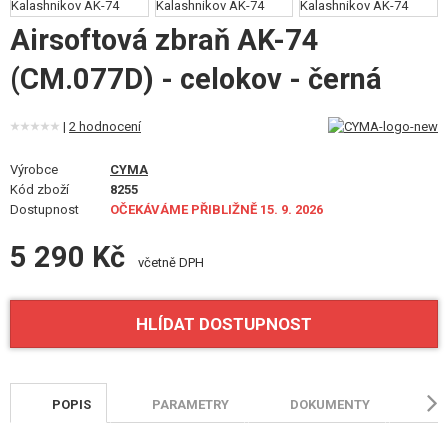
VÝSTROJ, UNIFORMY, POUZDRA
Airsoftová zbraň AK-74
MASKOVÁNÍ, BARVY, PÁSKY
(CM.077D) - celokov - černá
VYSÍLAČKY, HEADSETY, KAMERY
|
2 hodnocení
DOPLŇKY KE ZBRANÍM, POPRUHY
Výrobce
CYMA
Kód zboží
8255
NÁHRADNÍ DÍLY, UPGRADE
Dostupnost
OČEKÁVÁME PŘIBLIŽNĚ 15. 9. 2026
SERVIS A ÚDRŽBA ZBRANÍ
5 290 Kč
včetně DPH
SEBEOBRANA, VÝCVIK, NOŽE
HLÍDAT DOSTUPNOST
TERČE, STŘELNICE
OUTDOOR A BUSHCRAFT
POPIS
PARAMETRY
DOKUMENTY
H
JÍDLO