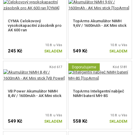
CYMA Celokovový
TopArms Akumulátor NiMH
vysokokapacitní zásobník pro
9,6V / 1600mAh - AK Mini stick
AK 600 ran
10.8. u Vás
10.8. u Vás
245 Kč
549 Kč
SKLADEM
SKLADEM
Kód 617
Doporučujeme
Kód 5181
VB Power Akumulátor NiMH
TopArms Inteligentní nabíječ
8,4V / 1600mAh - AK Mini stick
NiMH baterií MH-8S
10.8. u Vás
10.8. u Vás
549 Kč
558 Kč
SKLADEM
SKLADEM