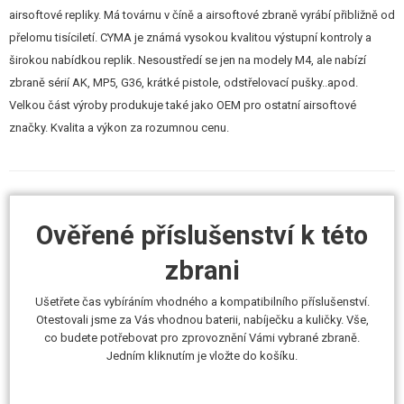
Na pravé straně zbraně je 3 polohový kovový přepínač střelby - SAFE
airsoftové repliky. Má továrnu v číně a airsoftové zbraně vyrábí přibližně od
(mechanická pojistka), AUTO, SEMI. Po natažení natahovací páky je
přelomu tisíciletí. CYMA je známá vysokou kvalitou výstupní kontroly a
přístupná kovová hop-up komora.
širokou nabídkou replik. Nesoustředí se jen na modely M4, ale nabízí
zbraně sérií AK, MP5, G36, krátké pistole, odstřelovací pušky..apod.
Podpažbí, stejně jako nadpažbí, je z odolného polymeru, stylu MOE s M-
Velkou část výroby produkuje také jako OEM pro ostatní airsoftové
LOK systémem. Vnější hlaveň s plynovou trubicí a mířidly jsou kovové.
značky. Kvalita a výkon za rozumnou cenu.
Přední muška je výškově stavitelná, zadní je pevná (je součástí krytu
závěru). Po odšroubování kompenzátoru je možné naistalovat jakýkoliv
tlumič se 14 mm levotočivým závitem.
Odolná odlehčená pevná pažba má na konci otvor pro nasazení
Ověřené příslušenství k této
rychloupínacího oka popruhu. Samozřejmě lze používat i popruhy
zbrani
dvoubodové a to protažením popruhu podélnými otvory na konci pažby a
na předpažbí. Pažba má gumovou patku pro nesmekavé zalícení.
Ušetřete čas vybíráním vhodného a kompatibilního příslušenství.
Otestovali jsme za Vás vhodnou baterii, nabíječku a kuličky. Vše,
Zásobník je plastový, vysokokapacitní "točák" na cca 500 kuliček ve stylu
co budete potřebovat pro zprovoznění Vámi vybrané zbraně.
PMAG. Zbraň je pochopitelně kompatibilní i s jinými zásobníky CYMA série
Jedním kliknutím je vložte do košíku.
AK.