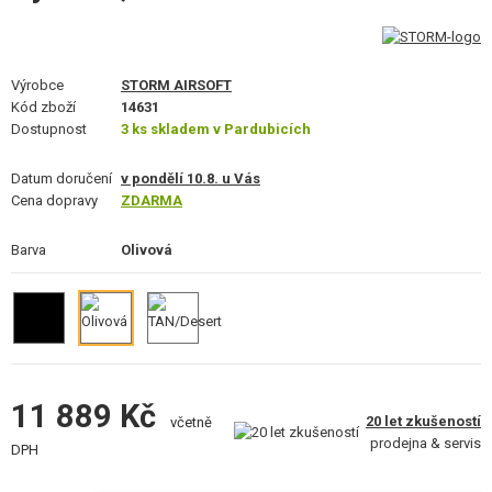
STAVEBNICE, MODELY
REKLAMNÍ PŘEDMĚTY
Výrobce
STORM AIRSOFT
Kód zboží
14631
POŠKOZENÉ, POUŽITÉ ZBOŽÍ
Dostupnost
3 ks skladem v Pardubicích
NOVINKY
Datum doručení
v pondělí 10.8. u Vás
Cena dopravy
ZDARMA
SLEVY, AKCE
Barva
Olivová
KONTAKT
11 889 Kč
20 let zkušeností
včetně
prodejna & servis
DPH