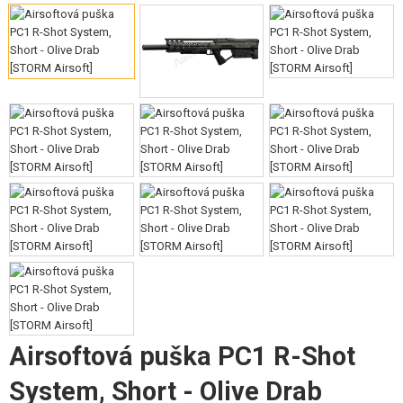
VÝSTROJ, UNIFORMY, POUZDRA
MASKOVÁNÍ, BARVY, PÁSKY
VYSÍLAČKY, HEADSETY, KAMERY
DOPLŇKY KE ZBRANÍM, POPRUHY
NÁHRADNÍ DÍLY, UPGRADE
SERVIS A ÚDRŽBA ZBRANÍ
SEBEOBRANA, VÝCVIK, NOŽE
TERČE, STŘELNICE
OUTDOOR A BUSHCRAFT
Airsoftová puška PC1 R-Shot
JÍDLO
System, Short - Olive Drab