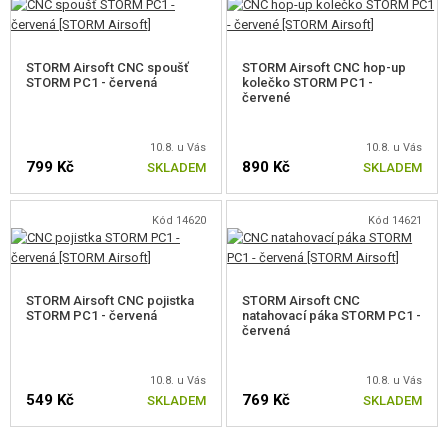
Vyladěná již z krabice.
Možnost instalace mnoha doplňků.
Jednoduché (bez demontáže) a přesné nastavení hop-upu.
STORM Airsoft CNC spoušť
STORM Airsoft CNC hop-up
Snadné a rychlé nastavení výkonu.
STORM PC1 - červená
kolečko STORM PC1 -
červené
Kompatibilita se zásobníkem a gumičkou VSR-10.
10.8. u Vás
10.8. u Vás
799 Kč
890 Kč
SKLADEM
SKLADEM
POZNÁMKA
Kód 14620
Kód 14621
Pro dosažený maximálního a konzistentního výkonu je třeba trocha cviku s
natahováním zbraně - natahovat páku rychle a plynule.
STORM Airsoft CNC pojistka
STORM Airsoft CNC
STORM PC1 - červená
natahovací páka STORM PC1 -
Stejně tak je třeba správně vkládat zásobník, aby nedocházelo k
červená
výpadkům při podávání. Uvolňovač zásobníku je samotný zásobník.
Vkládá se do šachty nejprve stranou k patce pažby, poté se dotlačí přední
10.8. u Vás
10.8. u Vás
549 Kč
769 Kč
SKLADEM
SKLADEM
část až zásobník zacvakne a palcem se posune vpřed.