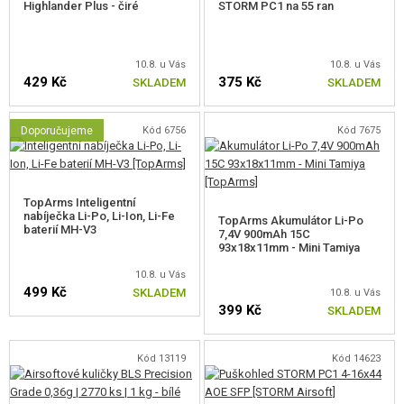
Highlander Plus - čiré
STORM PC1 na 55 ran
(6,05 x 417 mm). Zásobník má kapacitu 55 kuliček, hop-up gumička a
hlaveň je
typu VSR
(bez můstku). Nastavení hop-upu je prakticky řešeno
kolečkem na pravé straně těla. Nastavení je řešeno jako
TDC
a má 25
10.8. u Vás
10.8. u Vás
úrovní přítlaku.
429 Kč
375 Kč
SKLADEM
SKLADEM
Tělo zbraně je vyrobeno z
odolného nylonu
. Po celé délce horního strany
Doporučujeme
Kód 6756
Kód 7675
je integrovaná
RIS lišta pro montáž puškohledu
. Na spodní straně je
krátká
šestislotová RIS lišta
pro montáž dvojnožky. Vzhledem k extrémně
nízké hmotnosti zbraně ji však nebudete potřebovat.
TopArms Inteligentní
nabíječka Li-Po, Li-Ion, Li-Fe
TopArms Akumulátor Li-Po
baterií MH-V3
7,4V 900mAh 15C
93x18x11mm - Mini Tamiya
10.8. u Vás
499 Kč
SKLADEM
10.8. u Vás
399 Kč
SKLADEM
READY TO PLAY "Z KRABICE"
Kód 13119
Kód 14623
PC1 nabízí výjimečný výkon! U této nové revoluční odstřelovací pušky
není
nutná žádná úprava dílů
, žádný upgrade!