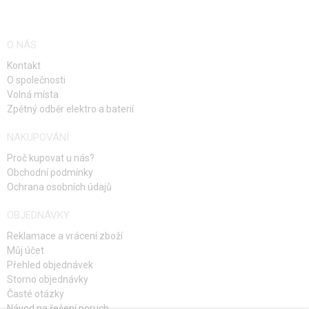
OBSAH BALENÍ
O NÁS
Odstřelovací puška STORM PC1 elektro-pneumatický bullpup
Karbonový tlumič 200 x 40 mm
Kontakt
Zásobník na 55 ran
O společnosti
Manuál
Volná místa
Zpětný odběr elektro a baterií
NAKUPOVÁNÍ
Proč kupovat u nás?
Obchodní podmínky
Ochrana osobních údajů
OBJEDNÁVKY
Reklamace a vrácení zboží
Můj účet
Přehled objednávek
Storno objednávky
Časté otázky
Návod na řešení poruch