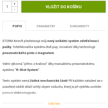
POPIS
PARAMETRY
DOKUMENTY
STORM Airsoft představuje svůj
nový unikátní systém odstřelovací
pušky
. Odstřelovačka systému Bull-pup, inovativní díky technologii
pneumatického pístu s magnetem
.
Velmi výkonná "přímo z krabice" díky manuálnímu pneumatickému
systému "
R-Shot System
".
Tento systém nemá
žádné mechanické části
! Při každém natažení se v
uzavřené nádrži stlačí určitý objem vzduchu, který je při výstřelu uvolněn
pomocí elektromagnetu.
Celý text