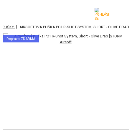
|
Í PUŠKY
AIRSOFTOVÁ PUŠKA PC1 R-SHOT SYSTEM, SHORT - OLIVE DRAB
KATEGORIE
Doprava ZDARMA
AIRSOFTOVÉ ZBRANĚ
VZDUCHOVÉ ZBRANĚ, PRAKY
GRANÁTOMETY, GRANÁTY
KULIČKY, PLYN
AKUMULÁTORY, NABÍJEČKY
ZÁSOBNÍKY, PLNIČKY
BRÝLE, MASKY