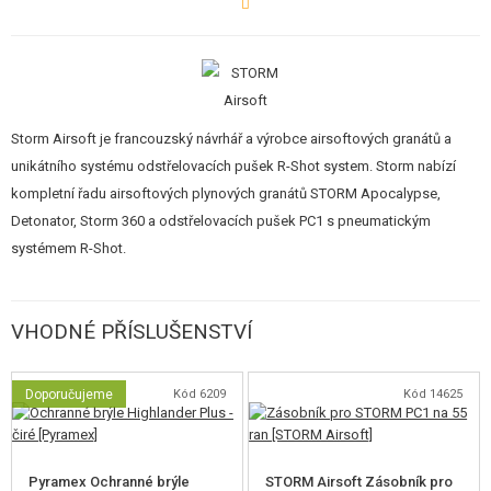
Výkon zbraně
lze regulovat
polohováním natahovací páky, která je
oboustranná. Pozice zcela vpředu odpovídá 100% výkonu, 2. poloha 85%,
3. poloha 70%. (138, 128, 116 m/s +/- 10 %).
Při střelbě elektromagnet uvolňuje vzduch stlačený v nádržce, který
Storm Airsoft je francouzský návrhář a výrobce airsoftových granátů a
vystřeluje kuličku
konzistentní úsťovou rychlostí
, což jí zajišťuje
unikátního systému odstřelovacích pušek R-Shot system. Storm nabízí
vynikající stabilitu výkonu. K napájení elektromagnetu je zapotřebí baterie -
kompletní řadu airsoftových plynových granátů STORM Apocalypse,
doporučuje se
11,1V Li-Po
.
Detonator, Storm 360 a odstřelovacích pušek PC1 s pneumatickým
systémem R-Shot.
Při výstřelu
není slyšet žádný mechanický hluk
kromě vzduchu
unikajícího z ústí hlavně, který se může eliminovat po instalaci tlumiče.
VHODNÉ PŘÍSLUŠENSTVÍ
ULTRALEHKÁ A KOMPAKTNÍ
Doporučujeme
Kód 6209
Kód 14625
Velmi kompaktní
(625 mm bez tlumiče) a
velmi lehká
(1,6 kg)
konstrukce "R-Shot System" umožňuje odstřelovači velkou
manévrovatelnost při zachování dlouhé vnitřní hlavně Silverback Airsoft
Pyramex Ochranné brýle
STORM Airsoft Zásobník pro