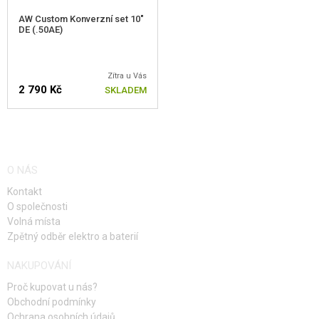
AW Custom Konverzní set 10"
DE (.50AE)
Zítra u Vás
2 790 Kč
SKLADEM
O NÁS
Kontakt
O společnosti
Volná místa
Zpětný odběr elektro a baterií
NAKUPOVÁNÍ
Proč kupovat u nás?
Obchodní podmínky
Ochrana osobních údajů