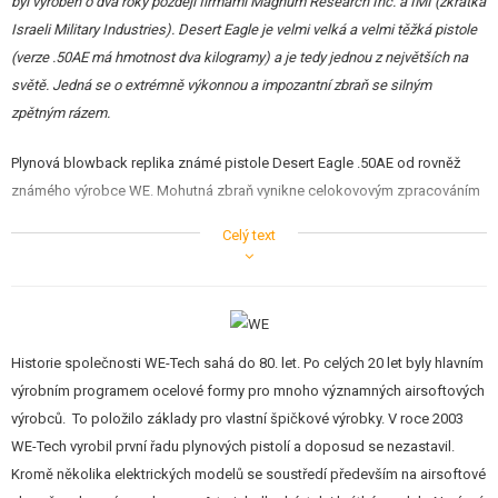
byl vyroben o dva roky později firmami Magnum Research Inc. a IMI (zkratka
Israeli Military Industries). Desert Eagle je velmi velká a velmi těžká pistole
(verze .50AE má hmotnost dva kilogramy) a je tedy jednou z největších na
světě. Jedná se o extrémně výkonnou a impozantní zbraň se silným
zpětným rázem.
Plynová blowback replika známé pistole Desert Eagle .50AE od rovněž
známého výrobce WE. Mohutná zbraň vynikne celokovovým zpracováním
(váží 995g bez zásobníku, 1350g včetně), matným černým provedením těla
Celý text
a ražením; jde o licencovaný výrobek.
Kromě impozantního vzhledu zaujme i výkonem, ten se pohybuje kolem
116 m/s. Blowback je znatelně silnější než je obvyklé a pocit ze střelby je
tím hezky umocněn.
Historie společnosti WE-Tech sahá do 80. let. Po celých 20 let byly hlavním
výrobním programem ocelové formy pro mnoho významných airsoftových
Pokud sháníte výkonnou pistoli s blowbackem, která bude budit respekt
výrobců. To položilo základy pro vlastní špičkové výrobky. V roce 2003
mezi spolubojovníky a strach mezi nepřáteli a máte velkou ruku, je tento
WE-Tech vyrobil první řadu plynových pistolí a doposud se nezastavil.
Desert Eagle přesně pro vás.
Kromě několika elektrických modelů se soustředí především na airsoftové