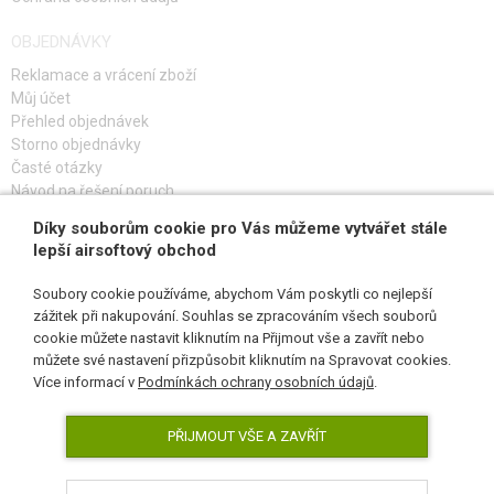
OBJEDNÁVKY
Reklamace a vrácení zboží
Můj účet
Přehled objednávek
Storno objednávky
Časté otázky
Návod na řešení poruch
Díky souborům cookie pro Vás můžeme vytvářet stále
PŘIHLAŠ SE K ODBĚRU
lepší airsoftový obchod
Soubory cookie používáme, abychom Vám poskytli co nejlepší
zážitek při nakupování. Souhlas se zpracováním všech souborů
cookie můžete nastavit kliknutím na Přijmout vše a zavřít nebo
SLEDUJ NÁS
můžete své nastavení přizpůsobit kliknutím na Spravovat cookies.
Více informací v
Podmínkách ochrany osobních údajů
.
PŘIJMOUT VŠE A ZAVŘÍT