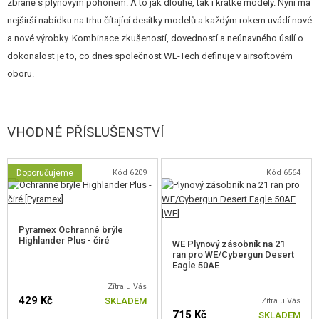
zbraně s plynovým pohonem. A to jak dlouhé, tak i krátké modely. Nyní má
nejširší nabídku na trhu čítající desítky modelů a každým rokem uvádí nové
a nové výrobky. Kombinace zkušeností, dovedností a neúnavného úsilí o
dokonalost je to, co dnes společnost WE-Tech definuje v airsoftovém
oboru.
VHODNÉ PŘÍSLUŠENSTVÍ
Doporučujeme
Kód 6209
Kód 6564
Pyramex Ochranné brýle
Highlander Plus - čiré
WE Plynový zásobník na 21
ran pro WE/Cybergun Desert
Eagle 50AE
Zítra u Vás
429 Kč
SKLADEM
Zítra u Vás
715 Kč
SKLADEM