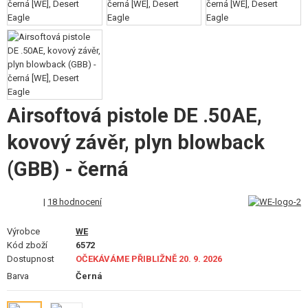
VÝSTROJ, UNIFORMY, POUZDRA
MASKOVÁNÍ, BARVY, PÁSKY
VYSÍLAČKY, HEADSETY, KAMERY
DOPLŇKY KE ZBRANÍM, POPRUHY
Airsoftová pistole DE .50AE,
NÁHRADNÍ DÍLY, UPGRADE
kovový závěr, plyn blowback
SERVIS A ÚDRŽBA ZBRANÍ
(GBB) - černá
SEBEOBRANA, VÝCVIK, NOŽE
|
18 hodnocení
TERČE, STŘELNICE
Výrobce
WE
Kód zboží
6572
OUTDOOR A BUSHCRAFT
Dostupnost
OČEKÁVÁME PŘIBLIŽNĚ 20. 9. 2026
Barva
Černá
JÍDLO