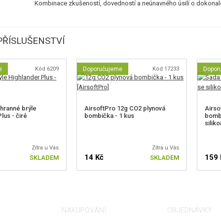
Kombinace zkušeností, dovedností a neúnavného úsilí o dokonalo
ŘÍSLUŠENSTVÍ
e
Kód 6209
Doporučujeme
Kód 17233
Dopor
hranné brýle
AirsoftPro 12g CO2 plynová
Airso
lus - čiré
bombička - 1 kus
bombi
silik
Zítra u Vás
Zítra u Vás
14 Kč
159 
SKLADEM
SKLADEM
NAKUPOVÁNÍ
OBJEDNÁVKY