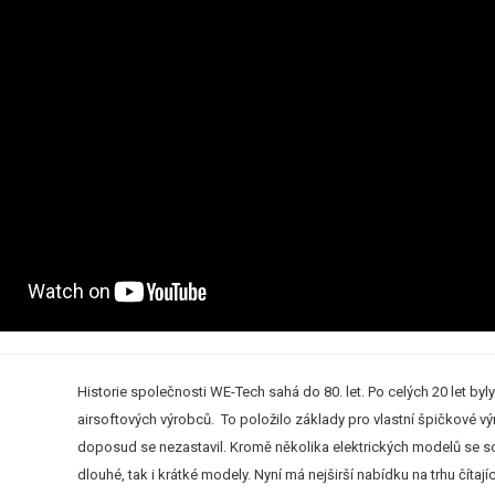
Historie společnosti WE-Tech sahá do 80. let. Po celých 20 let
airsoftových výrobců. To položilo základy pro vlastní špičkové vý
doposud se nezastavil. Kromě několika elektrických modelů se s
dlouhé, tak i krátké modely. Nyní má nejširší nabídku na trhu čít