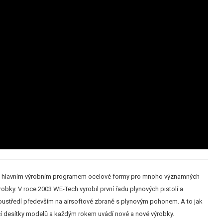
 byly hlavním výrobním programem ocelové formy pro mnoho významných
robky. V roce 2003 WE-Tech vyrobil první řadu plynových pistolí a
oustředí především na airsoftové zbraně s plynovým pohonem. A to jak
ající desítky modelů a každým rokem uvádí nové a nové výrobky.