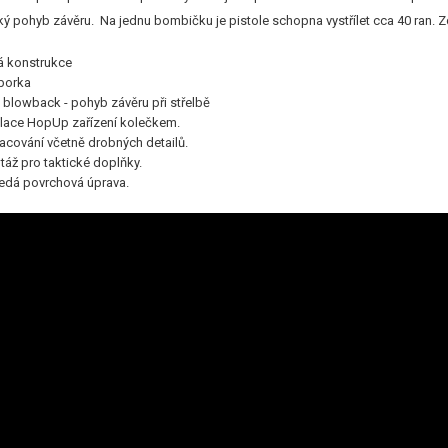
cký pohyb závěru. Na jednu bombičku je pistole schopna vystřílet cca 40 ran. Zd
á konstrukce
borka
ý blowback - pohyb závěru při střelbě
lace HopUp zařízení kolečkem.
racování včetně drobných detailů.
ž pro taktické doplňky.
šedá povrchová úprava.