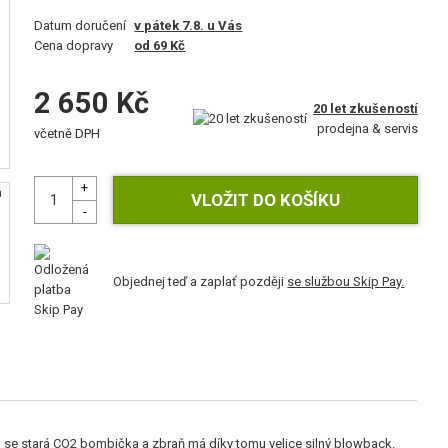
Datum doručení
v pátek 7.8. u Vás
Cena dopravy
od 69 Kč
2 650 Kč
20 let zkušeností
prodejna & servis
včetně DPH
Objednej teď a zaplať později
se službou Skip Pay.
on se stará CO2 bombička a zbraň má díky tomu velice silný blowback.