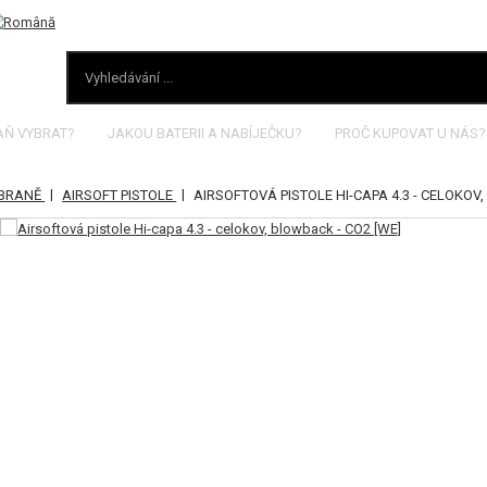
AŇ VYBRAT?
JAKOU BATERII A NABÍJEČKU?
PROČ KUPOVAT U NÁS?
|
|
ZBRANĚ
AIRSOFT PISTOLE
AIRSOFTOVÁ PISTOLE HI-CAPA 4.3 - CELOKOV