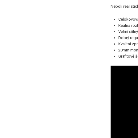
Neboli realisti
Celokovov
Reálná roz
Velmi siiln
Dobrý regu
Kvalitní zp
20mm montá
Grafitově 