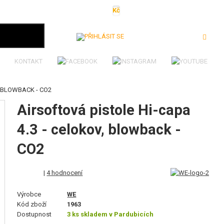
Kč
€
$
Ft
lei
Přihlásit se
KONTAKT
, BLOWBACK - CO2
Airsoftová pistole Hi-capa
4.3 - celokov, blowback -
CO2
|
4 hodnocení
Výrobce
WE
Kód zboží
1963
Dostupnost
3 ks skladem v Pardubicích