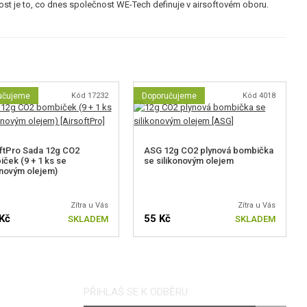
st je to, co dnes společnost WE-Tech definuje v airsoftovém oboru.
učujeme
Kód 17232
Doporučujeme
Kód 4018
ftPro Sada 12g CO2
ASG 12g CO2 plynová bombička
ček (9 + 1 ks se
se silikonovým olejem
onovým olejem)
Zítra u Vás
Zítra u Vás
Kč
55 Kč
SKLADEM
SKLADEM
PŘIHLAŠ SE K ODBĚRU