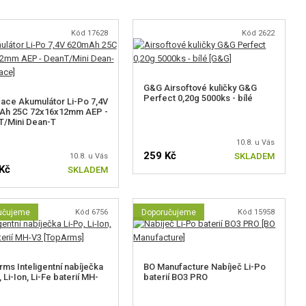
Kód 17628
Kód 2622
G&G Airsoftové kuličky G&G
Perfect 0,20g 5000ks - bílé
ace Akumulátor Li-Po 7,4V
Ah 25C 72x16x12mm AEP -
T/Mini Dean-T
10.8. u Vás
259 Kč
SKLADEM
10.8. u Vás
Kč
SKLADEM
učujeme
Kód 6756
Doporučujeme
Kód 15958
ms Inteligentní nabíječka
BO Manufacture Nabíječ Li-Po
 Li-Ion, Li-Fe baterií MH-
baterií BO3 PRO