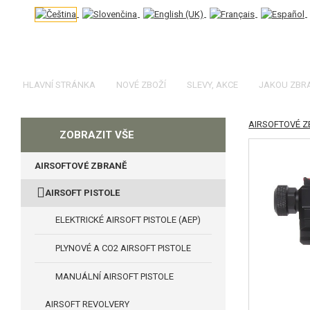
HLAVNÍ STRÁNKA
NOVÉ ZBOŽÍ
SLEVY, AKCE
JAKOU ZBR
AIRSOFTOVÉ 
KATEGORIE
ZOBRAZIT VŠE
AIRSOFTOVÉ ZBRANĚ
AIRSOFT PISTOLE
ELEKTRICKÉ AIRSOFT PISTOLE (AEP)
PLYNOVÉ A CO2 AIRSOFT PISTOLE
MANUÁLNÍ AIRSOFT PISTOLE
AIRSOFT REVOLVERY