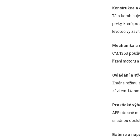
Konstrukce a
Tělo kombinuje 
prvky, které po
levotočivý závit
Mechanika a e
CM.135S použív
řízení motoru a
Ovládání a stř
Změna režimu st
závitem 14 mm 
Praktické vý
AEP obecně mají
snadnou obsluhu
Baterie a nap