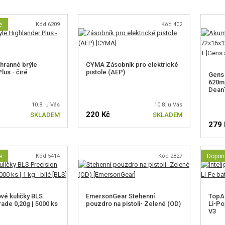
e
Kód 6209
Kód 402
hranné brýle
CYMA Zásobník pro elektrické
lus - čiré
pistole (AEP)
Gens 
620m
Dean
10.8. u Vás
10.8. u Vás
220 Kč
SKLADEM
SKLADEM
279 
e
Kód 5414
Kód 2827
Dopor
ové kuličky BLS
EmersonGear Stehenní
TopAr
ade 0,20g | 5000 ks
pouzdro na pistoli- Zelené (OD)
Li-Po,
V3