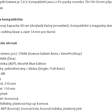
tí baterie je 7,4 V; kompatibilní jsou Li-Po packy rozměru 73×15×10 mm připo
ěr.
a kompatibilita
ový, kapacita 30 ran (dvojřadý tlačný provedení), kompatibilní s magazíny st
 svítilnu/laser a závit 14 mm pro tlumič.
cké shrnutí
robeno pro): CYMA (licence Salient Arms / 6mmProShop)
YMA (Čína)
ektrika (AEP), Mosfet Blue Edition
by: jednotlivé rány / dávka (Single / Full-Auto)
m BB
g
aně: 210 mm
ně: 110 mm
 plast
veň: bronzová
řiditelný, plastová hop-up komora
AEP (kovový), kovová kola, kovová ložiska, plastový píst