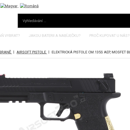
AŇ VYBRAT?
JAKOU BATERII A NABÍJEČKU?
PROČ KUPOVAT U NÁS?
|
|
ZBRANĚ
AIRSOFT PISTOLE
ELEKTRICKÁ PISTOLE CM.135S AEP, MOSFET 