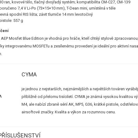
30 ran, kovové tělo, tlačný dvojřadý systém; kompatibilita CM-C27, CM-139
oporučeno 7,4 V Li-Po (73×15×10 mm), T-Dean mini, umístěná v těle
vná spodní RIS lišta; závit tlumiče 14 mm levotočivý
istole: 557 g
učení
EP Mosfet Blue Edition je vhodná pro hráče, kteří chtějí stylově zpracovan
íky integrovanému MOSFETu a zesílenému provedení je ideální pro aktivní nasaz
m.
CYMA
je jednou z nejstarších, nejznámějších a největších továren vyráběj
přibližně od přelomu tisíciletí. CYMA je známá vysokou kvalitou v
M4, ale nabízí zbraně sérií AK, MP5, G36, krátké pistole, odstřel
airsoftové značky. Kvalita a výkon za rozumnou cenu.
ŘÍSLUŠENSTVÍ