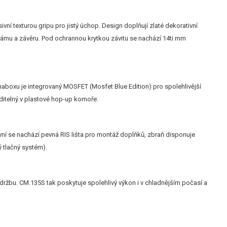
í texturou gripu pro jistý úchop. Design doplňují zlaté dekorativní
na rámu a závěru. Pod ochrannou krytkou závitu se nachází 14ti mm
boxu je integrovaný MOSFET (Mosfet Blue Edition) pro spolehlivější
řiditelný v plastové hop-up komoře.
vní se nachází pevná RIS lišta pro montáž doplňků, zbraň disponuje
 tlačný systém).
údržbu. CM.135S tak poskytuje spolehlivý výkon i v chladnějším počasí a