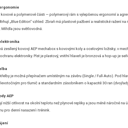
 ergonomie
kovové a polymerové části — polymerový rám s vylepšenou ergonomií a agresivn
dtrhují „Blue Edition“ vzhled. Zbraň má plastové pažbení a realistické ražení 
. Mířidla jsou světlovodná.
lektronika
á zesílený kovový AEP mechabox s kovovými koly a ocelovými ložisky; v mecha
 ochranu elektroniky. Píst je plastový, vnitřní hlaveň je bronzová a hop-up je se
elba
řelby je možná přepínačem umístěným na závěru (Single / Full-Auto). Pod hla
levotočivým pro tlumič a standardním zásobníkem o kapacitě 30 ran (dvojřadý
hody AEP
 nižší citlivost na okolní teplotu než plynové repliky a jsou méně náročné na 
 pro denní nasazení i trénink.
ájení