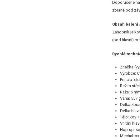
Doporučené napě
zbraně pod záv
Obsah balení 
Zásobník je kov
(pod hlavní) pro
Rychlé techni
Značka (vy
Výrobce: C
Princip: el
Režim střel
Ráže: 6 m
Váha: 557 
Délka zbr
Délka hlav
Tělo: kov +
Vnitřní hla
Hop-up: se
Mechabox: 