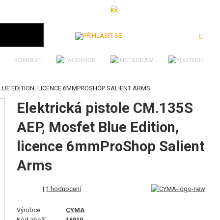
Kč
€
$
Ft
lei
Přihlásit se
KONTAKT
BLUE EDITION, LICENCE 6MMPROSHOP SALIENT ARMS
Elektrická pistole CM.135S
AEP, Mosfet Blue Edition,
licence 6mmProShop Salient
Arms
|
1 hodnocení
Výrobce
CYMA
Kód zboží
16919