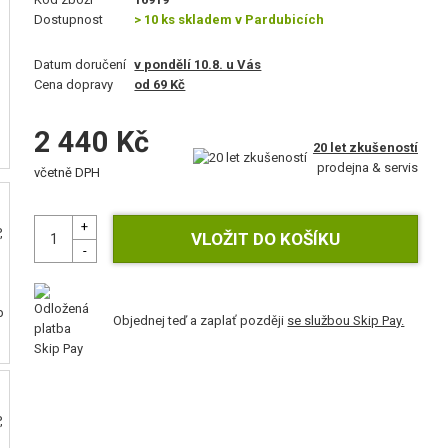
Dostupnost
> 10 ks skladem v Pardubicích
Datum doručení
v pondělí 10.8. u Vás
Cena dopravy
od 69 Kč
2 440 Kč
20 let zkušeností
prodejna & servis
včetně DPH
Objednej teď a zaplať později
se službou Skip Pay.