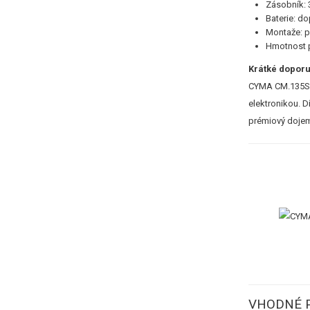
Zásobník: 
Baterie: d
Montaže: pe
Hmotnost p
Krátké dopor
CYMA CM.135S A
elektronikou. D
prémiový doje
VHODNÉ P