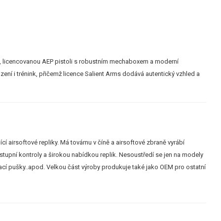
ou, licencovanou AEP pistoli s robustním mechaboxem a moderní
ení i trénink, přičemž licence Salient Arms dodává autentický vzhled a
ící airsoftové repliky. Má továrnu v číně a airsoftové zbraně vyrábí
ýstupní kontroly a širokou nabídkou replik. Nesoustředí se jen na modely
ovací pušky..apod. Velkou část výroby produkuje také jako OEM pro ostatní