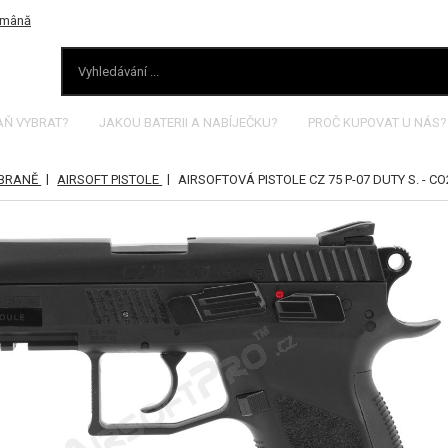
AŇ VYBRAT?
JAKOU BATERII A NABÍJEČKU?
PROČ KUPOVAT U NÁS?
|
|
ZBRANĚ
AIRSOFT PISTOLE
AIRSOFTOVÁ PISTOLE CZ 75 P-07 DUTY S. - 