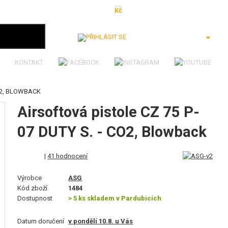
Kč
€
$
Ft
lei
Přihlásit se
KONTAKT
CO2, BLOWBACK
Airsoftová pistole CZ 75 P-
07 DUTY S. - CO2, Blowback
|
41 hodnocení
Výrobce
ASG
Kód zboží
1484
Dostupnost
> 5 ks skladem v Pardubicích
Datum doručení
v pondělí 10.8. u Vás