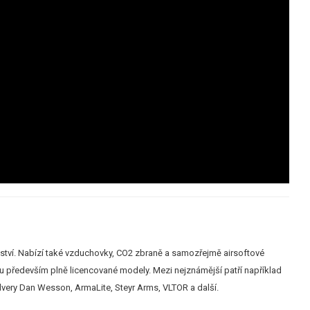
nství. Nabízí také vzduchovky, CO2 zbraně a samozřejmě airsoftové
jsou především plně licencované modely. Mezi nejznámější patří například
olvery Dan Wesson, ArmaLite, Steyr Arms, VLTOR a další.