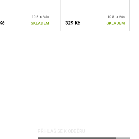
10.8. u Vás
10.8. u Vás
Kč
329 Kč
SKLADEM
SKLADEM
PŘIHLAŠ SE K ODBĚRU