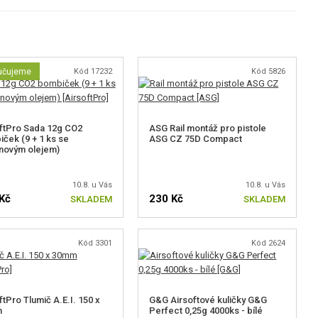
učujeme
Kód 17232
Kód 5826
ftPro Sada 12g CO2
ASG Rail montáž pro pistole
ček (9 + 1 ks se
ASG CZ 75D Compact
onovým olejem)
10.8. u Vás
10.8. u Vás
Kč
230 Kč
SKLADEM
SKLADEM
Kód 3301
Kód 2624
ftPro Tlumič A.E.I. 150 x
G&G Airsoftové kuličky G&G
m
Perfect 0,25g 4000ks - bílé