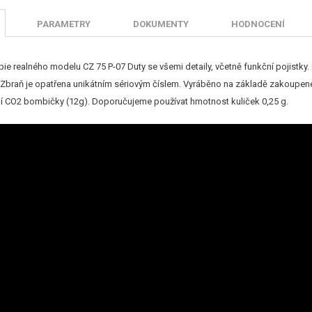
PARAMETRY
DOKUMENTY
HODNOCENÍ
pie realného modelu CZ 75 P-07 Duty se všemi detaily, včetně funkční pojistk
 Zbraň je opatřena unikátním sériovým číslem. Vyráběno na základě zakoupené
jí CO2 bombičky (12g). Doporučujeme používat hmotnost kuliček 0,25 g.