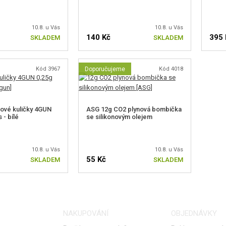
10.8. u Vás
10.8. u Vás
140 Kč
395 
SKLADEM
SKLADEM
Kód 3967
Doporučujeme
Kód 4018
tové kuličky 4GUN
ASG 12g CO2 plynová bombička
 - bílé
se silikonovým olejem
10.8. u Vás
10.8. u Vás
55 Kč
SKLADEM
SKLADEM
NAKUPOVÁNÍ
OBJEDNÁVKY