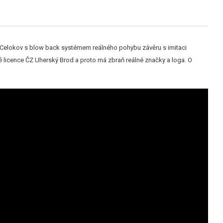
y. Celokov s blow back systémem reálného pohybu závěru s imitaci
 licence ČZ Uherský Brod a proto má zbraň reálné značky a loga. O