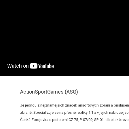
ActionSportGames (ASG)
Je jednou z nejznámějších značek airsoftových zbraní a přísluše
zbraně. Specializuje se na přesné repliky 1:1 a v jejich nabídce 
Česká Zbrojovka s pistolemi CZ 75, P-07/09, SP-01, dále také rev