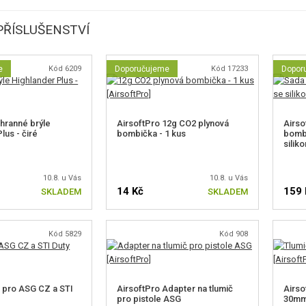
ŘÍSLUŠENSTVÍ
e
Kód 6209
Doporučujeme
Kód 17233
Dopor
hranné brýle
AirsoftPro 12g CO2 plynová
Airso
lus - čiré
bombička - 1 kus
bombi
silik
10.8. u Vás
10.8. u Vás
14 Kč
159 
SKLADEM
SKLADEM
Kód 5829
Kód 908
ů pro ASG CZ a STI
AirsoftPro Adapter na tlumič
Airso
pro pistole ASG
30m