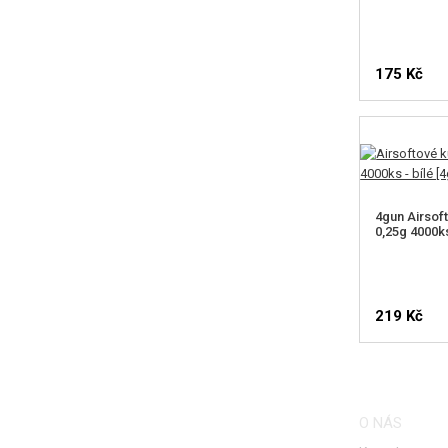
175 Kč
4gun Airsof
0,25g 4000ks
219 Kč
O NÁS