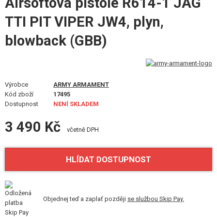
Airsoftová pistole R614-1 JAG
STAVEBNICE, MODELY
TTI PIT VIPER JW4, plyn,
REKLAMNÍ PŘEDMĚTY
blowback (GBB)
POŠKOZENÉ, POUŽITÉ ZBOŽÍ
NOVINKY
Výrobce
ARMY ARMAMENT
Kód zboží
17495
SLEVY, AKCE
Dostupnost
NENÍ SKLADEM
3 490 Kč
KONTAKT
včetně DPH
HLÍDAT DOSTUPNOST
Objednej teď a zaplať později
se službou Skip Pay.