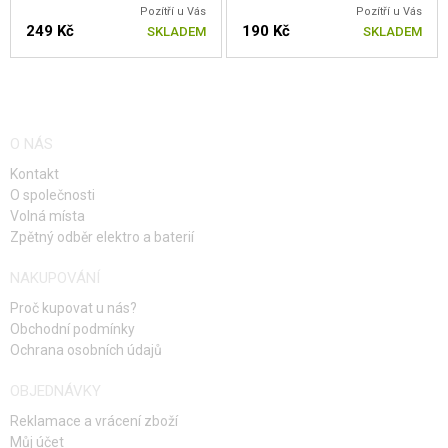
Pozítří u Vás
Pozítří u Vás
249 Kč
190 Kč
SKLADEM
SKLADEM
O NÁS
Kontakt
O společnosti
Volná místa
Zpětný odběr elektro a baterií
NAKUPOVÁNÍ
Proč kupovat u nás?
Obchodní podmínky
Ochrana osobních údajů
OBJEDNÁVKY
Reklamace a vrácení zboží
Můj účet