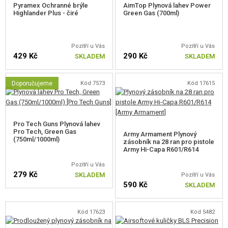
Pyramex Ochranné brýle
AimTop Plynová lahev Power
Highlander Plus - čiré
Green Gas (700ml)
Zbraň je dodávána se zásobníkem o kapacitě
28 ran
, který je vybaven
zesílenými ventily
(plnícím i výpouštěcím) nové generace pro lepší
těsnost a stabilitu výkonu. Tělo zásobníku je
zesílené
pro ochranu při
Pozítří u Vás
Pozítří u Vás
pádu.
429 Kč
290 Kč
SKLADEM
SKLADEM
Doporučujeme
Kód 7573
Kód 17615
Pro Tech Guns Plynová lahev
Pro Tech, Green Gas
Army Armament Plynový
(750ml/1000ml)
zásobník na 28 ran pro pistole
Army Hi-Capa R601/R614
Pozítří u Vás
279 Kč
SKLADEM
Pozítří u Vás
590 Kč
SKLADEM
Kód 17623
Kód 5482