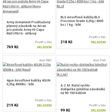
BLS Airsoftové kuličky BLS
Precision Grade 0,25g | 4000
Army Armament Prodloužený
ks | 1 kg - bílé
plynový zásobník na 44 ran
pro pistole Army Hi-Capa
R601/R614 - stříbrný
Pozítří u Vás
218 Kč
SKLADEM
Pozítří u Vás
769 Kč
SKLADEM
Kód 3967
Kód 2169
4gun Airsoftové kuličky 4GUN
0,25g 4000ks - bílé
A.C.M. Ruční rychlo-
dobíječka (plnička) zásobníků
na 90-100 kuliček
Pozítří u Vás
219 Kč
SKLADEM
Pozítří u Vás
99 Kč
SKLADEM