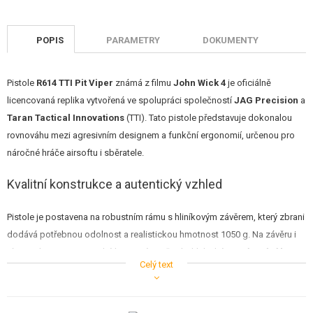
POPIS
PARAMETRY
DOKUMENTY
Pistole
R614 TTI Pit Viper
známá z filmu
John Wick 4
je oficiálně
licencovaná replika vytvořená ve spolupráci společností
JAG Precision
a
Taran Tactical Innovations
(TTI). Tato pistole představuje dokonalou
rovnováhu mezi agresivním designem a funkční ergonomií, určenou pro
náročné hráče airsoftu i sběratele.
Kvalitní konstrukce a autentický vzhled
Pistole je postavena na robustním rámu s hliníkovým závěrem, který zbrani
dodává potřebnou odolnost a realistickou hmotnost 1050 g. Na závěru i
rámu naleznete autentické laserové značení a hluboké
gravírování log
Celý text
Taran Tactical Innovations
a označení
Pit Viper
.
Spolehlivé vnitřní díly