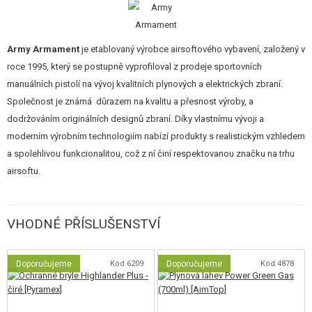
Standardní verze je osazena vnitřními díly ze slitin kovů (Alloy), které
zajišťují plynulý chod systému Gas Blow Back. Vnitřní mechanismus
Army Armament
je etablovaný výrobce airsoftového vybavení, založený v
zahrnuje:
roce 1995, který se postupně vyprofiloval z prodeje sportovních
manuálních pistolí na vývoj kvalitních plynových a elektrických zbraní.
Kompletní bicí mechanismus a komponenty spouště ze slitiny.
Kladívko a prvky pro reset spouště navržené pro spolehlivou funkci.
Společnost je známá důrazem na kvalitu a přesnost výroby, a
Všechny díly jsou plně kompatibilní se standardem TM (Tokyo Marui),
dodržováním originálních designů zbraní. Díky vlastnímu vývoji a
což otevírá široké možnosti dalšího upgradu.
moderním výrobním technologiím nabízí produkty s realistickým vzhledem
Ergonomie a ovládací prvky
a spolehlivou funkcionalitou, což z ní činí respektovanou značku na trhu
airsoftu.
Ručně stíplovaný grip
: Rukojeť je opatřena ručně dělanou texturou
(stippling) pro jistý a pevný úchop v jakýchkoliv podmínkách.
TTI Tactical Magwell
: CNC hliníková rozšířená šachta zásobníku pro
VHODNÉ PŘÍSLUŠENSTVÍ
bleskové přebíjení.
Mířidla
: Světlovodná muška a výškově i stranově stavitelné hledí s
logem TTI zajišťují rychlé a přesné zamíření.
Bezpečnost
: Pistole disponuje oboustrannou manuální pojistkou a
Doporučujeme
Kód 6209
Doporučujeme
Kód 4878
funkční dlaňovou pojistkou s prodlouženým beavertail.
Vylepšený zásobník nové generace