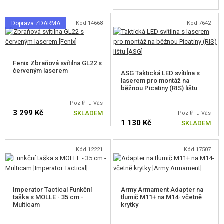
Doprava ZDARMA
Kód 14668
Kód 7642
Fenix Zbraňová svítilna GL22 s
červeným laserem
ASG Taktická LED svítilna s
laserem pro montáž na
běžnou Picatiny (RIS) lištu
Pozítří u Vás
3 299 Kč
SKLADEM
Pozítří u Vás
1 130 Kč
SKLADEM
Kód 12221
Kód 17507
Imperator Tactical Funkční
Army Armament Adapter na
taška s MOLLE - 35 cm -
tlumič M11+ na M14- včetně
Multicam
krytky