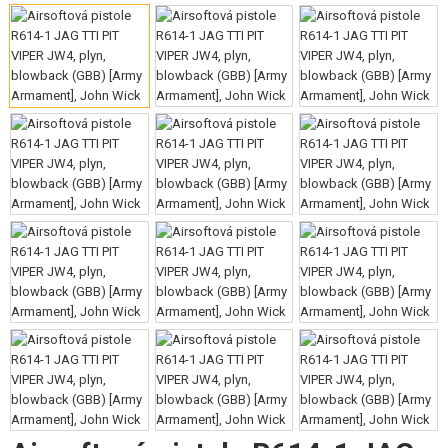
VÝSTROJ, UNIFORMY, POUZDRA
MASKOVÁNÍ, BARVY, PÁSKY
VYSÍLAČKY, HEADSETY, KAMERY
DOPLŇKY KE ZBRANÍM, POPRUHY
NÁHRADNÍ DÍLY, UPGRADE
SERVIS A ÚDRŽBA ZBRANÍ
SEBEOBRANA, VÝCVIK, NOŽE
TERČE, STŘELNICE
OUTDOOR A BUSHCRAFT
JÍDLO