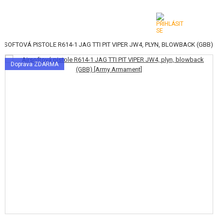
IRSOFTOVÁ PISTOLE R614-1 JAG TTI PIT VIPER JW4, PLYN, BLOWBACK (GBB)
KATEGORIE
Doprava ZDARMA
AIRSOFTOVÉ ZBRANĚ
VZDUCHOVÉ ZBRANĚ, PRAKY
GRANÁTOMETY, GRANÁTY
KULIČKY, PLYN
AKUMULÁTORY, NABÍJEČKY
ZÁSOBNÍKY, PLNIČKY
BRÝLE, MASKY