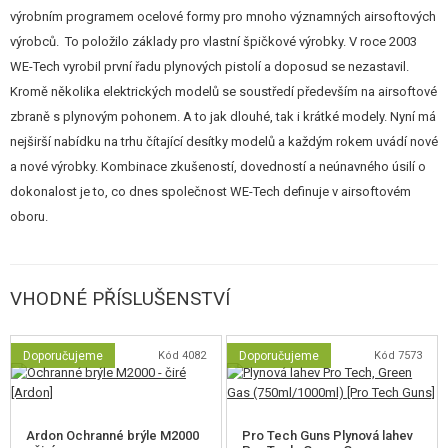
závěrem
,
světlovodnými mířidly
pro rychlé zamíření,
výraznou
výrobním programem ocelové formy pro mnoho významných airsoftových
červenou pojistkou spouště
a
rozšířeným kovovým hrdlem
výrobců. To položilo základy pro vlastní špičkové výrobky. V roce 2003
zásobníku (magwellem)
pro snadnější a rychlejší přebíjení. Zajímavým
WE-Tech vyrobil první řadu plynových pistolí a doposud se nezastavil.
detailem je také
logo lebky v zadní části závěru
, které podtrhuje
Kromě několika elektrických modelů se soustředí především na airsoftové
celkový vzhled. Povrch závěru je opatřen
vroubkováním
pro pevnější
zbraně s plynovým pohonem. A to jak dlouhé, tak i krátké modely. Nyní má
úchop při manipulaci.
nejširší nabídku na trhu čítající desítky modelů a každým rokem uvádí nové
a nové výrobky. Kombinace zkušeností, dovedností a neúnavného úsilí o
Funkce a střelba
dokonalost je to, co dnes společnost WE-Tech definuje v airsoftovém
Silný blowback systém zajišťuje nejen realistický pohyb závěru při střelbě,
oboru.
ale také výrazný zpětný ráz, který umocňuje celkový pocit ze střelby.
Zásobník pojme
24 kuliček
a zároveň slouží jako zásobník plynu (Green
Gas). Na jedno naplnění plynem lze vystřílet přibližně 30–40 ran.
VHODNÉ PŘÍSLUŠENSTVÍ
Další výbava
Doporučujeme
Kód 4082
Doporučujeme
Kód 7573
Rám pistole je opatřen
RIS lištou
pro připevnění taktických doplňků, jako
je svítilna nebo laser. Závěr je celokovový a jeho natažení doprovází
typické kovové klapnutí, které umocňuje realističnost celé zbraně.
Ardon Ochranné brýle M2000
Pro Tech Guns Plynová lahev