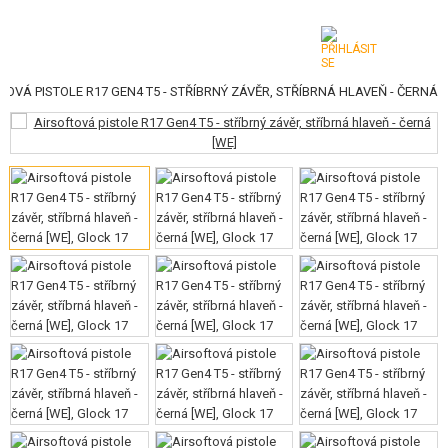
TOVÁ PISTOLE R17 GEN4 T5 - STŘÍBRNÝ ZÁVĚR, STŘÍBRNÁ HLAVEŇ - ČERNÁ
KATEGORIE
AIRSOFTOVÉ ZBRANĚ
VZDUCHOVÉ ZBRANĚ, PRAKY
GRANÁTOMETY, GRANÁTY
KULIČKY, PLYN
AKUMULÁTORY, NABÍJEČKY
ZÁSOBNÍKY, PLNIČKY
BRÝLE, MASKY