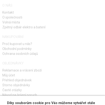
O NÁS
Kontakt
O společnosti
Volná místa
Zpětný odběr elektro a baterií
NAKUPOVÁNÍ
Proč kupovat u nás?
Obchodní podmínky
Ochrana osobních údajů
OBJEDNÁVKY
Reklamace a vrácení zboží
Můj účet
Přehled objednávek
Storno objednávky
Časté otázky
Návod na řešení poruch
Díky souborům cookie pro Vás můžeme vytvářet stále
PŘIHLAŠ SE K ODBĚRU