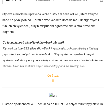
Stylová a moderně upravená verze pistole G série od WE, která zaujme
hned na první pohled. Oproti běžné variantě dostala řadu designových i
funkčních vylepšení, díky nimž působí agresivnějším a atraktivnějším
dojmem.
Co jsou plynové airsoftové blowback zbraně?
Plynové pistole GBB (Gas BlowBack) využívají k pohonu střelby stlačený
plyn, který se plní přímo do zásobníku. Díky systému blowback se při
výstřelu realisticky pohybuje závěr, což věrně napodobuje chování skutečné
zbraně. Hráč tak získává nejen věrohodný pocit ze střelby, ale i
charakteristický zpětný ráz. Tyto zbraně mají navíc
reálnou rozborku
, takže
Celý text
je lze rozebrat podobně jako ostrou předlohu. Pro dlouhou životnost se
doporučuje
mazat styčné plochy silikonovým olejem
.
Výrazné prvky a design
Tento model se vyznačuje
odlehčeným žebrovaným kovovým
Historie společnosti WE-Tech sahá do 80. let. Po celých 20 let byly hlavním