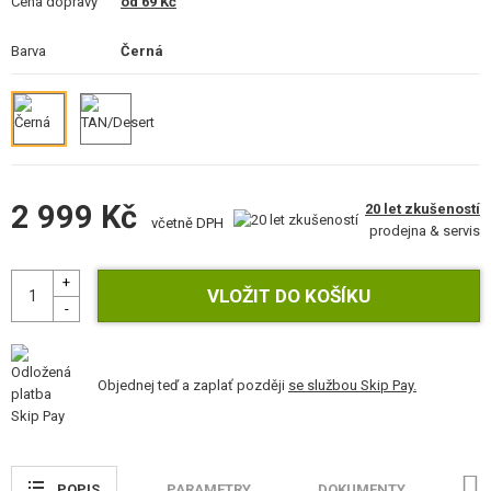
Cena dopravy
od 69 Kč
STAVEBNICE, MODELY
Barva
Černá
REKLAMNÍ PŘEDMĚTY
POŠKOZENÉ, POUŽITÉ ZBOŽÍ
NOVINKY
2 999 Kč
20 let zkušeností
SLEVY, AKCE
včetně DPH
prodejna & servis
KONTAKT
Objednej teď a zaplať později
se službou Skip Pay.
POPIS
PARAMETRY
DOKUMENTY
H