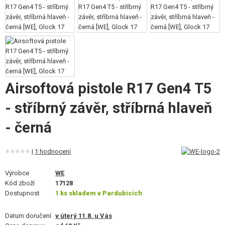
VÝSTROJ, UNIFORMY, POUZDRA
MASKOVÁNÍ, BARVY, PÁSKY
VYSÍLAČKY, HEADSETY, KAMERY
DOPLŇKY KE ZBRANÍM, POPRUHY
Airsoftová pistole R17 Gen4 T5
NÁHRADNÍ DÍLY, UPGRADE
- stříbrný závěr, stříbrná hlaveň
SERVIS A ÚDRŽBA ZBRANÍ
- černá
SEBEOBRANA, VÝCVIK, NOŽE
|
1 hodnocení
TERČE, STŘELNICE
Výrobce
WE
Kód zboží
17128
OUTDOOR A BUSHCRAFT
Dostupnost
1 ks skladem v Pardubicích
JÍDLO
Datum doručení
v úterý 11.8. u Vás