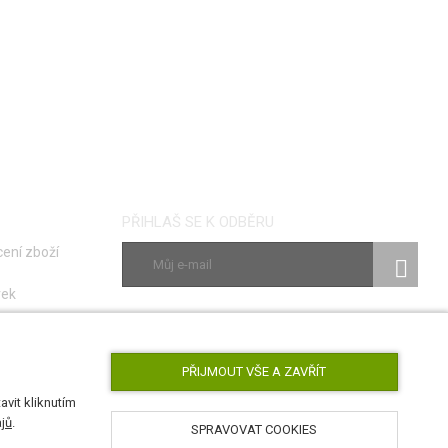
PŘIHLAŠ SE K ODBĚRU
ení zboží
vek
ky
SLEDUJ NÁS
poruch
PŘIJMOUT VŠE A ZAVŘÍT
vit kliknutím
jů
.
SPRAVOVAT COOKIES
AirsoftPro.cz © 2026