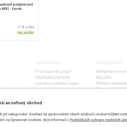
askové polymerové
 M92 - černé
11.8. u Vás
SKLADEM
NAKUPOVÁNÍ
OBJEDNÁVKY
Proč kupovat u nás?
Reklamace a vrác
Obchodní podmínky
Můj účet
Ochrana osobních údajů
Přehled objedná
lektro a baterií
Storno objednáv
Časté otázky
Návod na řešení 
pší airsoftový obchod
k při nakupování. Souhlas se zpracováním všech souborů cookie můžete nasta
utím na Spravovat cookies. Více informací v
Podmínkách ochrany osobních úda