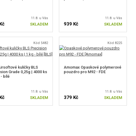
11.8. u Vás
11.8. u Vás
Kč
939 Kč
SKLADEM
SKLADEM
Kód 5482
Kód 8225
irsoftové kuličky BLS
Amomax Opaskové polymerové
sion Grade 0,25g | 4000 ks
pouzdro pro M92 - FDE
 - bílé
11.8. u Vás
11.8. u Vás
Kč
379 Kč
SKLADEM
SKLADEM