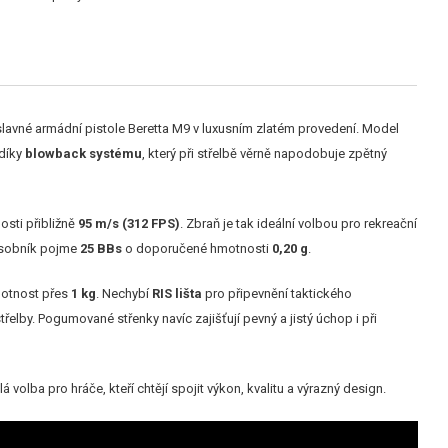
 slavné armádní pistole Beretta M9 v luxusním zlatém provedení. Model
 díky
blowback systému
, který při střelbě věrně napodobuje zpětný
osti přibližně
95 m/s (312 FPS)
. Zbraň je tak ideální volbou pro rekreační
ásobník pojme
25 BBs
o doporučené hmotnosti
0,20 g
.
hmotnost přes
1 kg
. Nechybí
RIS lišta
pro připevnění taktického
elby. Pogumované střenky navíc zajišťují pevný a jistý úchop i při
á volba pro hráče, kteří chtějí spojit výkon, kvalitu a výrazný design.