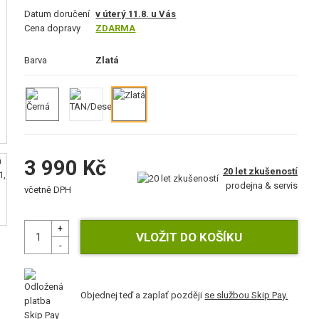
Datum doručení
v úterý 11.8. u Vás
Cena dopravy
ZDARMA
Barva
Zlatá
3 990 Kč
20 let zkušeností
prodejna & servis
včetně DPH
Objednej teď a zaplať později
se službou Skip Pay.