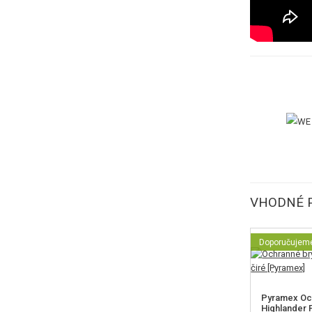
VHODNÉ P
Doporučujem
Pyramex Oc
Highlander P