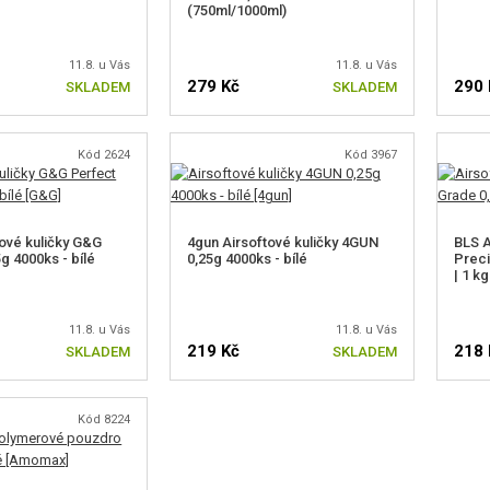
(750ml/1000ml)
11.8. u Vás
11.8. u Vás
279 Kč
290 
SKLADEM
SKLADEM
Kód 2624
Kód 3967
ové kuličky G&G
4gun Airsoftové kuličky 4GUN
BLS A
g 4000ks - bílé
0,25g 4000ks - bílé
Preci
| 1 kg
11.8. u Vás
11.8. u Vás
219 Kč
218 
SKLADEM
SKLADEM
Kód 8224