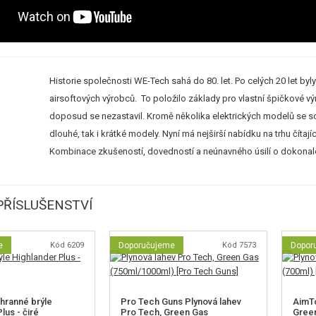
Historie společnosti WE-Tech sahá do 80. let. Po celých 20 let
airsoftových výrobců. To položilo základy pro vlastní špičkové vý
doposud se nezastavil. Kromě několika elektrických modelů se s
dlouhé, tak i krátké modely. Nyní má nejširší nabídku na trhu čít
Kombinace zkušeností, dovedností a neúnavného úsilí o dokonalo
ŘÍSLUŠENSTVÍ
e
Kód 6209
Doporučujeme
Kód 7573
Dopor
hranné brýle
Pro Tech Guns Plynová lahev
AimTo
lus - čiré
Pro Tech, Green Gas
Green