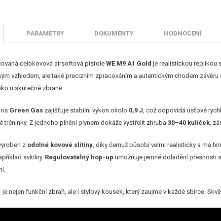
PARAMETRY
DOKUMENTY
HODNOCENÍ
covaná celokovová airsoftová pistole
WE M9 A1 Gold
je realistickou replikou
vým vzhledem, ale také precizním zpracováním a autentickým chodem závěru
ako u skutečné zbraně.
m na
Green Gas
zajišťuje stabilní výkon okolo
0,9 J
, což odpovídá úsťové rychl
cké tréninky. Z jednoho plnění plynem dokáže vystřelit zhruba
30–40 kuliček
, z
 vyroben z
odolné kovové slitiny
, díky čemuž působí velmi realisticky a má 
apříklad svítilny.
Regulovatelný hop-up
umožňuje jemné doladění přesnosti stř
í.
1
je nejen funkční zbraň, ale i stylový kousek, který zaujme v každé sbírce. Skvěl