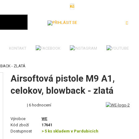
Kč
€
$
Ft
lei
Přihlásit se
KONTAKT
BACK - ZLATÁ
Airsoftová pistole M9 A1,
celokov, blowback - zlatá
| 6 hodnocení
Výrobce
WE
Kód zboží
17641
Dostupnost
> 5 ks skladem v Pardubicích