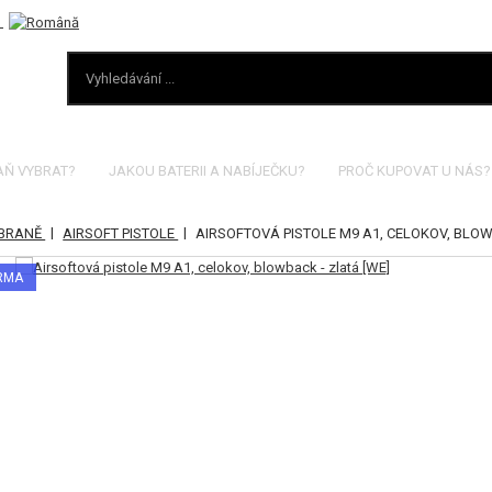
AŇ VYBRAT?
JAKOU BATERII A NABÍJEČKU?
PROČ KUPOVAT U NÁS?
|
|
ZBRANĚ
AIRSOFT PISTOLE
AIRSOFTOVÁ PISTOLE M9 A1, CELOKOV, BLOW
ARMA