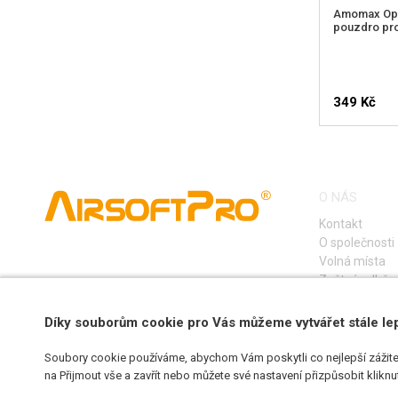
Amomax Op
pouzdro pro
349 Kč
O NÁS
Kontakt
O společnosti
Volná místa
Zpětný odběr e
Díky souborům cookie pro Vás můžeme vytvářet stále le
Soubory cookie používáme, abychom Vám poskytli co nejlepší zážite
na Přijmout vše a zavřít nebo můžete své nastavení přizpůsobit klikn