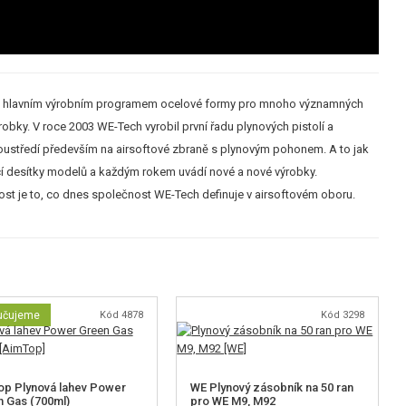
 byly hlavním výrobním programem ocelové formy pro mnoho významných
robky. V roce 2003 WE-Tech vyrobil první řadu plynových pistolí a
oustředí především na airsoftové zbraně s plynovým pohonem. A to jak
ající desítky modelů a každým rokem uvádí nové a nové výrobky.
st je to, co dnes společnost WE-Tech definuje v airsoftovém oboru.
učujeme
Kód 4878
Kód 3298
p Plynová lahev Power
WE Plynový zásobník na 50 ran
 Gas (700ml)
pro WE M9, M92