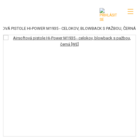
TOVÁ PISTOLE HI-POWER M1935 - CELOKOV, BLOWBACK S PAŽBOU, ČERNÁ
KATEGORIE
AIRSOFTOVÉ ZBRANĚ
VZDUCHOVÉ ZBRANĚ, PRAKY
GRANÁTOMETY, GRANÁTY
KULIČKY, PLYN
AKUMULÁTORY, NABÍJEČKY
ZÁSOBNÍKY, PLNIČKY
BRÝLE, MASKY