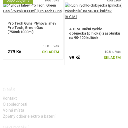
Doporučujeme
Kód 7573
Kód 2169
Pro Tech Guns Plynová lahev
Pro Tech, Green Gas
A.C.M. Ruční rychlo-
(750ml/1000ml)
dobíječka (plnička) zásobníků
na 90-100 kuliček
10.8. u Vás
279 Kč
SKLADEM
10.8. u Vás
99 Kč
SKLADEM
O NÁS
Kontakt
O společnosti
Volná místa
Zpětný odběr elektro a baterií
NAKUPOVÁNÍ