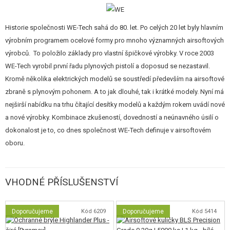
Pistole je plynová a při střelbě realisticky napodobuje pohybem závěru
střelbu, tzv.
Blowback
systém. Plyn se plní do zásobníku s kapacitou
20
Historie společnosti WE-Tech sahá do 80. let. Po celých 20 let byly hlavním
kuliček
. Úsťová rychlost je 95 m/s.
výrobním programem ocelové formy pro mnoho významných airsoftových
výrobců. To položilo základy pro vlastní špičkové výrobky. V roce 2003
Součástí balení je je
pevná pažba
, kterou je možné použít i jako přepravní
WE-Tech vyrobil první řadu plynových pistolí a doposud se nezastavil.
pouzdro. Pažba je plastová, s imitací dřeva.
Kromě několika elektrických modelů se soustředí především na airsoftové
zbraně s plynovým pohonem. A to jak dlouhé, tak i krátké modely. Nyní má
nejširší nabídku na trhu čítající desítky modelů a každým rokem uvádí nové
a nové výrobky. Kombinace zkušeností, dovedností a neúnavného úsilí o
dokonalost je to, co dnes společnost WE-Tech definuje v airsoftovém
oboru.
VHODNÉ PŘÍSLUŠENSTVÍ
Doporučujeme
Kód 6209
Doporučujeme
Kód 5414