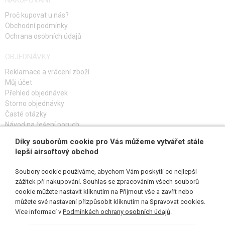
Proč kupovat u nás?
Obchodní podmínky
Ochrana osobních údajů
OBJEDNÁVKY
Reklamace a vrácení zboží
Můj účet
Přehled objednávek
Storno objednávky
Časté otázky
Návod na řešení poruch
Díky souborům cookie pro Vás můžeme vytvářet stále
PŘIHLAŠ SE K ODBĚRU
lepší airsoftový obchod
Soubory cookie používáme, abychom Vám poskytli co nejlepší
zážitek při nakupování. Souhlas se zpracováním všech souborů
cookie můžete nastavit kliknutím na Přijmout vše a zavřít nebo
SLEDUJ NÁS
můžete své nastavení přizpůsobit kliknutím na Spravovat cookies.
Více informací v
Podmínkách ochrany osobních údajů
.