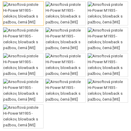
VÝSTROJ, UNIFORMY, POUZDRA
MASKOVÁNÍ, BARVY, PÁSKY
VYSÍLAČKY, HEADSETY, KAMERY
DOPLŇKY KE ZBRANÍM, POPRUHY
NÁHRADNÍ DÍLY, UPGRADE
SERVIS A ÚDRŽBA ZBRANÍ
SEBEOBRANA, VÝCVIK, NOŽE
TERČE, STŘELNICE
OUTDOOR A BUSHCRAFT
JÍDLO