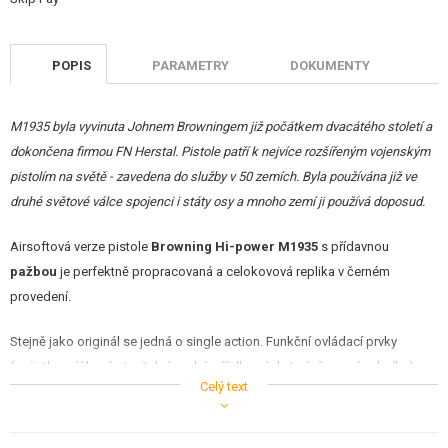
POPIS
PARAMETRY
DOKUMENTY
M1935 byla vyvinuta Johnem Browningem již počátkem dvacátého století a
dokončena firmou FN Herstal. Pistole patří k nejvíce rozšířeným vojenským
pistolím na světě - zavedena do služby v 50 zemích. Byla používána již ve
druhé světové válce spojenci i státy osy a mnoho zemí ji používá doposud.
Airsoftová verze pistole
Browning Hi-power M1935
s přídavnou
pažbou
je perfektně propracovaná a celokovová replika v černém
provedení.
Stejně jako originál se jedná o single action. Funkční ovládací prvky
(pojistka, výškově stavitelné zadní mířidlo, záchyt závěru a zásobníku) a
Celý text
částečná demontáž odpovídají reálné předloze. Tělo pistole je vyrobeno z
hliníkové slitiny, střenky jsou plastové, v imitaci dřeva.