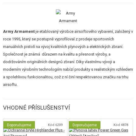
Vylepšené ocelové kladívko, záchyt kladívka, přerušovač, úderník
ventilu, zámek úderníku.
Všechny díly jsou plně kompatibilní se standardem TM (Tokyo Marui),
což otevírá široké možnosti dalšího upgradu.
Army Armament
je etablovaný výrobce airsoftového vybavení, založený v
Ergonomie a ovládací prvky
roce 1995, který se postupně vyprofiloval z prodeje sportovních
manuálních pistolí na vývoj kvalitních plynových a elektrických zbraní.
Střenky se zdrsněním
: Rukojeť je opatřena zdrsněním pro jistý a
Společnost je známá důrazem na kvalitu a přesnost výroby, a
pevný úchop v jakýchkoliv podmínkách.
dodržováním originálních designů zbraní. Díky vlastnímu vývoji a
Mířidla
: Světlovodná muška a výškově i stranově stavitelné hledí
zajišťují rychlé a přesné zamíření.
moderním výrobním technologiím nabízí produkty s realistickým vzhledem
Bezpečnost
: Pistole disponuje oboustrannou manuální pojistkou a
a spolehlivou funkcionalitou, což z ní činí respektovanou značku na trhu
funkční dlaňovou pojistkou s prodlouženým beavertail.
airsoftu.
Vylepšený zásobník nové generace
Zbraň je dodávána se zásobníkem o kapacitě
28 ran
, který je vybaven
VHODNÉ PŘÍSLUŠENSTVÍ
zesílenými ventily
(plnícím i výpouštěcím) nové generace pro lepší
těsnost a stabilitu výkonu. Tělo zásobníku je
zesílené
pro ochranu při
Doporučujeme
Kód 6209
Doporučujeme
Kód 4878
pádu.