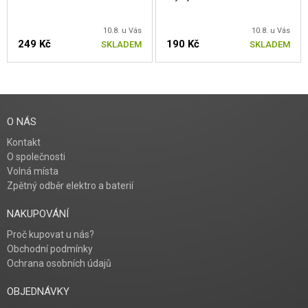
10.8. u Vás
10.8. u Vás
249 Kč
190 Kč
SKLADEM
SKLADEM
O NÁS
Kontakt
O společnosti
Volná místa
Zpětný odběr elektro a baterií
NAKUPOVÁNÍ
Proč kupovat u nás?
Obchodní podmínky
Ochrana osobních údajů
OBJEDNÁVKY