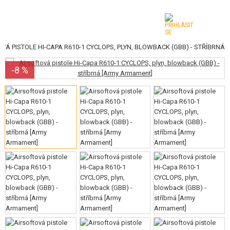
VÁ PISTOLE HI-CAPA R610-1 CYCLOPS, PLYN, BLOWBACK (GBB) - STŘÍBRNÁ
KATEGORIE
-8 %
AIRSOFTOVÉ ZBRANĚ
VZDUCHOVÉ ZBRANĚ, PRAKY
GRANÁTOMETY, GRANÁTY
KULIČKY, PLYN
AKUMULÁTORY, NABÍJEČKY
ZÁSOBNÍKY, PLNIČKY
BRÝLE, MASKY