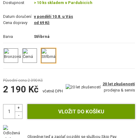
Dostupnost
> 10 ks skladem v Pardubicích
STAVEBNICE, MODELY
Datum doručení
v pondělí 10.8. u Vás
REKLAMNÍ PŘEDMĚTY
Cena dopravy
od 69 Kč
POŠKOZENÉ, POUŽITÉ ZBOŽÍ
Barva
Stříbrná
NOVINKY
SLEVY, AKCE
KONTAKT
Původní cena
2 390 Kč
20 let zkušeností
2 190 Kč
prodejna & servis
včetně DPH
Objednej teď a zaplať později
se službou Skip Pay.