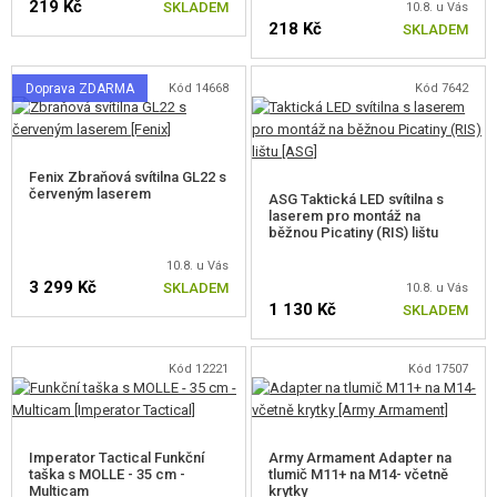
219 Kč
SKLADEM
10.8. u Vás
218 Kč
SKLADEM
Doprava ZDARMA
Kód 14668
Kód 7642
Fenix Zbraňová svítilna GL22 s
červeným laserem
ASG Taktická LED svítilna s
laserem pro montáž na
běžnou Picatiny (RIS) lištu
10.8. u Vás
3 299 Kč
SKLADEM
10.8. u Vás
1 130 Kč
SKLADEM
Kód 12221
Kód 17507
Imperator Tactical Funkční
Army Armament Adapter na
taška s MOLLE - 35 cm -
tlumič M11+ na M14- včetně
Multicam
krytky