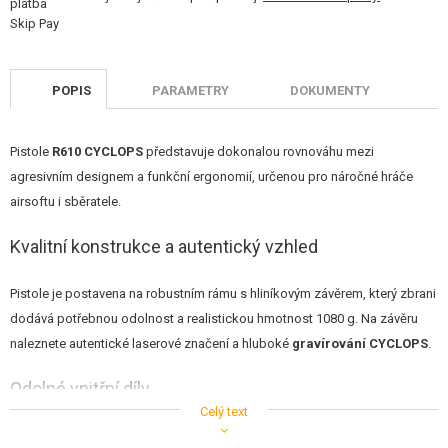
POPIS
PARAMETRY
DOKUMENTY
Pistole
R610 CYCLOPS
představuje dokonalou rovnováhu mezi
agresivním designem a funkční ergonomií, určenou pro náročné hráče
airsoftu i sběratele.
Kvalitní konstrukce a autentický vzhled
Pistole je postavena na robustním rámu s hliníkovým závěrem, který zbrani
dodává potřebnou odolnost a realistickou hmotnost 1080 g. Na závěru
naleznete autentické laserové značení a hluboké
gravírování CYCLOPS
.
Odolné vnitřní díly
Celý text
Ocelové vnitřní komponenty
zahrnují: