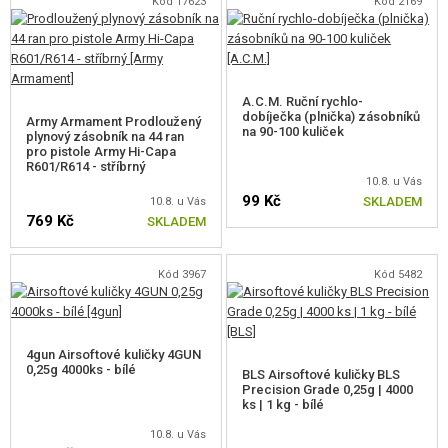
Kód 17623
Kód 2169
A.C.M. Ruční rychlo-
dobíječka (plnička) zásobníků
Army Armament Prodloužený
na 90-100 kuliček
plynový zásobník na 44 ran
pro pistole Army Hi-Capa
R601/R614 - stříbrný
10.8. u Vás
99 Kč
SKLADEM
10.8. u Vás
769 Kč
SKLADEM
Kód 3967
Kód 5482
4gun Airsoftové kuličky 4GUN
0,25g 4000ks - bílé
BLS Airsoftové kuličky BLS
Precision Grade 0,25g | 4000
ks | 1 kg - bílé
10.8. u Vás