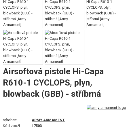
VÝSTROJ, UNIFORMY, POUZDRA
MASKOVÁNÍ, BARVY, PÁSKY
VYSÍLAČKY, HEADSETY, KAMERY
DOPLŇKY KE ZBRANÍM, POPRUHY
NÁHRADNÍ DÍLY, UPGRADE
SERVIS A ÚDRŽBA ZBRANÍ
Airsoftová pistole Hi-Capa
R610-1 CYCLOPS, plyn,
SEBEOBRANA, VÝCVIK, NOŽE
blowback (GBB) - stříbrná
TERČE, STŘELNICE
OUTDOOR A BUSHCRAFT
JÍDLO
Výrobce
ARMY ARMAMENT
Kód zboží
17503