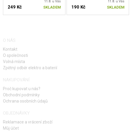
11.8. u Vás
11.8. u Vás
249 Kč
190 Kč
SKLADEM
SKLADEM
O NÁS
Kontakt
O společnosti
Volná místa
Zpětný odběr elektro a baterií
NAKUPOVÁNÍ
Proč kupovat u nás?
Obchodní podmínky
Ochrana osobních údajů
OBJEDNÁVKY
Reklamace a vrácení zboží
Můj účet