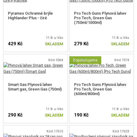
Prodloužený vypouštěč zásobníku
Plochá dlaňová pojistka
Pyramex Ochranné brýle
Pro Tech Guns Plynová lahev
Oboustranná manuální pojistka
Highlander Plus - čiré
Pro Tech, Green Gas
Nastavitelný hop-up
(750ml/1000ml)
Spodní Picatinny lišta
Zásobník s kapacitou 28 kuliček
11.8. u Vás
11.8. u Vás
429 Kč
279 Kč
SKLADEM
SKLADEM
Hi-Capa 4.3 R610 Lim-Cat je ideální volbou pro hráče, kteří hledají rychlou,
agresivně laděnou pistoli s realistickým blowbackem, moderním
vzhledem a širokou kompatibilitou příslušenství.
Kód 3364
Doporučujeme
Kód 7574
Smart Gas Plynová lahev
Pro Tech Guns Plynová lahev
Smart gas, Green Gas (750ml)
Pro Tech, Green Gas
(600ml/800ml)
11.8. u Vás
11.8. u Vás
290 Kč
190 Kč
SKLADEM
SKLADEM
Kód 17615
Kód 17623