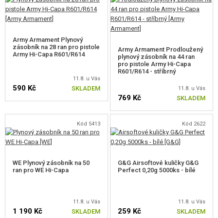
Army Armament Plynový
zásobník na 28 ran pro pistole
Army Armament Prodloužený
Army Hi-Capa R601/R614
plynový zásobník na 44 ran
pro pistole Army Hi-Capa
R601/R614 - stříbrný
11.8. u Vás
590 Kč
SKLADEM
11.8. u Vás
769 Kč
SKLADEM
Kód 5413
Kód 2622
WE Plynový zásobník na 50
G&G Airsoftové kuličky G&G
ran pro WE Hi-Capa
Perfect 0,20g 5000ks - bílé
11.8. u Vás
11.8. u Vás
1 190 Kč
259 Kč
SKLADEM
SKLADEM