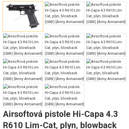
AIRSOFT SNIPER PUŠKY
AIRSOFT KULOMETY
STARTOVACÍ SETY
VZDUCHOVÉ ZBRANĚ, PRAKY
GRANÁTOMETY, GRANÁTY
KULIČKY, PLYN
AKUMULÁTORY, NABÍJEČKY
ZÁSOBNÍKY, PLNIČKY
BRÝLE, MASKY
Airsoftová pistole Hi-Capa 4.3
VÝSTROJ, UNIFORMY, POUZDRA
R610 Lim-Cat, plyn, blowback