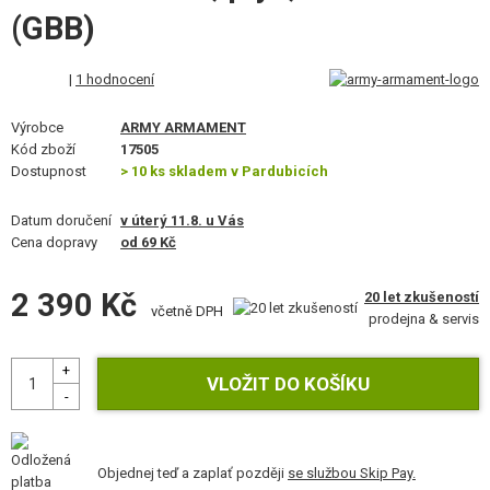
MASKOVÁNÍ, BARVY, PÁSKY
(GBB)
VYSÍLAČKY, HEADSETY, KAMERY
|
1 hodnocení
DOPLŇKY KE ZBRANÍM, POPRUHY
Výrobce
ARMY ARMAMENT
Kód zboží
17505
NÁHRADNÍ DÍLY, UPGRADE
Dostupnost
> 10 ks skladem v Pardubicích
SERVIS A ÚDRŽBA ZBRANÍ
Datum doručení
v úterý 11.8. u Vás
Cena dopravy
od 69 Kč
SEBEOBRANA, VÝCVIK, NOŽE
2 390 Kč
20 let zkušeností
včetně DPH
TERČE, STŘELNICE
prodejna & servis
OUTDOOR A BUSHCRAFT
JÍDLO
STAVEBNICE, MODELY
Objednej teď a zaplať později
se službou Skip Pay.