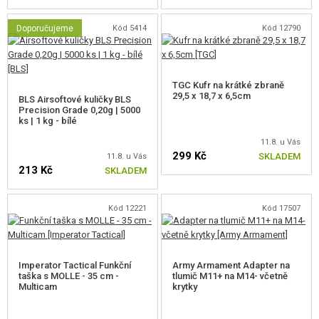
Doporučujeme
Kód 5414
Kód 12790
TGC Kufr na krátké zbraně
29,5 x 18,7 x 6,5cm
BLS Airsoftové kuličky BLS
Precision Grade 0,20g | 5000
ks | 1 kg - bílé
11.8. u Vás
299 Kč
SKLADEM
11.8. u Vás
213 Kč
SKLADEM
Kód 12221
Kód 17507
Imperator Tactical Funkční
Army Armament Adapter na
taška s MOLLE - 35 cm -
tlumič M11+ na M14- včetně
Multicam
krytky