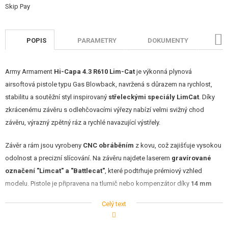
REKLAMNÍ PŘEDMĚTY
POŠKOZENÉ, POUŽITÉ ZBOŽÍ
POPIS
PARAMETRY
DOKUMENTY
H
NOVINKY
Army Armament
Hi-Capa 4.3 R610 Lim-Cat
je výkonná plynová
SLEVY, AKCE
airsoftová pistole typu Gas Blowback, navržená s důrazem na rychlost,
stabilitu a soutěžní styl inspirovaný
střeleckými speciály LimCat
. Díky
KONTAKT
zkrácenému závěru s odlehčovacími výřezy nabízí velmi svižný chod
závěru, výrazný zpětný ráz a rychlé navazující výstřely.
Závěr a rám jsou vyrobeny
CNC obráběním
z kovu, což zajišťuje vysokou
odolnost a precizní slícování. Na závěru najdete laserem
gravírované
označení "Limcat" a "Battlecat"
, které podtrhuje prémiový vzhled
modelu. Pistole je připravena na tlumič nebo kompenzátor díky
14 mm
(levotočivý) adaptéru
. Vnější hlaveň má vnitřní závit
M11x1
.
Celý text
Ergonomii zlepšuje
texturovaný polymerový grip
,
prodloužený