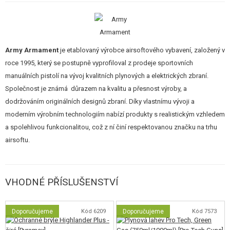
vypouštěč zásobníku
, plochá dlaňová pojistka a
oboustranná pojistka
,
vhodná pro praváky i leváky. Kovová mířidla umožňují rychlé a přesné
zamíření. Spodní
Picatinny lišta
slouží k montáži taktického světla nebo
laseru.
Army Armament
je etablovaný výrobce airsoftového vybavení, založený v
roce 1995, který se postupně vyprofiloval z prodeje sportovních
Vnitřní mechanismus je robustní a optimalizovaný pro green gas, s
manuálních pistolí na vývoj kvalitních plynových a elektrických zbraní.
nastavitelným hop-upem, silikonovou hop-up gumičkou a
zesílenou
Společnost je známá důrazem na kvalitu a přesnost výroby, a
polymerovou tryskou
odolnou proti chladu. Zásobník s kapacitou
28
dodržováním originálních designů zbraní. Díky vlastnímu vývoji a
kuliček
využívá moderní utěsněné ventily nové generace pro stabilní výkon
moderním výrobním technologiím nabízí produkty s realistickým vzhledem
i v horších podmínkách. Pistole je plně kompatibilní se zásobníky Tokyo
a spolehlivou funkcionalitou, což z ní činí respektovanou značku na trhu
Marui a WE Hi-Capa.
airsoftu.
Vlastnosti
CNC kovový závěr s odlehčovacími výřezy
VHODNÉ PŘÍSLUŠENSTVÍ
CNC kovový rám a vnější hlaveň
Gravírované značení Limcat / Battlecat
14 mm levotočivý adaptér + 11 mm pravotočivý závit na hlavni
Doporučujeme
Kód 6209
Doporučujeme
Kód 7573
Kovová mířidla
Texturovaný polymerový grip