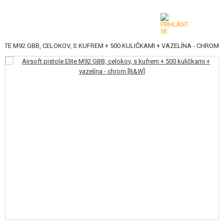
LITE M92 GBB, CELOKOV, S KUFREM + 500 KULIČKAMI + VAZELÍNA - CHROM
KATEGORIE
AIRSOFTOVÉ ZBRANĚ
VZDUCHOVÉ ZBRANĚ, PRAKY
GRANÁTOMETY, GRANÁTY
KULIČKY, PLYN
AKUMULÁTORY, NABÍJEČKY
ZÁSOBNÍKY, PLNIČKY
BRÝLE, MASKY