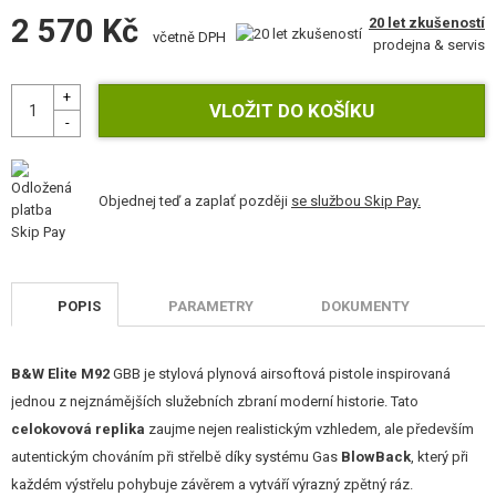
2 570 Kč
20 let zkušeností
včetně DPH
prodejna & servis
Objednej teď a zaplať později
se službou Skip Pay.
POPIS
PARAMETRY
DOKUMENTY
B&W Elite M92
GBB je stylová plynová airsoftová pistole inspirovaná
jednou z nejznámějších služebních zbraní moderní historie. Tato
celokovová replika
zaujme nejen realistickým vzhledem, ale především
autentickým chováním při střelbě díky systému Gas
BlowBack
, který při
každém výstřelu pohybuje závěrem a vytváří výrazný zpětný ráz.