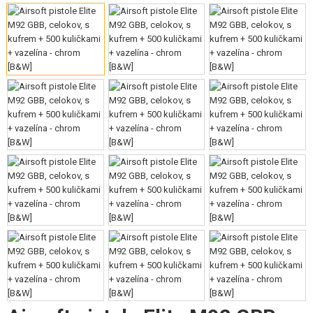
VÝSTROJ, UNIFORMY, POUZDRA
MASKOVÁNÍ, BARVY, PÁSKY
VYSÍLAČKY, HEADSETY, KAMERY
DOPLŇKY KE ZBRANÍM, POPRUHY
NÁHRADNÍ DÍLY, UPGRADE
SERVIS A ÚDRŽBA ZBRANÍ
SEBEOBRANA, VÝCVIK, NOŽE
TERČE, STŘELNICE
OUTDOOR A BUSHCRAFT
JÍDLO