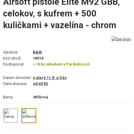
Airsoft pistole Elite M92 GBB,
STAVEBNICE, MODELY
celokov, s kufrem + 500
REKLAMNÍ PŘEDMĚTY
kuličkami + vazelína - chrom
POŠKOZENÉ, POUŽITÉ ZBOŽÍ
NOVINKY
Výrobce
B&W
Kód zboží
18314
SLEVY, AKCE
Dostupnost
> 10 ks skladem v Pardubicích
KONTAKT
Datum doručení
v úterý 11.8. u Vás
Cena dopravy
od 69 Kč
Barva
Stříbrná