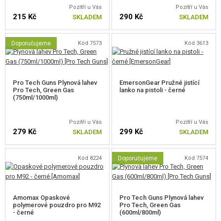
Pozítří u Vás
Pozítří u Vás
215 Kč
290 Kč
pistole B&W Elite M92 GBB
SKLADEM
SKLADEM
plynový zásobník
transportní kufr
Doporučujeme
Kód 7573
Kód 3613
BB kuličky AimTop 0,23 g (500 ks)
silikonová vazelína AimTop (15 ml)
Pro Tech Guns Plynová lahev
EmersonGear Pružné jistící
Pro Tech, Green Gas
lanko na pistoli - černé
(750ml/1000ml)
Pozítří u Vás
Pozítří u Vás
279 Kč
299 Kč
SKLADEM
SKLADEM
Kód 8224
Doporučujeme
Kód 7574
Amomax Opaskové
Pro Tech Guns Plynová lahev
polymerové pouzdro pro M92
Pro Tech, Green Gas
- černé
(600ml/800ml)