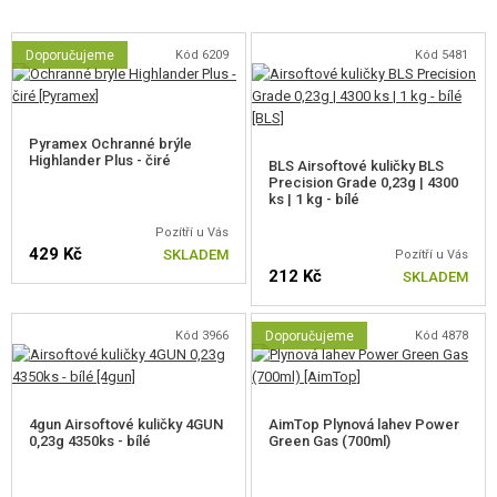
Plynový zásobník pojme
24 kuliček
a používá běžně dostupný
Green
Doporučujeme
Kód 6209
Kód 5481
Gas
. Zbraň je kompatibilní se zásobníky WE a KJ Works.
Velkou výhodou tohoto setu je kompletní
příslušenství v balení
. Kromě
samotné pistole získáte také praktický
transportní kufr
pro bezpečné
Pyramex Ochranné brýle
Highlander Plus - čiré
přenášení,
kuličky AimTop 0,23
g pro první použití a
silikonovou
BLS Airsoftové kuličky BLS
Precision Grade 0,23g | 4300
vazelínu
pro pravidelnou údržbu těsnění a pohyblivých částí. Stačí naplnit
ks | 1 kg - bílé
zásobník plynem a můžete rovnou vyrazit na hřiště.
Pozítří u Vás
429 Kč
SKLADEM
Pozítří u Vás
Hlavní přednosti
212 Kč
SKLADEM
realistický Gas BlowBack systém
Kód 3966
Doporučujeme
Kód 4878
celokovové provedení
výrazný zpětný ráz závěru
nastavitelný Hop-Up
oboustranné ovládání
4gun Airsoftové kuličky 4GUN
AimTop Plynová lahev Power
transportní
kufr, kuličky a silikonová vazelína v balení
0,23g 4350ks - bílé
Green Gas (700ml)
vhodná pro CQB i jako záložní zbraň
Obsah balení