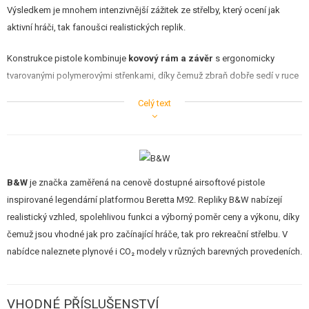
Výsledkem je mnohem intenzivnější zážitek ze střelby, který ocení jak
aktivní hráči, tak fanoušci realistických replik.
Konstrukce pistole kombinuje
kovový rám a závěr
s ergonomicky
tvarovanými polymerovými střenkami, díky čemuž zbraň dobře sedí v ruce
a působí velmi robustním dojmem. Hmotnost
900 gramů
se blíží ostré
Celý text
předloze a dodává pistoli autentický pocit při manipulaci. Ovládací prvky
jsou snadno dostupné a oboustranné provedení umožňuje pohodlné
použití pravákům i levákům.
B&W Elite M92 je vybavena
nastavitelným Hop-Up systémem
, který
B&W
je značka zaměřená na cenově dostupné airsoftové pistole
umožňuje doladění trajektorie střely podle použitého střeliva. V kombinaci
inspirované legendární platformou Beretta M92. Repliky B&W nabízejí
s vnitřní hlavní o délce
110 mm
nabízí pistole velmi slušnou přesnost a
realistický vzhled, spolehlivou funkci a výborný poměr ceny a výkonu, díky
konzistentní výkon při střelbě na krátké i střední vzdálenosti. Úsťová
čemuž jsou vhodné jak pro začínající hráče, tak pro rekreační střelbu. V
energie kolem 0,9 J a rychlost přibližně
95 m/s
(312 FPS) s 0,20g kuličkami
nabídce naleznete plynové i CO₂ modely v různých barevných provedeních.
předurčují tuto pistoli zejména pro CQB scénáře, trénink nebo jako
spolehlivou záložní zbraň pro odstřelovače a hráče s primární dlouhou
zbraní.
VHODNÉ PŘÍSLUŠENSTVÍ