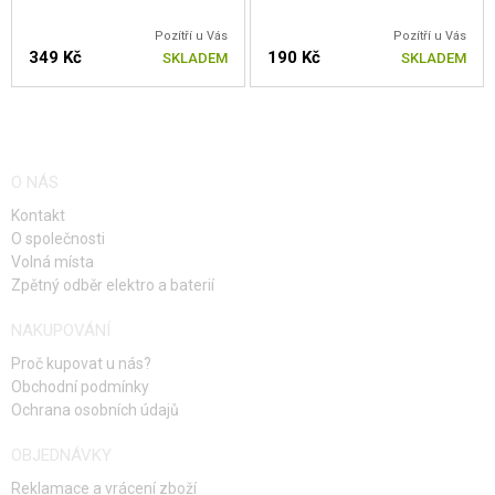
Pozítří u Vás
Pozítří u Vás
349 Kč
190 Kč
SKLADEM
SKLADEM
O NÁS
Kontakt
O společnosti
Volná místa
Zpětný odběr elektro a baterií
NAKUPOVÁNÍ
Proč kupovat u nás?
Obchodní podmínky
Ochrana osobních údajů
OBJEDNÁVKY
Reklamace a vrácení zboží