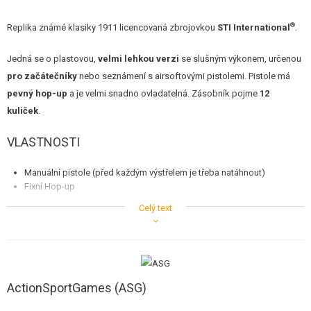
STAVEBNICE, MODELY
®
Replika známé klasiky 1911 licencovaná zbrojovkou
STI International
.
REKLAMNÍ PŘEDMĚTY
Jedná se o plastovou,
velmi lehkou verzi
se slušným výkonem, určenou
POŠKOZENÉ, POUŽITÉ ZBOŽÍ
pro začátečníky
nebo seznámení s airsoftovými pistolemi. Pistole má
pevný hop-up
a je velmi snadno ovladatelná. Zásobník pojme
12
NOVINKY
kuliček
.
VLASTNOSTI
SLEVY, AKCE
Manuální pistole (před každým výstřelem je třeba natáhnout)
KONTAKT
Fixní Hop-up
Plastová konstrukce
Celý text
12 ranný zásobník
ActionSportGames (ASG)