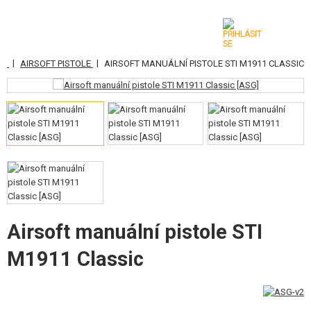
|
|
NĚ
AIRSOFT PISTOLE
AIRSOFT MANUÁLNÍ PISTOLE STI M1911 CLASSIC
KATEGORIE
AIRSOFTOVÉ ZBRANĚ
VZDUCHOVÉ ZBRANĚ, PRAKY
GRANÁTOMETY, GRANÁTY
KULIČKY, PLYN
AKUMULÁTORY, NABÍJEČKY
Airsoft manuální pistole STI
M1911 Classic
ZÁSOBNÍKY, PLNIČKY
BRÝLE, MASKY