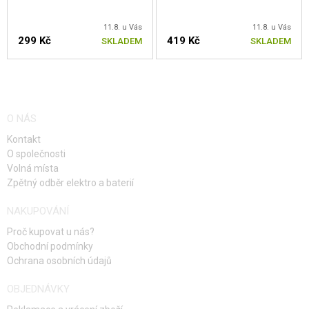
11.8. u Vás
11.8. u Vás
299 Kč
419 Kč
SKLADEM
SKLADEM
O NÁS
Kontakt
O společnosti
Volná místa
Zpětný odběr elektro a baterií
NAKUPOVÁNÍ
Proč kupovat u nás?
Obchodní podmínky
Ochrana osobních údajů
OBJEDNÁVKY