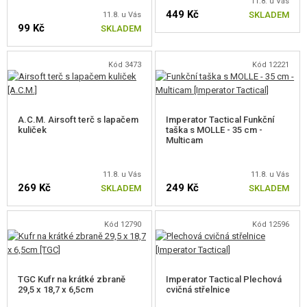
11.8. u Vás
449 Kč
SKLADEM
11.8. u Vás
99 Kč
SKLADEM
Kód 3473
Kód 12221
A.C.M. Airsoft terč s lapačem
Imperator Tactical Funkční
kuliček
taška s MOLLE - 35 cm -
Multicam
11.8. u Vás
11.8. u Vás
269 Kč
249 Kč
SKLADEM
SKLADEM
Kód 12790
Kód 12596
TGC Kufr na krátké zbraně
Imperator Tactical Plechová
29,5 x 18,7 x 6,5cm
cvičná střelnice