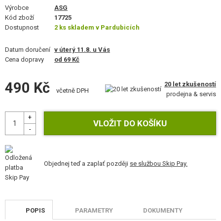
VÝSTROJ, UNIFORMY, POUZDRA
Výrobce
ASG
Kód zboží
17725
Dostupnost
MASKOVÁNÍ, BARVY, PÁSKY
2 ks skladem v Pardubicích
Datum doručení
VYSÍLAČKY, HEADSETY, KAMERY
v úterý 11.8. u Vás
Cena dopravy
od 69 Kč
DOPLŇKY KE ZBRANÍM, POPRUHY
490 Kč
20 let zkušeností
včetně DPH
NÁHRADNÍ DÍLY, UPGRADE
prodejna & servis
SERVIS A ÚDRŽBA ZBRANÍ
SEBEOBRANA, VÝCVIK, NOŽE
TERČE, STŘELNICE
Objednej teď a zaplať později
se službou Skip Pay.
OUTDOOR A BUSHCRAFT
JÍDLO
POPIS
PARAMETRY
DOKUMENTY