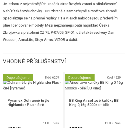
Je jednou z nejznámějších značek airsoftových zbraní a příslušenství.
Nabízí také vzduchovky, CO2 zbraně a samozřejmě airsoftové zbraně.
Specializuje se na přesné repliky 1:1 a v jejich nabídce jsou především
plně licencované modely. Mezi nejznámější patří například Česká
Zbrojovka s pistolemi CZ 75, P-07/09, SP-01, dále také revolvery Dan
Wesson, ArmaLite, Steyr Arms, VLTOR a další.
VHODNÉ PŘÍSLUŠENSTVÍ
Doporučujeme
Kód 6209
Doporučujeme
Kód 4329
Pyramex Ochranné brýle
BB King Airsoftové kuličky BB
Highlander Plus - čiré
King 0,16g 5000ks - bílé
11.8. u Vás
11.8. u Vás