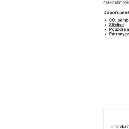
maximální výk
Doporučené 
CO₂ bombi
Střelivo
Pouzdra n
Patrony pr
✅ široká 