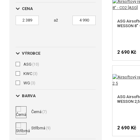
CENA
až
ASG Airsoft
WESSON 8” 
2 690 Kč
VÝROBCE
ASG
(10)
KWC
(3)
WG
(3)
BARVA
ASG Airsoft
WESSON 2,5
Černá
(7)
2 690 Kč
Stříbrná
(9)