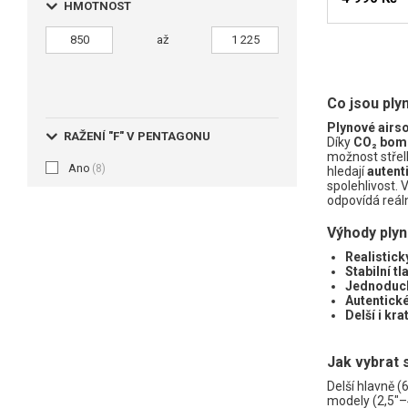
HMOTNOST
až
HLÍDA
Co jsou ply
Plynové airso
RAŽENÍ "F" V PENTAGONU
Díky
CO₂ bom
možnost střel
Ano
(8)
hledají
autent
spolehlivost. 
odpovídá reál
Výhody ply
Realistick
Stabilní t
Jednoduc
Autentick
Delší i kra
Jak vybrat 
Delší hlavně (
modely (2,5"–4