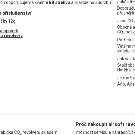
Jaké stře
on doporučujeme kvalitní
BB střelivo
a pravidelnou údržbu.
Doporuču
příslušenství
přesnější 
Jsou CO₂ 
čky 12g
Obecně an
a opasek
CO₂ posky
o revolvery
Potřebuji
Většina 
vkládají 
Jak se st
Stačí obč
Údržba je
Je možné
Ano, Airs
Proč nakoupit airsoft rev
nabídka CO₂ revolverů skladem
✅ možnost servisu a náhradních d