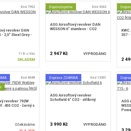
Kód 7952
Doporučujeme
Kód 4563
Dopor
ASG Airsoftový revolver DAN
WESSON 6" stainless - CO2
ový revolver DAN
KWC A
- 2,5" Steel Grey -
357 -
2 947 Kč
VYPRODÁNO
11.8. u Vás
2 49
SKLADEM
HLÍDAT DOSTUPNOST
ARMA
Kód 8548
Doprava ZDARMA
Kód 13301
Dopra
H
e
ASG Airsoftový revolver
Schofield 6" CO2 - stříbrný
vý revolver 792W
ASG A
I .455 CO2 - černý s
WESSO
Power
3 990 Kč
Očekáváme
VYPRODÁNO
3 29
20. 9. 2026