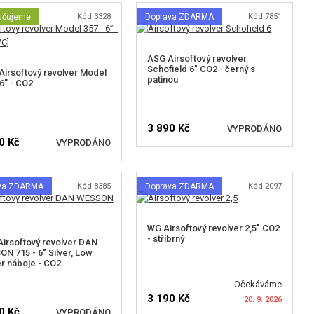
učujeme
Kód 3328
Doprava ZDARMA
Kód 7851
ASG Airsoftový revolver
Schofield 6" CO2 - černý s
irsoftový revolver Model
patinou
 6” - CO2
3 890 Kč
VYPRODÁNO
0 Kč
VYPRODÁNO
HLÍDAT DOSTUPNOST
va ZDARMA
Kód 8385
Doprava ZDARMA
Kód 2097
LÍDAT DOSTUPNOST
WG Airsoftový revolver 2,5" CO2
- stříbrný
irsoftový revolver DAN
N 715 - 6" Silver, Low
 náboje - CO2
Očekáváme
3 190 Kč
20. 9. 2026
0 Kč
VYPRODÁNO