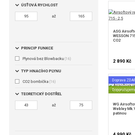
ÚSŤOVÁ RYCHLOST
až
ASG Airsoft
WESSON 715 
CO2
PRINCIP FUNKCE
Plynová bez Blowbacku
(16)
2 890 Kč
TYP HNACÍHO PLYNU
Doprava ZD
CO2 bombička
(16)
Doporučujem
TEORETICKÝ DOSTŘEL
WG Airsofto
až
Webley Mk.V
patinou
4 990 Kč