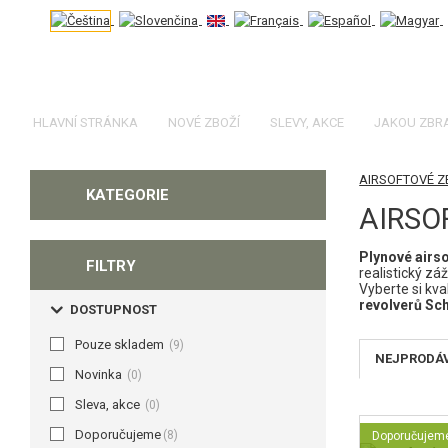
HLAVNÍ STRÁNKA
NOVÉ ZBOŽÍ
SLEVY, AKCE
JAKOU ZBR
AIRSOFTOVÉ 
KATEGORIE
AIRSO
Plynové airso
FILTRY
realistický zá
Vyberte si kva
revolverů Sch
DOSTUPNOST
Pouze skladem
(9)
NEJPRODÁ
Novinka
(0)
Sleva, akce
(0)
Doporučujeme
(8)
Doporučujem