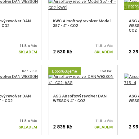
Dopor
ový revolver DAN
KWC Airsoftový revolver Model
ASG A
- CO2
357 - 4” - CO2
WESSO
CO2
11.8. u Vás
11.8. u Vás
2 530 Kč
3 39
SKLADEM
SKLADEM
Kód 7953
Doporučujeme
Kód 841
ový revolver DAN
ASG Airsoftový revolver DAN
ASG A
" - CO2
WESSON 4” - CO2
WESSO
11.8. u Vás
11.8. u Vás
2 835 Kč
2 99
SKLADEM
SKLADEM