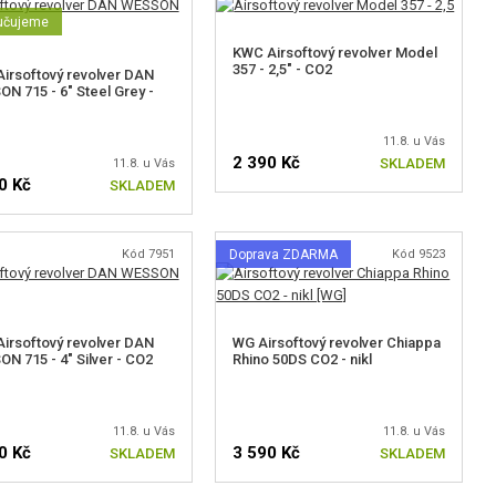
učujeme
KWC Airsoftový revolver Model
357 - 2,5" - CO2
irsoftový revolver DAN
N 715 - 6" Steel Grey -
11.8. u Vás
2 390 Kč
SKLADEM
11.8. u Vás
0 Kč
SKLADEM
Kód 7951
Doprava ZDARMA
Kód 9523
irsoftový revolver DAN
WG Airsoftový revolver Chiappa
N 715 - 4" Silver - CO2
Rhino 50DS CO2 - nikl
11.8. u Vás
11.8. u Vás
0 Kč
3 590 Kč
SKLADEM
SKLADEM