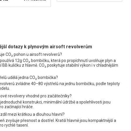
HLÍDAT DOSTUPNOST
LÍDAT DOSTUPNOST
ější dotazy k plynovým airsoft revolverům
je CO₂ pohon u airsoft revolverů?
používá 12g CO₂ bombičku, která po propíchnutí uvolňuje plyn a
čí BB kuličku z hlavně. CO₂ poskytuje stabilní výkon i v chladnějším
třelů udělá jedna CO₂ bombička?
evolverů zvládne 40–80 výstřelů na jednu bombičku, podle teploty
odelu.
nové revolvery vhodné pro začátečníky?
 jednoduché konstrukci, minimální údržbě a spolehlivosti jsou
pro začínající hráče.
ozdíl mezi krátkou a dlouhou hlavní?
veň zvyšuje přesnost a dostřel. Kratší hlavně jsou kompaktnější a
o rychlé tasení.