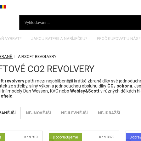
AŇ VYBRAT?
JAKOU BATERII A NABÍJEČKU?
PROČ KUPOVAT U NÁS?
|
ZBRANĚ
AIRSOFT REVOLVERY
FTOVÉ CO2 REVOLVERY
ft revolvery
patří mezi nejoblíbenější krátké zbraně díky své jednoduché
žitek ze střelby, silný výkon a jednoduchou obsluhu díky
CO₂ pohonu
. Js
litní modely
Dan Wesson
,
KVC
nebo
Webley&Scott
v různých délkách h
ofield
.
VANĚJŠÍ
NEJNOVĚJŠÍ
NEJLEVNĚJŠÍ
NEJDRAŽŠÍ
e
Kód 910
Doporučujeme
Kód 3329
Dopra