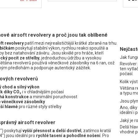
HLÍDAT DOSTUPNOST
H
T DOSTUPNOST
nové airsoft revolvery a proč jsou tak oblíbené
ft revolvery
patří mezi nejrealističtější krátké zbraně na trhu.
bičkám
poskytují stabilní výkon, rychlou reakci spouště a
Nejčast
by bez natahování závěru. Jsou skvělé pro hráče, kteří
Jak fungu
ický pocit ze střelby
, jednoduchou údržbu a vysokou
Většina revolverů používá věnečkové zásobníky na 6 ran, což
Revolver 
ným předlohám a podporuje autentický zážitek.
ten vytla
počasí.
nových revolverů
Kolik výs
ý chod a silný výkon
Většina r
lak díky CO₂
i v chladnějším počasí
a typu m
há konstrukce
a minimální poruchovost
Jsou ply
é věnečkové zásobníky
tší hlavně
pro různé styly střelby
Ano, díky
ideální i 
Jaký je r
správný airsoft revolver
Delší hla
6") poskytují
vyšší přesnost a delší dostřel
, zatímco kratší
vhodné pr
") jsou ideální pro
rychlé tasení a pohodlné nošení
. Pro