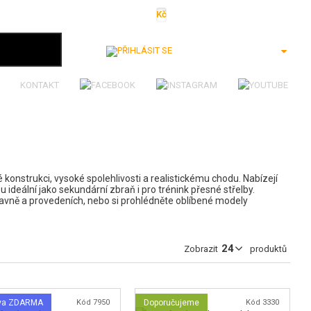
Kč
€
$
Ft
lei
Přihlásit se
KONTAKT
 konstrukci, vysoké spolehlivosti a realistickému chodu. Nabízejí
ou ideální jako sekundární zbraň i pro trénink přesné střelby.
lavně a provedeních, nebo si prohlédněte oblíbené modely
Zobrazit
produktů
va ZDARMA
Kód 7950
Doporučujeme
Kód 3330