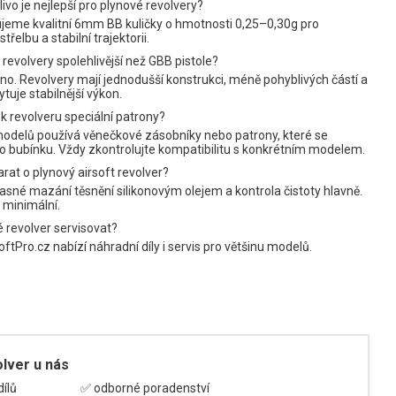
livo je nejlepší pro plynové revolvery?
jeme kvalitní 6mm BB kuličky o hmotnosti 0,25–0,30g pro
střelbu a stabilní trajektorii.
revolvery spolehlivější než GBB pistole?
o. Revolvery mají jednodušší konstrukci, méně pohyblivých částí a
tuje stabilnější výkon.
 k revolveru speciální patrony?
modelů používá věnečkové zásobníky nebo patrony, které se
do bubínku. Vždy zkontrolujte kompatibilitu s konkrétním modelem.
arat o plynový airsoft revolver?
asné mazání těsnění silikonovým olejem a kontrola čistoty hlavně.
 minimální.
 revolver servisovat?
oftPro.cz nabízí náhradní díly i servis pro většinu modelů.
olver u nás
ílů
✅ odborné poradenství