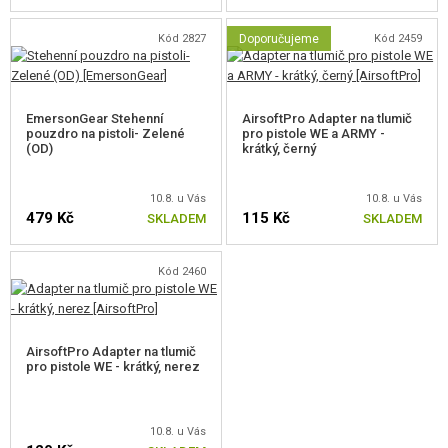
Kód 2827
Doporučujeme
Kód 2459
EmersonGear Stehenní
AirsoftPro Adapter na tlumič
pouzdro na pistoli- Zelené
pro pistole WE a ARMY -
(OD)
krátký, černý
10.8. u Vás
10.8. u Vás
479 Kč
115 Kč
SKLADEM
SKLADEM
Kód 2460
AirsoftPro Adapter na tlumič
pro pistole WE - krátký, nerez
10.8. u Vás