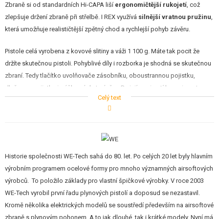
Zbraně si od standardních Hi-CAPA liší
ergonomičtější rukojetí
, což
zlepšuje držení zbraně při střelbě. I REX využívá
silnější vratnou pružinu
,
která umožňuje realističtější zpětný chod a rychlejší pohyb závěru.
Pistole celá vyrobena z kovové slitiny a váži 1 100 g. Máte tak pocit že
držíte skutečnou pistoli. Pohyblivé díly i rozborka je shodná se skutečnou
zbraní. Tedy tlačítko uvolňovače zásobníku, oboustrannou pojistku,
dlaňovou pojistku i páčka záchyt závěru. Po jejím vyjmutí lze sejmout
Celý text
závěr a zbraň vyčistit. Závěr je nutné sejmout také pro seřízení Hop-Up
systému - otáčením drobného ozubeného kolečka na komoře.
Zadní hledí je výškově a stranově seřizovatelné. Spoušť je kovová
odlehčená.
Historie společnosti WE-Tech sahá do 80. let. Po celých 20 let byly hlavním
Silný dvouřadý zásobník má kapacitu 28 kuliček. Jedná se o plynovou
výrobním programem ocelové formy pro mnoho významných airsoftových
verzi, kdy se do zbraně plní stlačený plyn Green Gas. Na jedno naplnění je
výrobců. To položilo základy pro vlastní špičkové výrobky. V roce 2003
teoreticky možné vystřílet celý zásobník kuliček. Při střelbě se závěr
WE-Tech vyrobil první řadu plynových pistolí a doposud se nezastavil.
prudce s kovovým klapnutím pohne dozadu a imituje tak reálný pohyb
Kromě několika elektrických modelů se soustředí především na airsoftové
závěru ostré zbraně. Po dostřílení všech ran zůstává závěr zachycen v
zbraně s plynovým pohonem. A to jak dlouhé, tak i krátké modely. Nyní má