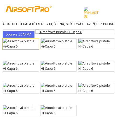
Á PISTOLE HI-CAPA 6" IREX - GBB, ČERNÁ, STŘÍBRNÁ HLAVEŇ, BEZ POPISU
KATEGORIE
Doprava ZDARMA
AIRSOFTOVÉ ZBRANĚ
VZDUCHOVÉ ZBRANĚ, PRAKY
GRANÁTOMETY, GRANÁTY
KULIČKY, PLYN
AKUMULÁTORY, NABÍJEČKY
ZÁSOBNÍKY, PLNIČKY
BRÝLE, MASKY