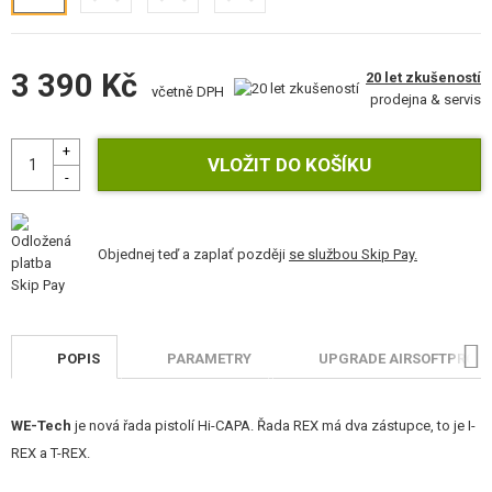
STAVEBNICE, MODELY
REKLAMNÍ PŘEDMĚTY
3 390 Kč
20 let zkušeností
včetně DPH
prodejna & servis
POŠKOZENÉ, POUŽITÉ ZBOŽÍ
NOVINKY
SLEVY, AKCE
Objednej teď a zaplať později
se službou Skip Pay.
KONTAKT
POPIS
PARAMETRY
UPGRADE AIRSOFTPRO
WE-Tech
je nová řada pistolí Hi-CAPA. Řada REX má dva zástupce, to je I-
REX a T-REX.