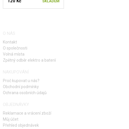
120 Kč
SKLADEM
O NÁS
Kontakt
O společnosti
Volná místa
Zpětný odběr elektro a baterií
NAKUPOVÁNÍ
Proč kupovat u nás?
Obchodní podmínky
Ochrana osobních údajů
OBJEDNÁVKY
Reklamace a vrácení zboží
Můj účet
Přehled objednávek