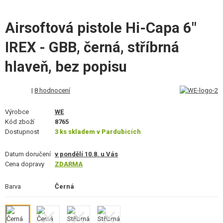
VÝSTROJ, UNIFORMY, POUZDRA
Airsoftová pistole Hi-Capa 6"
MASKOVÁNÍ, BARVY, PÁSKY
IREX - GBB, černá, stříbrná
VYSÍLAČKY, HEADSETY, KAMERY
hlaveň, bez popisu
DOPLŇKY KE ZBRANÍM, POPRUHY
|
8 hodnocení
NÁHRADNÍ DÍLY, UPGRADE
Výrobce
WE
SERVIS A ÚDRŽBA ZBRANÍ
Kód zboží
8765
Dostupnost
3 ks skladem v Pardubicích
SEBEOBRANA, VÝCVIK, NOŽE
Datum doručení
v pondělí 10.8. u Vás
TERČE, STŘELNICE
Cena dopravy
ZDARMA
OUTDOOR A BUSHCRAFT
Barva
Černá
JÍDLO