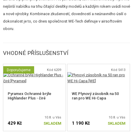
zadní poloze. Replika je schopna pracovat i na zásobníky na CO2
nejširší nabídku na trhu čítající desítky modelů a každým rokem uvádí nové
bombičky, které jsou nabízeny v kategorii zásobníky, nebo v příslušenství
a nové výrobky. Kombinace zkušeností, dovedností a neúnavného úsilí o
níže.
dokonalost je to, co dnes společnost WE-Tech definuje v airsoftovém
oboru.
Hlaveň je opatřena na svém ústí krátkým závitem M11. V příslušenství níže
nalezete vhodný adapter s jehož pomocí můžete na zbraň připevnit
jakýkoliv tlumič.
VHODNÉ PŘÍSLUŠENSTVÍ
Tyto plynové zbraně se svou konstrukcí velmi podobají reálným a kromě
rozborky se také musí čistit a mazat.
Doporučujeme
Kód 6209
Kód 5413
CNC
odlehčený závěr a rám
Přední a zadní
světlovodná mířidla
Pyramex Ochranné brýle
WE Plynový zásobník na 50
Zadní mířidlo nastavitelné
Highlander Plus - čiré
ran pro WE Hi-Capa
Spodní
RIS
lišta pro svítilnu či laser
Blowback
Pojistka dlaně
10.8. u Vás
10.8. u Vás
Oboustranná pojistka závěru
429 Kč
1 190 Kč
SKLADEM
SKLADEM
Ergonomická rukojeť s protiskluzovým povrchem
Drážkovaný závěr pro jistější manipulaci