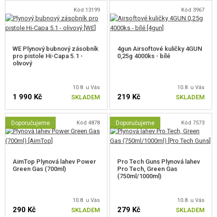
Zvětšená patka rukojeti
Kód 13199
Kód 3967
Závit na tlumič M11 pravý, vnitřní
Realistická rozborka
WE Plynový bubnový zásobník
4gun Airsoftové kuličky 4GUN
pro pistole Hi-Capa 5.1 -
0,25g 4000ks - bílé
olivový
10.8. u Vás
10.8. u Vás
1 990 Kč
219 Kč
SKLADEM
SKLADEM
Doporučujeme
Kód 4878
Doporučujeme
Kód 7573
AimTop Plynová lahev Power
Pro Tech Guns Plynová lahev
Green Gas (700ml)
Pro Tech, Green Gas
(750ml/1000ml)
10.8. u Vás
10.8. u Vás
290 Kč
279 Kč
SKLADEM
SKLADEM