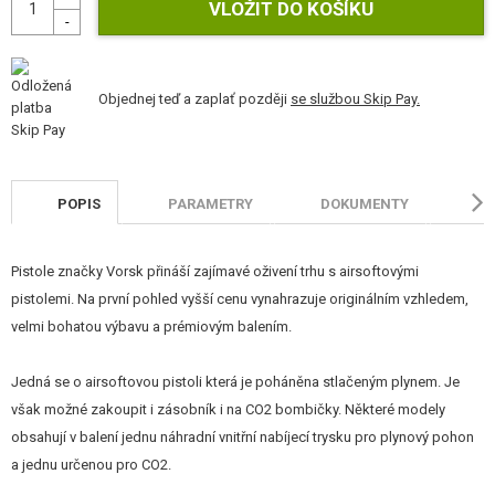
STAVEBNICE, MODELY
REKLAMNÍ PŘEDMĚTY
Objednej teď a zaplať později
se službou Skip Pay.
POŠKOZENÉ, POUŽITÉ ZBOŽÍ
NOVINKY
POPIS
PARAMETRY
DOKUMENTY
H
SLEVY, AKCE
Pistole značky Vorsk přináší zajímavé oživení trhu s airsoftovými
KONTAKT
pistolemi. Na první pohled vyšší cenu vynahrazuje originálním vzhledem,
velmi bohatou výbavu a prémiovým balením.
Jedná se o airsoftovou pistoli která je poháněna stlačeným plynem. Je
však možné zakoupit i zásobník i na CO2 bombičky. Některé modely
obsahují v balení jednu náhradní vnitřní nabíjecí trysku pro plynový pohon
a jednu určenou pro CO2.