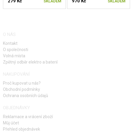
279 Kč
970 Kč
SKLADEM
SKLADEM
O NÁS
Kontakt
O společnosti
Volná místa
Zpětný odběr elektro a baterií
NAKUPOVÁNÍ
Proč kupovat u nás?
Obchodní podmínky
Ochrana osobních údajů
OBJEDNÁVKY
Reklamace a vrácení zboží
Můj účet
Přehled objednávek