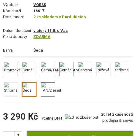
VÝSTROJ, UNIFORMY, POUZDRA
Výrobce
VORSK
Kód zboží
16617
Dostupnost
MASKOVÁNÍ, BARVY, PÁSKY
2 ks skladem v Pardubicích
Datum doručení
VYSÍLAČKY, HEADSETY, KAMERY
v úterý 11.8. u Vás
Cena dopravy
ZDARMA
DOPLŇKY KE ZBRANÍM, POPRUHY
Barva
Šedá
NÁHRADNÍ DÍLY, UPGRADE
SERVIS A ÚDRŽBA ZBRANÍ
SEBEOBRANA, VÝCVIK, NOŽE
TERČE, STŘELNICE
OUTDOOR A BUSHCRAFT
3 290 Kč
20 let zkušeností
včetně DPH
prodejna & servis
JÍDLO