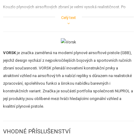
Kouzlo plynových airsoftových zbraní je velmi vysoká realističnost. Po
vložení zásobníku je nutné natáhnout závěr pistole dozadu, což je
Celý text
provázeno typickým kovovým klapnutím. Při každém výstřelu dochází k
prudkému pohybu závěru dozadu. Po dostřílení zásobníku zůstává závěr v
zadní poloze. Zbraň rovněž umožňuje poměrně realistickou rozborku.
Styčné plochy pohyblivých dílů je vhodné udržovat bez nečistot a
namazané silikonovou vazelínou nebo silikonovým olejem.
VORSK
je značka zaměřená na moderní plynové airsoftové pistole (GBB),
jejichž design vychází z nejpokročilejších bojových a sportovních ručních
Nejvýraznější rysy pistole jsou:
zbraní současnosti. VORSK přenáší inovativní konstrukční prvky a
atraktivní vzhled na airsoftový trh a nabízí repliky s důrazem na realistické
Originální kovový CNC obráběný závěr.
zpracování, spolehlivou funkci a širokou nabídku barevných i
Texturovaná rukojeť pro optimální přilnavost.
konstrukčních variant. Značka je součástí portfolia společnosti NUPROL a
Vnější rýhovaná hlaveň.
její produkty jsou oblíbené mezi hráči hledajícími originální vzhled a
Oboustranná páčka pojistky.
Světlovodná mířidla.
kvalitní plynové pistole.
Nastavitelné celokovové hledí.
Vnitřní hlaveň: o6,03mm.
Zesílená tryska.
Prodloužené zvětšené hrdlo zásobníku.
VHODNÉ PŘÍSLUŠENSTVÍ
Jedinečné sériové číslo vyryté na rámu zbraně.