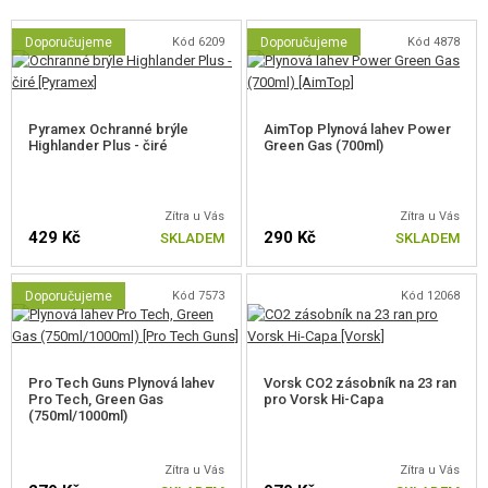
Adaptér na tlumič včetně krytky. Závit 14 mm levotočivý.
Doporučujeme
Kód 6209
Doporučujeme
Kód 4878
Pyramex Ochranné brýle
AimTop Plynová lahev Power
Highlander Plus - čiré
Green Gas (700ml)
Zítra u Vás
Zítra u Vás
429 Kč
290 Kč
SKLADEM
SKLADEM
Doporučujeme
Kód 7573
Kód 12068
Pro Tech Guns Plynová lahev
Vorsk CO2 zásobník na 23 ran
Pro Tech, Green Gas
pro Vorsk Hi-Capa
(750ml/1000ml)
Zítra u Vás
Zítra u Vás