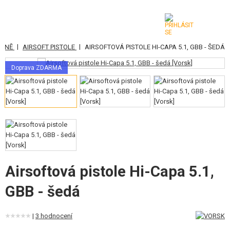
|
|
RANĚ
AIRSOFT PISTOLE
AIRSOFTOVÁ PISTOLE HI-CAPA 5.1, GBB - ŠEDÁ
KATEGORIE
Doprava ZDARMA
AIRSOFTOVÉ ZBRANĚ
VZDUCHOVÉ ZBRANĚ, PRAKY
GRANÁTOMETY, GRANÁTY
KULIČKY, PLYN
AKUMULÁTORY, NABÍJEČKY
Airsoftová pistole Hi-Capa 5.1,
GBB - šedá
ZÁSOBNÍKY, PLNIČKY
BRÝLE, MASKY
|
3 hodnocení