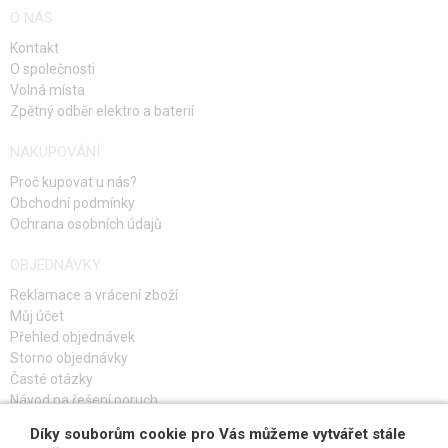
O NÁS
Kontakt
O společnosti
Volná místa
Zpětný odběr elektro a baterií
NAKUPOVÁNÍ
Proč kupovat u nás?
Obchodní podmínky
Ochrana osobních údajů
OBJEDNÁVKY
Reklamace a vrácení zboží
Můj účet
Přehled objednávek
Storno objednávky
Časté otázky
Návod na řešení poruch
Díky souborům cookie pro Vás můžeme vytvářet stále
PŘIHLAŠ SE K ODBĚRU