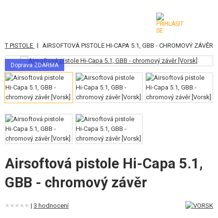
|
OFT PISTOLE
AIRSOFTOVÁ PISTOLE HI-CAPA 5.1, GBB - CHROMOVÝ ZÁVĚR
KATEGORIE
Doprava ZDARMA
AIRSOFTOVÉ ZBRANĚ
VZDUCHOVÉ ZBRANĚ, PRAKY
GRANÁTOMETY, GRANÁTY
KULIČKY, PLYN
AKUMULÁTORY, NABÍJEČKY
Airsoftová pistole Hi-Capa 5.1,
GBB - chromový závěr
ZÁSOBNÍKY, PLNIČKY
BRÝLE, MASKY
|
3 hodnocení