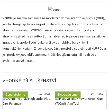
zadní poloze. Zbraň rovněž umožňuje poměrně realistickou rozborku.
Styčné plochy pohyblivých dílů je vhodné udržovat bez nečistot a
namazané silikonovou vazelínou nebo silikonovým olejem.
VORSK
je značka zaměřená na moderní plynové airsoftové pistole (GBB),
jejichž design vychází z nejpokročilejších bojových a sportovních ručních
Nejvýraznější rysy pistole jsou:
zbraní současnosti. VORSK přenáší inovativní konstrukční prvky a
atraktivní vzhled na airsoftový trh a nabízí repliky s důrazem na realistické
Originální kovový CNC obráběný závěr.
zpracování, spolehlivou funkci a širokou nabídku barevných i
Texturovaná rukojeť pro optimální přilnavost.
konstrukčních variant. Značka je součástí portfolia společnosti NUPROL a
Vnější rýhovaná hlaveň.
její produkty jsou oblíbené mezi hráči hledajícími originální vzhled a
Oboustranná páčka pojistky.
Světlovodná mířidla.
kvalitní plynové pistole.
Nastavitelné celokovové hledí.
Vnitřní hlaveň: o6,03mm.
Zesílená tryska.
Prodloužené zvětšené hrdlo zásobníku.
VHODNÉ PŘÍSLUŠENSTVÍ
Jedinečné sériové číslo vyryté na rámu zbraně.
Adaptér na tlumič včetně krytky. Závit 14 mm levotočivý.
Doporučujeme
Kód 6209
Doporučujeme
Kód 4878