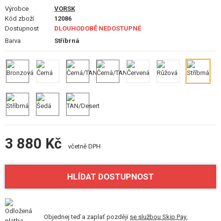
VÝSTROJ, UNIFORMY, POUZDRA
Výrobce
VORSK
Kód zboží
12086
MASKOVÁNÍ, BARVY, PÁSKY
Dostupnost
DLOUHODOBĚ NEDOSTUPNÉ
Barva
Stříbrná
VYSÍLAČKY, HEADSETY, KAMERY
DOPLŇKY KE ZBRANÍM, POPRUHY
NÁHRADNÍ DÍLY, UPGRADE
SERVIS A ÚDRŽBA ZBRANÍ
SEBEOBRANA, VÝCVIK, NOŽE
3 880 Kč
včetně DPH
TERČE, STŘELNICE
HLÍDAT DOSTUPNOST
OUTDOOR A BUSHCRAFT
JÍDLO
Objednej teď a zaplať později
se službou Skip Pay.