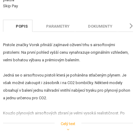
STAVEBNICE, MODELY
REKLAMNÍ PŘEDMĚTY
POPIS
PARAMETRY
DOKUMENTY
H
POŠKOZENÉ, POUŽITÉ ZBOŽÍ
Pistole značky Vorsk přináší zajímavé oživení trhu s airsoftovými
NOVINKY
pistolemi. Na první pohled vyšší cenu vynahrazuje originálním vzhledem,
velmi bohatou výbavu a prémiovým balením.
SLEVY, AKCE
Jedná se o airsoftovou pistoli která je poháněna stlačeným plynem. Je
KONTAKT
však možné zakoupit i zásobník i na CO2 bombičky. Některé modely
obsahují v balení jednu náhradní vnitřní nabíjecí trysku pro plynový pohon
a jednu určenou pro CO2.
Kouzlo plynových airsoftových zbraní je velmi vysoká realističnost. Po
vložení zásobníku je nutné natáhnout závěr pistole dozadu, což je
Celý text
provázeno typickým kovovým klapnutím. Při každém výstřelu dochází k
prudkému pohybu závěru dozadu. Po dostřílení zásobníku zůstává závěr v