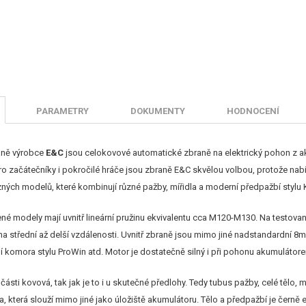
PARAMETRY
DOKUMENTY
HODNOCENÍ
aně výrobce
E&C
jsou celokovové automatické zbraně na elektrický pohon z aku
ro začátečníky i pokročilé hráče jsou zbraně E&C skvělou volbou, protože nab
ůzných modelů, které kombinují různé pažby, mířidla a moderní předpažbí st
é modely mají uvnitř lineární pružinu ekvivalentu cca M120-M130. Na testovan
 na střední až delší vzdálenosti. Uvnitř zbraně jsou mimo jiné nadstandardní 8
í komora stylu ProWin atd. Motor je dostatečně silný i při pohonu akumulátore
í části kovová, tak jak je to i u skutečné předlohy. Tedy tubus pažby, celé tělo
, která slouží mimo jiné jako úložiště akumulátoru. Tělo a předpažbí je černě 