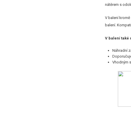
nátěrem s odoln
V balení kromě 
balení. Kompati
V balení také
Náhradní z
Doporučuje
Vhodným st