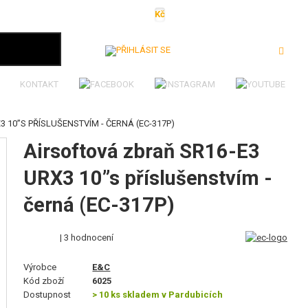
Kč
€
$
Ft
lei
Přihlásit se
KONTAKT
 10”S PŘÍSLUŠENSTVÍM - ČERNÁ (EC-317P)
Airsoftová zbraň SR16-E3
URX3 10”s příslušenstvím -
černá (EC-317P)
| 3 hodnocení
Výrobce
E&C
Kód zboží
6025
Dostupnost
> 10 ks skladem v Pardubicích