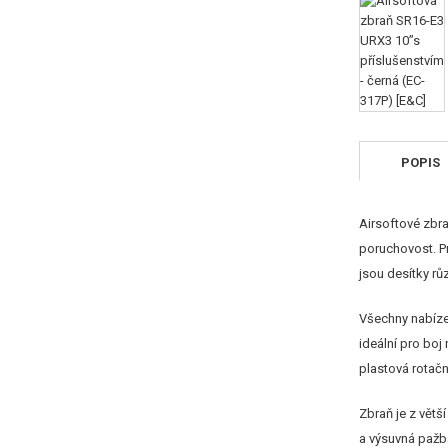
POPIS
Airsoftové zbr
poruchovost. P
jsou desítky r
Všechny nabízen
ideální pro boj
plastová rotačn
Zbraň je z větš
a výsuvná pažba