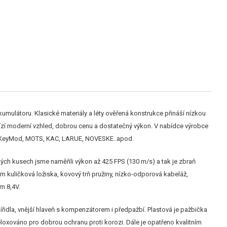
mulátoru. Klasické materiály a léty ověřená konstrukce přináší nízkou
ízí moderní vzhled, dobrou cenu a dostatečný výkon. V nabídce výrobce
ylu KeyMod, MOTS, KAC, LARUE, NOVESKE..apod.
ých kusech jsme naměřili výkon až 425 FPS (130 m/s) a tak je zbraň
mm kuličková ložiska, kovový trň pružiny, nízko-odporová kabeláž,
m 8,4V.
, mířidla, vnější hlaveň s kompenzátorem i předpažbí. Plastová je pažbička
eloxováno pro dobrou ochranu proti korozi. Dále je opatřeno kvalitním