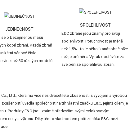
SPOLEHLIVOST
JEDINEČNOST
E&C zbraně jsou známy pro svoji
 se o bezejmenou masu
spolehlivost. Poruchovost je méně
ých kopií zbraní. Každá zbraň
než 1,5% - to je několikanásobně níže
nikátní sériové číslo.
než je průměr a Vy tak dostáváte za
e více než 30 různých modelů.
své peníze spolehlivou zbraň.
o., Ltd., která má více než dvacetileté zkušenosti s vývojem a výrobou
zkušeností uvedla společnost na trh vlastní značku E&C, jejímž cílem je
cenu. Produkty E&C jsou známé především svými celokovovými
rem ceny a výkonu. Díky těmto vlastnostem patří značka E&C mezi
ráče.