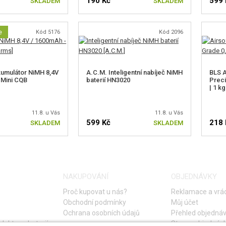
190 Kč
599 
SKLADEM
SKLADEM
e
Kód 5176
Kód 2096
umulátor NiMH 8,4V
A.C.M. Inteligentní nabíječ NiMH
BLS A
 Mini CQB
baterií HN3020
Preci
| 1 kg
11.8. u Vás
11.8. u Vás
599 Kč
218 
SKLADEM
SKLADEM
NAKUPOVÁNÍ
OBJEDNÁVKY
Proč kupovat u nás?
Reklamace a vrác
Obchodní podmínky
Můj účet
Ochrana osobních údajů
Přehled objedná
lektro a baterií
Storno objednáv