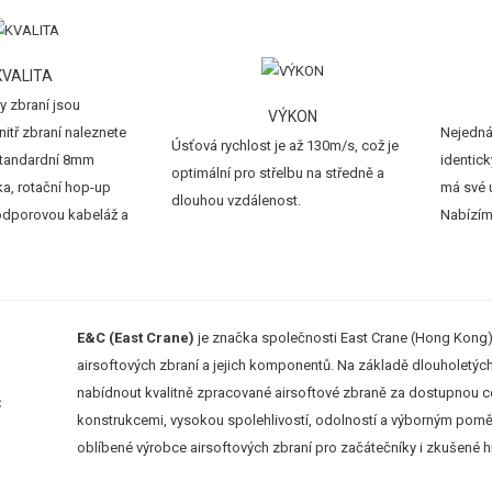
KVALITA
 zbraní jsou
VÝKON
itř zbraní naleznete
Nejedná
Úsťová rychlost je až 130m/s, což je
standardní 8mm
identick
optimální pro střelbu na středně a
ka, rotační hop-up
má své u
dlouhou vzdálenost.
odporovou kabeláž a
Nabízím
E&C (East Crane)
je značka společnosti East Crane (Hong Kong) C
airsoftových zbraní a jejich komponentů. Na základě dlouholetých 
nabídnout kvalitně zpracované airsoftové zbraně za dostupnou 
konstrukcemi, vysokou spolehlivostí, odolností a výborným pomě
oblíbené výrobce airsoftových zbraní pro začátečníky i zkušené h