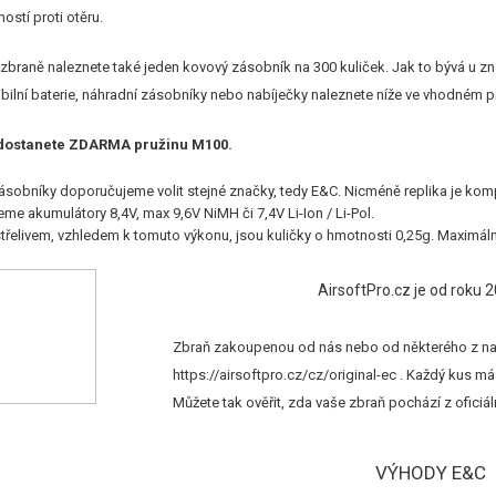
ostí proti otěru.
zbraně naleznete také jeden kovový zásobník na 300 kuliček. Jak to bývá u z
bilní baterie, náhradní zásobníky nebo nabíječky naleznete níže ve vhodném př
 dostanete ZDARMA pružinu M100.
ásobníky doporučujeme volit stejné značky, tedy E&C. Nicméně replika je kom
me akumulátory 8,4V, max 9,6V NiMH či 7,4V Li-Ion / Li-Pol.
řelivem, vzhledem k tomuto výkonu, jsou kuličky o hmotnosti 0,25g. Maximáln
AirsoftPro.cz je od roku
Zbraň zakoupenou od nás nebo od některého z naš
https://airsoftpro.cz/cz/original-ec
. Každý kus má 
Můžete tak ověřit, zda vaše zbraň pochází z oficiáln
VÝHODY E&C