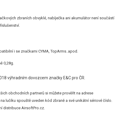
načkových zbraních obvyklé, nabíječka ani akumulátor není součástí
íslušenství.
patibilní i se značkami CYMA, TopArms..apod.
ě 0,28g.
 2018 výhradním dovozcem značky E&C pro ČR.
ich obchodních partnerů si můžete prověřit na adrese
na lučíku spouště uveden kód zbraně a své unikátní sériové číslo.
í distribuce AirsoftPro.cz.