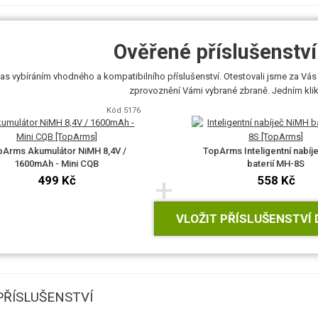
Ověřené příslušenství 
as vybíráním vhodného a kompatibilního příslušenství. Otestovali jsme za Vás 
zprovoznění Vámi vybrané zbraně. Jedním klikn
Kód 5176
pArms Akumulátor NiMH 8,4V /
TopArms Inteligentní nabíj
1600mAh - Mini CQB
baterií MH-8S
+
499 Kč
558 Kč
VLOŽIT PŘÍSLUŠENSTVÍ 
ŘÍSLUŠENSTVÍ