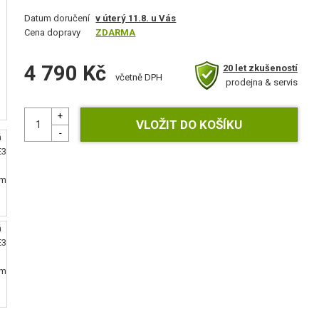
Datum doručení
v úterý 11.8. u Vás
Cena dopravy
ZDARMA
4 790 Kč
20 let zkušeností
včetně DPH
prodejna & servis