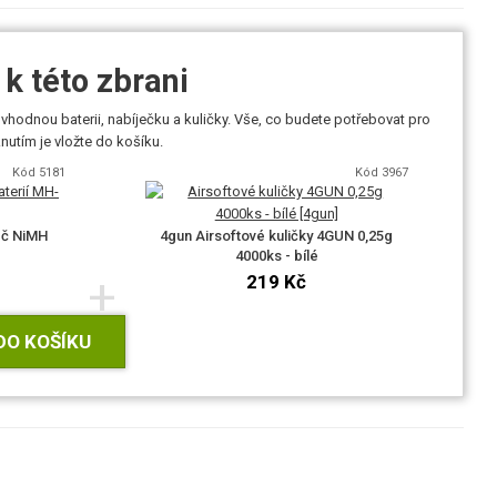
k této zbrani
vhodnou baterii, nabíječku a kuličky. Vše, co budete potřebovat pro
utím je vložte do košíku.
Kód 5181
Kód 3967
eč NiMH
4gun Airsoftové kuličky 4GUN 0,25g
4000ks - bílé
+
219 Kč
DO KOŠÍKU