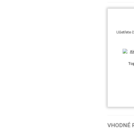
Ušetřete č
To
VHODNÉ P