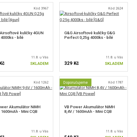
Kód 3967
Kód 2624
Airsoftové kuličky 4GUN
G&G Airsoftové kuličky G&G
 4000ks - bílé
Perfect 0,25g 4000ks - bílé
11.8. u Vás
11.8. u Vás
Kč
329 Kč
SKLADEM
SKLADEM
Kód 1262
Doporučujeme
Kód 1787
ower Akumulátor NiMH
VB Power Akumulátor NiMH
/ 1600mAh - Mini CQB
8,4V / 1600mAh - Mini CQB
11.8. u Vás
11.8. u Vás