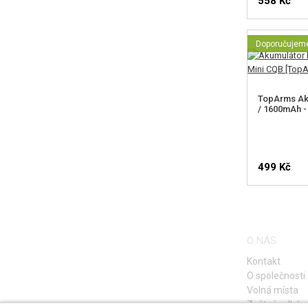
558 Kč
Doporučujem
TopArms Ak
/ 1600mAh -
499 Kč
O NÁS
Kontakt
O společnosti
Volná místa
Zpětný odběr e