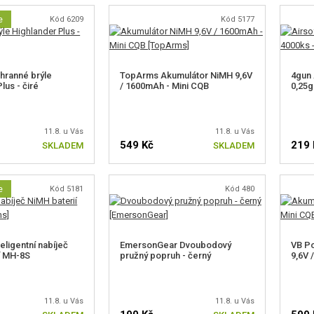
e
Kód 6209
Kód 5177
hranné brýle
TopArms Akumulátor NiMH 9,6V
4gun 
lus - čiré
/ 1600mAh - Mini CQB
0,25g
11.8. u Vás
11.8. u Vás
549 Kč
219 
SKLADEM
SKLADEM
e
Kód 5181
Kód 480
eligentní nabíječ
EmersonGear Dvoubodový
VB P
í MH-8S
pružný popruh - černý
9,6V 
11.8. u Vás
11.8. u Vás