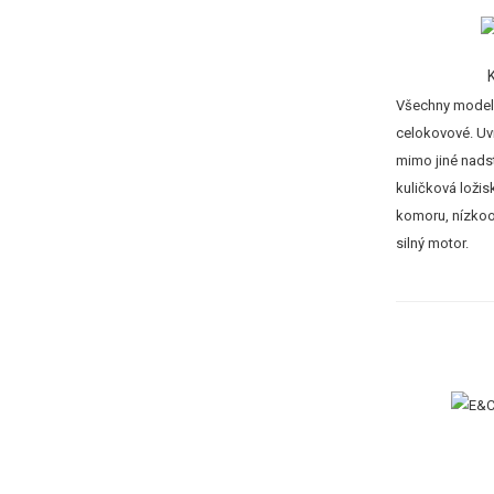
Všechny modely
celokovové. Uvn
mimo jiné nad
kuličková ložis
komoru, nízko
silný motor.