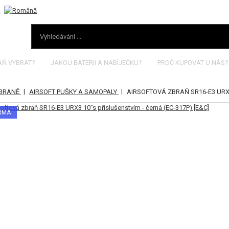
AŇ VYBRAT?
JAKOU BATERII A NABÍJEČKU?
PROČ KUPOVAT U NÁS?
|
|
ZBRANĚ
AIRSOFT PUŠKY A SAMOPALY
AIRSOFTOVÁ ZBRAŇ SR16-E3 URX3
ARMA