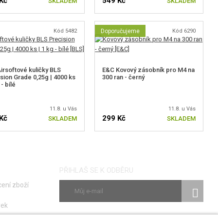
Kč
549 Kč
SKLADEM
SKLADEM
Kód 5482
Doporučujeme
Kód 6290
irsoftové kuličky BLS
E&C Kovový zásobník pro M4 na
sion Grade 0,25g | 4000 ks
300 ran - černý
 - bílé
11.8. u Vás
11.8. u Vás
Kč
299 Kč
SKLADEM
SKLADEM
PŘIHLAŠ SE K ODBĚRU
ení zboží
vek
ky