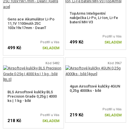
UPGRADE DÍLY
TopArms Inteligentní
nabíječka Li-Po, Li-Ion, Li-Fe
Gens ace Akumulátor Li-Po
baterií MH-V3
11,1V 1100mAh 25C
Ve zbraní jsou instalovány tyto vnitřní
upgrade díly
:
103x19x17mm - DeanT
Procesorová jednotka Kestrel V2 Basic s mikrospínačem a nízko-
Pozítří u Vás
499 Kč
SKLADEM
odporovou kabeláží
Pozítří u Vás
499 Kč
SKLADEM
Polymerová hlava pístu s kuličkovým ložiskem
Polymerový píst s celokovovým hřebenem
Nerezový QD trn pružiny s kuličkovým ložiskem
Kód 5482
Kód 3967
Kovový skelet mechaboxu s možností rychlé výměny pružiny
Zesílená převodová kola 18:1
8 mm kuličková ložiska
Rotační Hop-Up komora stylu ProWin
4gun Airsoftové kuličky 4GUN
DeanT konektor
0,25g 4000ks - bílé
BLS Airsoftové kuličky BLS
Precision Grade 0,25g | 4000
ks | 1 kg - bílé
Li-Po 11,1 V READY
Pozítří u Vás
219 Kč
SKLADEM
Pozítří u Vás
218 Kč
SKLADEM
Zbraň má na nízkoodporové kabeláži napájený konektor
Dean-T
a je