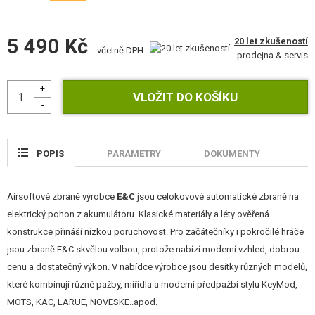
5 490 Kč
20 let zkušeností
včetně DPH
prodejna & servis
POPIS
PARAMETRY
DOKUMENTY
Airsoftové zbraně výrobce
E&C
jsou celokovové automatické zbraně na
elektrický pohon z akumulátoru. Klasické materiály a léty ověřená
konstrukce přináší nízkou poruchovost. Pro začátečníky i pokročilé hráče
jsou zbraně E&C skvělou volbou, protože nabízí moderní vzhled, dobrou
cenu a dostatečný výkon. V nabídce výrobce jsou desítky různých modelů,
které kombinují různé pažby, mířidla a moderní předpažbí stylu KeyMod,
MOTS, KAC, LARUE, NOVESKE..apod.