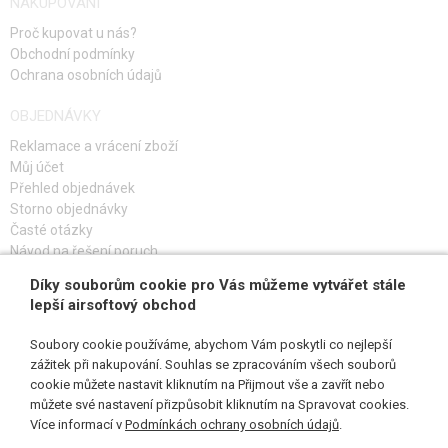
NAKUPOVÁNÍ
Proč kupovat u nás?
Obchodní podmínky
Ochrana osobních údajů
OBJEDNÁVKY
AirsoftPro.cz je od roku 2018 výhradním dovozcem značky E&C pro
Reklamace a vrácení zboží
ČR.
Můj účet
Přehled objednávek
Storno objednávky
Časté otázky
Tato verze je vybavena mechaboxem QD 1.0, který se od běžného liší QD
Návod na řešení poruch
trnem pružiny s ložiskem, upraveným mechaboxem s rychlovýměnou. Pro
Díky souborům cookie pro Vás můžeme vytvářet stále
PŘIHLAŠ SE K ODBĚRU
výměnu pružiny je nutné vyjmout mechabox z těla.
V balení naleznete
lepší airsoftový obchod
jen u nás jednu pružinu M100 zdarma
. Doporučujeme měnit pružiny
Soubory cookie používáme, abychom Vám poskytli co nejlepší
pouze za M120 a slabší. Nepromyšlená výměna za silnější by mohla vést k
zážitek při nakupování. Souhlas se zpracováním všech souborů
nadměrnému zatížení kol či pístu a jejich nezáručnímu poškození.
cookie můžete nastavit kliknutím na Přijmout vše a zavřít nebo
SLEDUJ NÁS
můžete své nastavení přizpůsobit kliknutím na Spravovat cookies.
Více informací v
Podmínkách ochrany osobních údajů
.