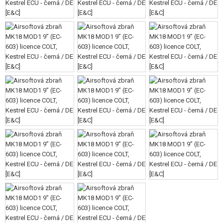
VÝSTROJ, UNIFORMY, POUZDRA
MASKOVÁNÍ, BARVY, PÁSKY
VYSÍLAČKY, HEADSETY, KAMERY
DOPLŇKY KE ZBRANÍM, POPRUHY
NÁHRADNÍ DÍLY, UPGRADE
SERVIS A ÚDRŽBA ZBRANÍ
SEBEOBRANA, VÝCVIK, NOŽE
TERČE, STŘELNICE
OUTDOOR A BUSHCRAFT
JÍDLO