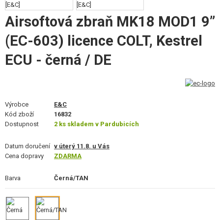
STAVEBNICE, MODELY
Airsoftová zbraň MK18 MOD1 9”
REKLAMNÍ PŘEDMĚTY
(EC-603) licence COLT, Kestrel
POŠKOZENÉ, POUŽITÉ ZBOŽÍ
ECU - černá / DE
NOVINKY
SLEVY, AKCE
Výrobce
E&C
Kód zboží
16832
Dostupnost
2 ks skladem v Pardubicích
KONTAKT
Datum doručení
v úterý 11.8. u Vás
Cena dopravy
ZDARMA
Barva
Černá/TAN