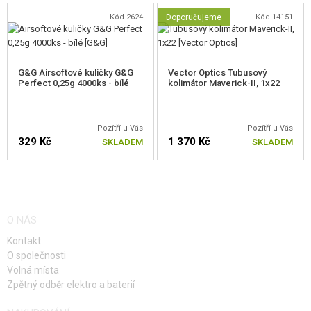
připravena pro použití
11,1 V Li-Po
akumulátorů. V balení také naleznete
Kód 2624
Doporučujeme
Kód 14151
redukci z Dean-T na Mini Tamiya konektor.
Jak bývá u značkových
zbraních obvyklé, nabíječka ani akumulátor nejsou součástí balení.
Kompatibilní akumulátory, nabíječky nebo náhradní zásobníky naleznete
G&G Airsoftové kuličky G&G
Vector Optics Tubusový
níže ve Vhodném příslušenství.
Perfect 0,25g 4000ks - bílé
kolimátor Maverick-II, 1x22
Pozítří u Vás
Pozítří u Vás
329 Kč
1 370 Kč
SKLADEM
SKLADEM
V balení také dostanete ZDARMA pružinu M100.
Náhradní zásobníky doporučujeme volit stejné značky, tedy E&C.
Nicméně replika je kompatibilní i se značkami CYMA, TopArms,
Specna Arms....apod.
O NÁS
Doporučujeme akumulátory 11,1V Li-Ion / Li-Pol či 7,4V Li-Ion / Li-Pol.
Kontakt
Vhodným střelivem, vzhledem k tomuto výkonu, jsou kuličky o
O společnosti
hmotnosti 0,25g. Maximálně 0,28g.
Volná místa
Zpětný odběr elektro a baterií