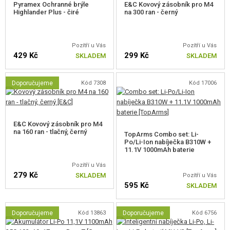
Pyramex Ochranné brýle
E&C Kovový zásobník pro M4
Highlander Plus - čiré
na 300 ran - černý
stála u zrodu legendárních zbraní.
Pozítří u Vás
Pozítří u Vás
429 Kč
299 Kč
SKLADEM
SKLADEM
PROCESOROVÁ JEDNOTKA KESTREL
Zbraň je vybavena programovatelnou
procesorovou jednotkou Kestrel
Doporučujeme
Kód 7308
Kód 17006
V2 Basic
, která chrání mechabox a akumulátor před poškozením
(nadměrné vybití nebo přepětí/zkratu), dále umožňuje nastavení
přednatažení pístu
v 5 úrovních a chování
přepínače střelby
(SEMI /
E&C Kovový zásobník pro M4
na 160 ran - tlačný, černý
Binary / FULL AUTO / 3 ranná dávka), má také funkci
aktivní brzdy
a
TopArms Combo set: Li-
Po/Li-Ion nabíječka B310W +
podporuje použití silných
bezuhlíkových nebo zátěžových motorů
.
11.1V 1000mAh baterie
Pozítří u Vás
Nastavení se jednoduše provádí pomocí přepínače střelby a spouště.
279 Kč
SKLADEM
Pozítří u Vás
595 Kč
SKLADEM
Doporučujeme
Kód 13863
Doporučujeme
Kód 6756