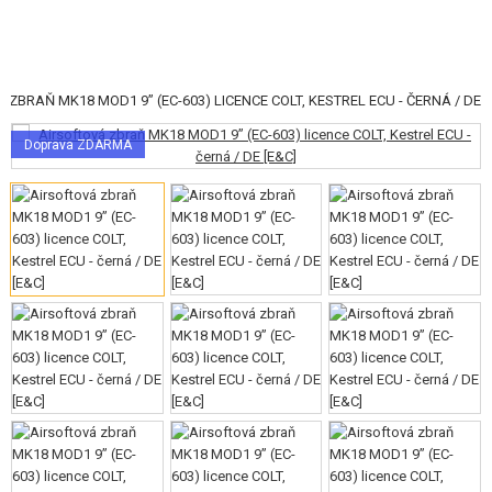
 ZBRAŇ MK18 MOD1 9” (EC-603) LICENCE COLT, KESTREL ECU - ČERNÁ / DE
KATEGORIE
Doprava ZDARMA
AIRSOFTOVÉ ZBRANĚ
VZDUCHOVÉ ZBRANĚ, PRAKY
GRANÁTOMETY, GRANÁTY
KULIČKY, PLYN
AKUMULÁTORY, NABÍJEČKY
ZÁSOBNÍKY, PLNIČKY
BRÝLE, MASKY