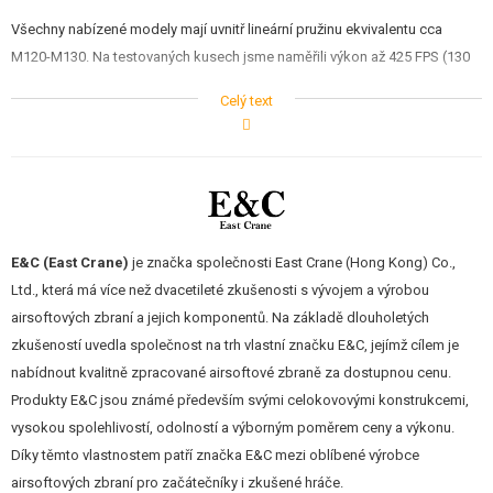
Všechny nabízené modely mají uvnitř lineární pružinu ekvivalentu cca
M120-M130. Na testovaných kusech jsme naměřili výkon až 425 FPS (130
m/s) a tak je zbraň ideální pro boj na střední až delší vzdálenosti. Uvnitř
Celý text
zbraně jsou mimo jiné nadstandardní 8mm kuličková ložiska, kovový trň
pružiny, nízko-odporová kabeláž, plastová rotační komora stylu ProWin
atd.
Zbraň je
celokovová
- kompletní tělo, mířidla, tubus pažby, vnější hlaveň,
tlumičem výšlehu i předpažbí. Na
předpažbí standardu RIS
snadno
E&C (East Crane)
je značka společnosti East Crane (Hong Kong) Co.,
umístíte příslušenství jako je svítilna, laser, grip atd. Na horní straně těla a
Ltd., která má více než dvacetileté zkušenosti s vývojem a výrobou
na části předpažbí je integrována RIS lišta pro instalaci mířidel, optiky
airsoftových zbraní a jejich komponentů. Na základě dlouholetých
nebo kolimátoru. Uchycení popruhu je řešeno pomocí ocelového oka
zkušeností uvedla společnost na trh vlastní značku E&C, jejímž cílem je
mezi tělem a tubusem pažby.
nabídnout kvalitně zpracované airsoftové zbraně za dostupnou cenu.
Produkty E&C jsou známé především svými celokovovými konstrukcemi,
Pažbička a výsuvná 5-ti polohová pažba, která slouží jako úložiště
vysokou spolehlivostí, odolností a výborným poměrem ceny a výkonu.
akumulátoru, jsou vyrobeny z kvalitního polymeru. Pažbička má zdrsnění
Díky těmto vlastnostem patří značka E&C mezi oblíbené výrobce
pro lepší a jistější úchop, patka pažby je gumová. Tělo a předpažbí je
airsoftových zbraní pro začátečníky i zkušené hráče.
černě eloxováno pro dobrou ochranu proti korozi a s odolností proti