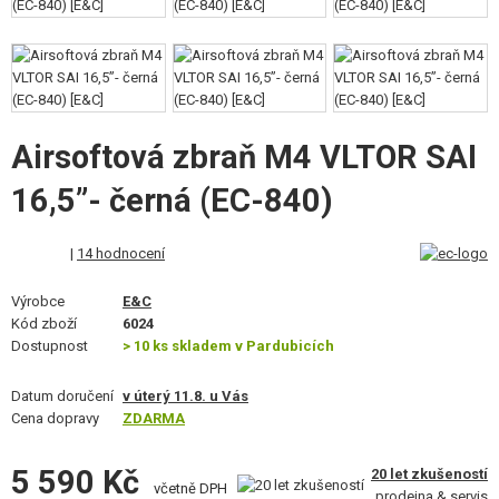
VÝSTROJ, UNIFORMY, POUZDRA
MASKOVÁNÍ, BARVY, PÁSKY
VYSÍLAČKY, HEADSETY, KAMERY
Airsoftová zbraň M4 VLTOR SAI
DOPLŇKY KE ZBRANÍM, POPRUHY
16,5”- černá (EC-840)
NÁHRADNÍ DÍLY, UPGRADE
|
14 hodnocení
SERVIS A ÚDRŽBA ZBRANÍ
Výrobce
E&C
SEBEOBRANA, VÝCVIK, NOŽE
Kód zboží
6024
Dostupnost
> 10 ks skladem v Pardubicích
TERČE, STŘELNICE
Datum doručení
v úterý 11.8. u Vás
OUTDOOR A BUSHCRAFT
Cena dopravy
ZDARMA
JÍDLO
5 590 Kč
20 let zkušeností
včetně DPH
prodejna & servis