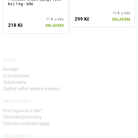
ks | 1 kg - bílé
11.8. u Vás
299 Kč
SKLADEM
11.8. u Vás
218 Kč
SKLADEM
O NÁS
Kontakt
O společnosti
Volná místa
Zpětný odběr elektro a baterií
NAKUPOVÁNÍ
Proč kupovat u nás?
Obchodní podmínky
Ochrana osobních údajů
OBJEDNÁVKY