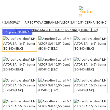
|
Y A SAMOPALY
AIRSOFTOVÁ ZBRAŇ M4 VLTOR SAI 16,5”- ČERNÁ (EC-840)
KATEGORIE
Doprava ZDARMA
AIRSOFTOVÉ ZBRANĚ
VZDUCHOVÉ ZBRANĚ, PRAKY
GRANÁTOMETY, GRANÁTY
KULIČKY, PLYN
AKUMULÁTORY, NABÍJEČKY
ZÁSOBNÍKY, PLNIČKY
BRÝLE, MASKY