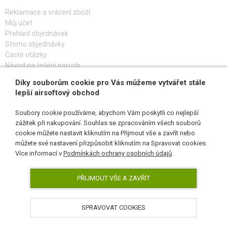
Reklamace a vrácení zboží
Můj účet
Přehled objednávek
Storno objednávky
Časté otázky
Návod na řešení poruch
Díky souborům cookie pro Vás můžeme vytvářet stále
PŘIHLAŠ SE K ODBĚRU
lepší airsoftový obchod
Soubory cookie používáme, abychom Vám poskytli co nejlepší
zážitek při nakupování. Souhlas se zpracováním všech souborů
cookie můžete nastavit kliknutím na Přijmout vše a zavřít nebo
SLEDUJ NÁS
můžete své nastavení přizpůsobit kliknutím na Spravovat cookies.
Více informací v
Podmínkách ochrany osobních údajů
.
PŘIJMOUT VŠE A ZAVŘÍT
SPRAVOVAT COOKIES
AirsoftPro.cz © 2026