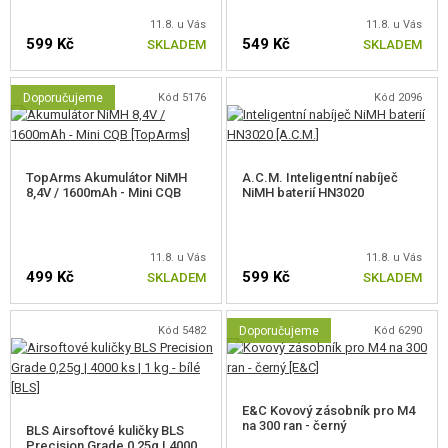
11.8. u Vás
11.8. u Vás
599 Kč
549 Kč
SKLADEM
SKLADEM
Doporučujeme
Kód 5176
Kód 2096
TopArms Akumulátor NiMH
A.C.M. Inteligentní nabíječ
8,4V / 1600mAh - Mini CQB
NiMH baterií HN3020
11.8. u Vás
11.8. u Vás
499 Kč
599 Kč
SKLADEM
SKLADEM
Kód 5482
Doporučujeme
Kód 6290
E&C Kovový zásobník pro M4
na 300 ran - černý
BLS Airsoftové kuličky BLS
Precision Grade 0,25g | 4000