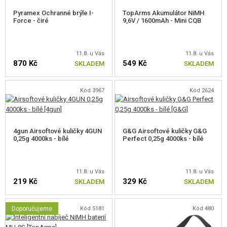
Nejedná se o bezejmenou masu identických kopií zbraní. Každá zbraň má
Pyramex Ochranné brýle I-
TopArms Akumulátor NiMH
Force - čiré
9,6V / 1600mAh - Mini CQB
své unikátní sériové číslo. Nabízíme více než 30 různých modelů.
11.8. u Vás
11.8. u Vás
870 Kč
549 Kč
SKLADEM
SKLADEM
SPOLEHLIVOST
E&C zbraně jsou známy pro svoji spolehlivost. Poruchovost je méně než
Kód 3967
Kód 2624
1,5% - to je několikanásobně níže než je průměr a Vy tak dostáváte za své
peníze spolehlivou zbraň.
4gun Airsoftové kuličky 4GUN
G&G Airsoftové kuličky G&G
0,25g 4000ks - bílé
Perfect 0,25g 4000ks - bílé
11.8. u Vás
11.8. u Vás
219 Kč
329 Kč
SKLADEM
SKLADEM
Doporučujeme
Kód 5181
Kód 480