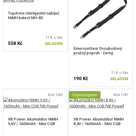
TopArms Inteligentní nabíječ
NiMH baterií MH-8S
11.8. u Vás
558 Kč
SKLADEM
EmersonGear Dvoubodový
pružný popruh - černý
11.8. u Vás
190 Kč
SKLADEM
Kód 1262
Doporučujeme
Kód 1787
VB Power Akumulátor NiMH
VB Power Akumulátor NiMH
9,6V / 1600mAh - Mini CQB
8,4V / 1600mAh - Mini CQB