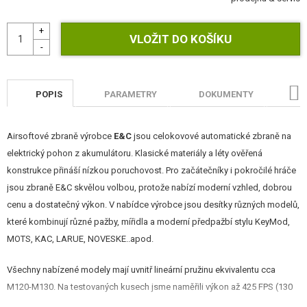
STAVEBNICE, MODELY
REKLAMNÍ PŘEDMĚTY
POŠKOZENÉ, POUŽITÉ ZBOŽÍ
POPIS
PARAMETRY
DOKUMENTY
H
NOVINKY
Airsoftové zbraně výrobce
E&C
jsou celokovové automatické zbraně na
SLEVY, AKCE
elektrický pohon z akumulátoru. Klasické materiály a léty ověřená
konstrukce přináší nízkou poruchovost. Pro začátečníky i pokročilé hráče
KONTAKT
jsou zbraně E&C skvělou volbou, protože nabízí moderní vzhled, dobrou
cenu a dostatečný výkon. V nabídce výrobce jsou desítky různých modelů,
které kombinují různé pažby, mířidla a moderní předpažbí stylu KeyMod,
MOTS, KAC, LARUE, NOVESKE..apod.
Všechny nabízené modely mají uvnitř lineární pružinu ekvivalentu cca
M120-M130. Na testovaných kusech jsme naměřili výkon až 425 FPS (130
m/s) a tak je zbraň ideální pro boj na střední až delší vzdálenosti. Uvnitř