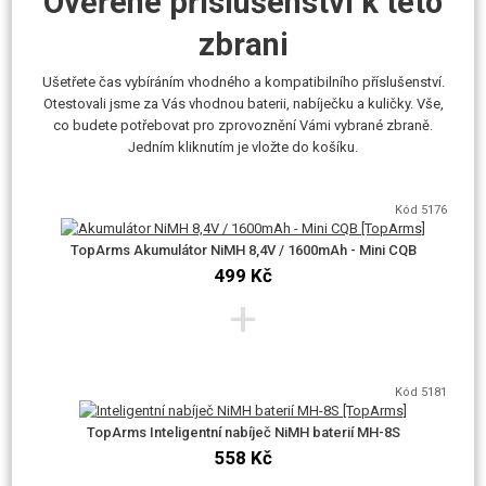
Ověřené příslušenství k této
Nicméně replika je kompatibilní i se značkami CYMA, TopArms..apod.
zbrani
Doporučujeme akumulátory 8,4V, max 9,6V NiMH či 7,4V Li-Ion / Li-Pol.
Vhodným střelivem, vzhledem k tomuto výkonu, jsou kuličky o
Ušetřete čas vybíráním vhodného a kompatibilního příslušenství.
hmotnosti 0,25g. Maximálně 0,28g.
Otestovali jsme za Vás vhodnou baterii, nabíječku a kuličky. Vše,
co budete potřebovat pro zprovoznění Vámi vybrané zbraně.
Jedním kliknutím je vložte do košíku.
Kód 5176
TopArms Akumulátor NiMH 8,4V / 1600mAh - Mini CQB
499 Kč
AirsoftPro.cz je od roku 2018 výhradním dovozcem značky E&C pro
+
ČR.
Zbraň zakoupenou od nás nebo od některého z našich obchodních
Kód 5181
partnerů si můžete prověřit na adrese
https://airsoftpro.cz/cz/original-ec
.
Každý kus má na lučíku spouště uveden kód zbraně a své unikátní sériové
TopArms Inteligentní nabíječ NiMH baterií MH-8S
číslo. Můžete tak ověřit, zda vaše zbraň pochází z oficiální distribuce
558 Kč
AirsoftPro.cz.