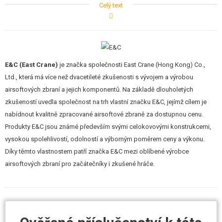
Celý text
zbraně jsou mimo jiné nadstandardní 8mm kuličková ložiska, kovový trň
pružiny, nízko-odporová kabeláž, plastová rotační komora stylu ProWin
atd. Motor je dostatečně silný i při pohonu akumulátorem 8,4V.
Zbraň je z větší části kovová, tak jak je to i u skutečné předlohy. Tedy
E&C (East Crane)
je značka společnosti East Crane (Hong Kong) Co.,
tubus pažby, celé tělo, mířidla, vnější hlaveň s kompenzátorem i
Ltd., která má více než dvacetileté zkušenosti s vývojem a výrobou
předpažbí. Plastová je pažbička a výsuvná pažba, která slouží mimo jiné
airsoftových zbraní a jejich komponentů. Na základě dlouholetých
jako úložiště akumulátoru. Tělo a předpažbí je černě eloxováno pro
zkušeností uvedla společnost na trh vlastní značku E&C, jejímž cílem je
dobrou ochranu proti korozi. Dále je opatřeno kvalitním nátěrem s
nabídnout kvalitně zpracované airsoftové zbraně za dostupnou cenu.
odolností proti otěru.
Produkty E&C jsou známé především svými celokovovými konstrukcemi,
vysokou spolehlivostí, odolností a výborným poměrem ceny a výkonu.
V balení kromě zbraně naleznete také jeden kovový zásobník na 300
Díky těmto vlastnostem patří značka E&C mezi oblíbené výrobce
kuliček. Jak to bývá u značkových zbraních obvyklé, nabíječka ani
airsoftových zbraní pro začátečníky i zkušené hráče.
akumulátor není součástí balení. Kompatibilní baterie, náhradní zásobníky
nebo nabíječky naleznete níže ve vhodném příslušenství.
V balení také dostanete ZDARMA pružinu M100.
Náhradní zásobníky doporučujeme volit stejné značky, tedy E&C.