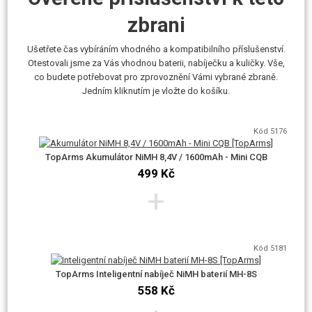
Nicméně replika je kompatibilní i se značkami CYMA, TopArms..apod.
zbrani
Doporučujeme akumulátory 8,4V, max 9,6V NiMH či 7,4V Li-Ion / Li-Pol.
Vhodným střelivem, vzhledem k tomuto výkonu, jsou kuličky o
Ušetřete čas vybíráním vhodného a kompatibilního příslušenství.
hmotnosti 0,25g. Maximálně 0,28g.
Otestovali jsme za Vás vhodnou baterii, nabíječku a kuličky. Vše,
co budete potřebovat pro zprovoznění Vámi vybrané zbraně.
Jedním kliknutím je vložte do košíku.
Kód 5176
TopArms Akumulátor NiMH 8,4V / 1600mAh - Mini CQB
499 Kč
+
AirsoftPro.cz je od roku 2018 výhradním dovozcem značky E&C pro
ČR.
Zbraň zakoupenou od nás nebo od některého z našich obchodních
Kód 5181
partnerů si můžete prověřit na adrese
https://airsoftpro.cz/cz/original-ec
.
Každý kus má na lučíku spouště uveden kód zbraně a své unikátní sériové
TopArms Inteligentní nabíječ NiMH baterií MH-8S
558 Kč
číslo. Můžete tak ověřit, zda vaše zbraň pochází z oficiální distribuce
AirsoftPro.cz.