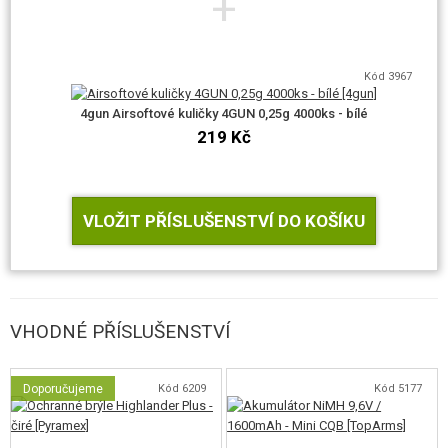
+
VÝHODY E&C
Kód 3967
4gun Airsoftové kuličky 4GUN 0,25g 4000ks - bílé
219 Kč
KVALITA
Všechny modely zbraní jsou celokovové. Uvnitř zbraní naleznete mimo jiné
nadstandardní 8mm kuličková ložiska, rotační hop-up komoru,
VLOŽIT PŘÍSLUŠENSTVÍ DO KOŠÍKU
nízkoodporovou kabeláž a silný motor.
VÝKON
VHODNÉ PŘÍSLUŠENSTVÍ
Úsťová rychlost je až 130m/s, což je optimální pro střelbu na středně a
dlouhou vzdálenost.
Doporučujeme
Kód 6209
Kód 5177
JEDINEČNOST