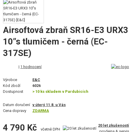
STAVEBNICE, MODELY
REKLAMNÍ PŘEDMĚTY
Airsoftová zbraň SR16-E3 URX3
POŠKOZENÉ, POUŽITÉ ZBOŽÍ
10”s tlumičem - černá (EC-
NOVINKY
317SE)
SLEVY, AKCE
|
1 hodnocení
KONTAKT
Výrobce
E&C
Kód zboží
6026
Dostupnost
> 10 ks skladem v Pardubicích
Datum doručení
v úterý 11.8. u Vás
Cena dopravy
ZDARMA
4 790 Kč
20 let zkušeností
včetně DPH
prodejna & servis