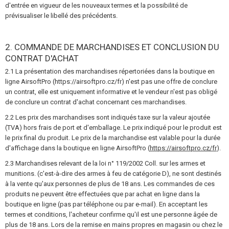
d'entrée en vigueur de les nouveaux termes et la possibilité de
JEUX DE CONSTRUCTION, MAQUETTES
prévisualiser le libellé des précédents.
ARTICLES PROMOTIONNELS
2. COMMANDE DE MARCHANDISES ET CONCLUSION DU
MARCHANDISES ENDOMMAGÉES ET USAGÉES
CONTRAT D'ACHAT
2.1 La présentation des marchandises répertoriées dans la boutique en
NOUVEAUTÉS
ligne AirsoftPro (https://airsoftpro.cz/fr) n'est pas une offre de conclure
un contrat, elle est uniquement informative et le vendeur n'est pas obligé
de conclure un contrat d'achat concernant ces marchandises.
PROMOTION
2.2 Les prix des marchandises sont indiqués taxe sur la valeur ajoutée
(TVA) hors frais de port et d'emballage. Le prix indiqué pour le produit est
CONTACTEZ NOUS
le prix final du produit. Le prix de la marchandise est valable pour la durée
d'affichage dans la boutique en ligne AirsoftPro (
https://airsoftpro.cz/fr
).
2.3 Marchandises relevant de la loi n° 119/2002 Coll. sur les armes et
munitions. (c'est-à-dire des armes à feu de catégorie D), ne sont destinés
à la vente qu'aux personnes de plus de 18 ans. Les commandes de ces
produits ne peuvent être effectuées que par achat en ligne dans la
boutique en ligne (pas par téléphone ou par e-mail). En acceptant les
termes et conditions, l'acheteur confirme qu'il est une personne âgée de
plus de 18 ans. Lors de la remise en mains propres en magasin ou chez le