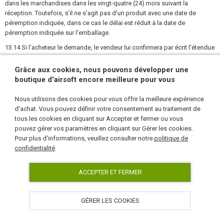
dans les marchandises dans les vingt-quatre (24) mois suivant la
réception. Toutefois, s'il ne s'agit pas d'un produit avec une date de
péremption indiquée, dans ce cas le délai est réduit à la date de
péremption indiquée sur l'emballage.
13.14 Si l'acheteur le demande, le vendeur lui confirmera par écrit l'étendue
et la durée de ses obligations en cas de mauvaise exécution. Le vendeur a
des obligations en cas d'exécution défectueuse au moins dans la mesure
Grâce aux cookies, nous pouvons développer une
où durent les obligations du fabricant en cas d'exécution défectueuse.
boutique d'airsoft encore meilleure pour vous
13.15 Le cas échéant, le vendeur expliquera dans la confirmation de
Nous utilisons des cookies pour vous offrir la meilleure expérience
manière compréhensible le contenu, l'étendue, les conditions et la durée
d'achat. Vous pouvez définir votre consentement au traitement de
de sa responsabilité ainsi que la manière dont les droits qui en découlent
tous les cookies en cliquant sur Accepter et fermer ou vous
peuvent être exercés. Dans le même temps, le vendeur déclare dans la
pouvez gérer vos paramètres en cliquant sur Gérer les cookies.
confirmation que les autres droits de l'acheteur liés à l'achat de l'article ne
Pour plus d'informations, veuillez consulter notre
politique de
sont pas affectés. Le non-respect de ces obligations n'affecte pas la
confidentialité
.
validité de la confirmation.
ACCEPTER ET FERMER
Ce règlement sur les plaintes entre en vigueur le 6 janvier 2023
GÉRER LES COOKIES