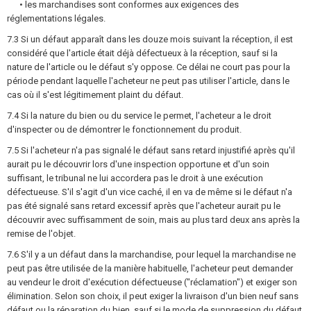
• les marchandises sont conformes aux exigences des
réglementations légales.
7.3 Si un défaut apparaît dans les douze mois suivant la réception, il est
considéré que l'article était déjà défectueux à la réception, sauf si la
nature de l'article ou le défaut s'y oppose. Ce délai ne court pas pour la
période pendant laquelle l'acheteur ne peut pas utiliser l'article, dans le
cas où il s'est légitimement plaint du défaut.
7.4 Si la nature du bien ou du service le permet, l'acheteur a le droit
d'inspecter ou de démontrer le fonctionnement du produit.
7.5 Si l'acheteur n'a pas signalé le défaut sans retard injustifié après qu'il
aurait pu le découvrir lors d'une inspection opportune et d'un soin
suffisant, le tribunal ne lui accordera pas le droit à une exécution
défectueuse. S'il s'agit d'un vice caché, il en va de même si le défaut n'a
pas été signalé sans retard excessif après que l'acheteur aurait pu le
découvrir avec suffisamment de soin, mais au plus tard deux ans après la
remise de l'objet.
7.6 S'il y a un défaut dans la marchandise, pour lequel la marchandise ne
peut pas être utilisée de la manière habituelle, l'acheteur peut demander
au vendeur le droit d'exécution défectueuse ("réclamation") et exiger son
élimination. Selon son choix, il peut exiger la livraison d'un bien neuf sans
défaut ou la réparation du bien, sauf si le mode de suppression du défaut