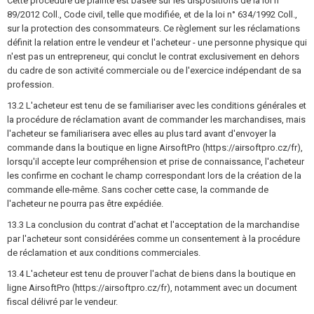
Cette procédure de plainte est basée sur les dispositions de la loi n°
89/2012 Coll., Code civil, telle que modifiée, et de la loi n° 634/1992 Coll.,
sur la protection des consommateurs. Ce règlement sur les réclamations
définit la relation entre le vendeur et l'acheteur - une personne physique qui
n'est pas un entrepreneur, qui conclut le contrat exclusivement en dehors
du cadre de son activité commerciale ou de l'exercice indépendant de sa
profession.
13.2 L'acheteur est tenu de se familiariser avec les conditions générales et
la procédure de réclamation avant de commander les marchandises, mais
l'acheteur se familiarisera avec elles au plus tard avant d'envoyer la
commande dans la boutique en ligne AirsoftPro (https://airsoftpro.cz/fr),
lorsqu'il accepte leur compréhension et prise de connaissance, l'acheteur
les confirme en cochant le champ correspondant lors de la création de la
commande elle-même. Sans cocher cette case, la commande de
l'acheteur ne pourra pas être expédiée.
13.3 La conclusion du contrat d'achat et l'acceptation de la marchandise
par l'acheteur sont considérées comme un consentement à la procédure
de réclamation et aux conditions commerciales.
13.4 L'acheteur est tenu de prouver l'achat de biens dans la boutique en
ligne AirsoftPro (https://airsoftpro.cz/fr), notamment avec un document
fiscal délivré par le vendeur.