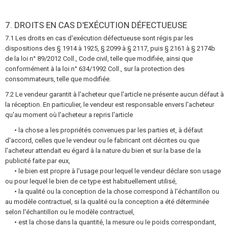
7. DROITS EN CAS D'EXÉCUTION DÉFECTUEUSE
7.1 Les droits en cas d'exécution défectueuse sont régis par les
dispositions des § 1914 à 1925, § 2099 à § 2117, puis § 2161 à § 2174b
de la loi n° 89/2012 Coll., Code civil, telle que modifiée, ainsi que
conformément à la loi n° 634/1992 Coll., sur la protection des
consommateurs, telle que modifiée.
7.2 Le vendeur garantit à l'acheteur que l'article ne présente aucun défaut à
la réception. En particulier, le vendeur est responsable envers l'acheteur
qu'au moment où l'acheteur a repris l'article
• la chose a les propriétés convenues par les parties et, à défaut
d'accord, celles que le vendeur ou le fabricant ont décrites ou que
l'acheteur attendait eu égard à la nature du bien et sur la base de la
publicité faite par eux,
• le bien est propre à l'usage pour lequel le vendeur déclare son usage
ou pour lequel le bien de ce type est habituellement utilisé,
• la qualité ou la conception de la chose correspond à l'échantillon ou
au modèle contractuel, si la qualité ou la conception a été déterminée
selon l'échantillon ou le modèle contractuel,
• est la chose dans la quantité, la mesure ou le poids correspondant,