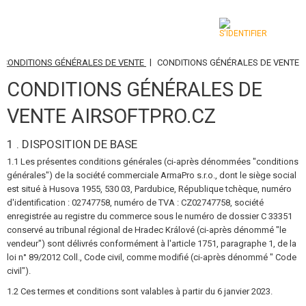
|
CONDITIONS GÉNÉRALES DE VENTE
CONDITIONS GÉNÉRALES DE VENTE
CATÉGORIES
CONDITIONS GÉNÉRALES DE
AIRSOFT GUNS
VENTE AIRSOFTPRO.CZ
ARMES AIR COMPRIMÉ, LANCE-PIERRES
1 . DISPOSITION DE BASE
LANCE-GRENADES, GRENADES
1.1 Les présentes conditions générales (ci-après dénommées "conditions
générales") de la société commerciale ArmaPro s.r.o., dont le siège social
est situé à Husova 1955, 530 03, Pardubice, République tchèque, numéro
BILLES, GAZ
d'identification : 02747758, numéro de TVA : CZ02747758, société
enregistrée au registre du commerce sous le numéro de dossier C 33351
BATTERIES, CHARGEURS
conservé au tribunal régional de Hradec Králové (ci-après dénommé "le
vendeur") sont délivrés conformément à l'article 1751, paragraphe 1, de la
CHARGEURS, BB LOADER
loi n° 89/2012 Coll., Code civil, comme modifié (ci-après dénommé " Code
civil").
LUNETTES, MASQUES
1.2 Ces termes et conditions sont valables à partir du 6 janvier 2023.