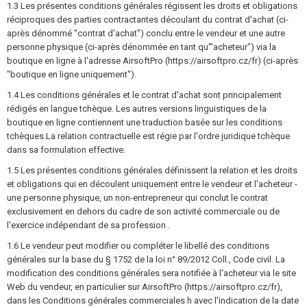
1.3 Les présentes conditions générales régissent les droits et obligations
ÉQUIPEMENT, UNIFORMES...
réciproques des parties contractantes découlant du contrat d'achat (ci-
après dénommé "contrat d'achat") conclu entre le vendeur et une autre
CAMOUFLAGE, BANDE CAMOUFLAGE
personne physique (ci-après dénommée en tant qu'"acheteur") via la
boutique en ligne à l'adresse AirsoftPro (https://airsoftpro.cz/fr) (ci-après
RADIOS, CASQUES, CAMÉRAS
"boutique en ligne uniquement").
1.4 Les conditions générales et le contrat d'achat sont principalement
ACCESSOIRES POUR RÉPLIQUE
rédigés en langue tchèque. Les autres versions linguistiques de la
boutique en ligne contiennent une traduction basée sur les conditions
PIECE DE RECHANGE, UPGRADE
tchèques.La relation contractuelle est régie par l'ordre juridique tchèque
dans sa formulation effective.
SERVICE ET MAINTENANCE D'RÉPLIQUE
1.5 Les présentes conditions générales définissent la relation et les droits
et obligations qui en découlent uniquement entre le vendeur et l'acheteur -
AUTO DÉFENSE, FORMATION, COUTEAUX
une personne physique, un non-entrepreneur qui conclut le contrat
exclusivement en dehors du cadre de son activité commerciale ou de
CIBLES, CHAMP DE TIR
l'exercice indépendant de sa profession .
1.6 Le vendeur peut modifier ou compléter le libellé des conditions
OUTDOOR, BUSHCRAFT
générales sur la base du § 1752 de la loi n° 89/2012 Coll., Code civil. La
modification des conditions générales sera notifiée à l'acheteur via le site
PANIERS-REPAS
Web du vendeur, en particulier sur AirsoftPro (https://airsoftpro.cz/fr),
dans les Conditions générales commerciales h avec l'indication de la date