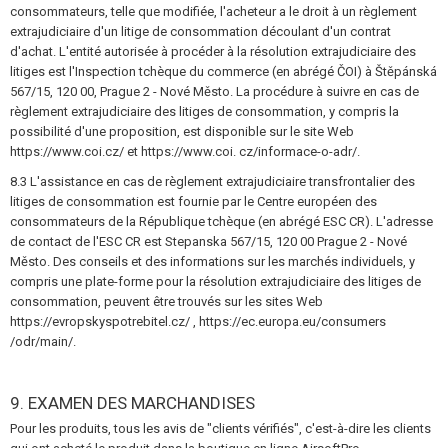
consommateurs, telle que modifiée, l'acheteur a le droit à un règlement
extrajudiciaire d'un litige de consommation découlant d'un contrat
d'achat. L'entité autorisée à procéder à la résolution extrajudiciaire des
litiges est l'Inspection tchèque du commerce (en abrégé ČOI) à Štěpánská
567/15, 120 00, Prague 2 - Nové Město. La procédure à suivre en cas de
règlement extrajudiciaire des litiges de consommation, y compris la
possibilité d'une proposition, est disponible sur le site Web
https://www.coi.cz/ et https://www.coi. cz/informace-o-adr/.
8.3 L'assistance en cas de règlement extrajudiciaire transfrontalier des
litiges de consommation est fournie par le Centre européen des
consommateurs de la République tchèque (en abrégé ESC CR). L'adresse
de contact de l'ESC CR est Stepanska 567/15, 120 00 Prague 2 - Nové
Město. Des conseils et des informations sur les marchés individuels, y
compris une plate-forme pour la résolution extrajudiciaire des litiges de
consommation, peuvent être trouvés sur les sites Web
https://evropskyspotrebitel.cz/ , https://ec.europa.eu/consumers
/odr/main/.
9. EXAMEN DES MARCHANDISES
Pour les produits, tous les avis de "clients vérifiés", c'est-à-dire les clients