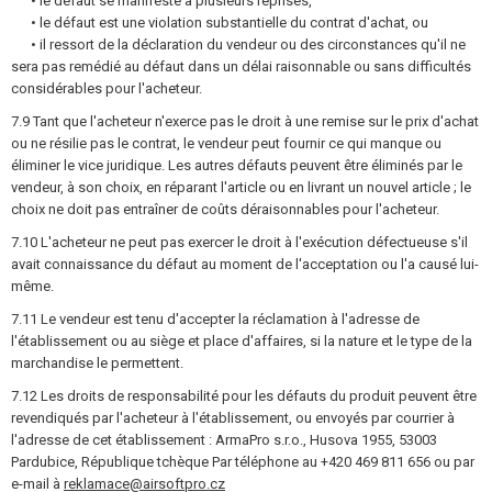
• le défaut se manifeste à plusieurs reprises,
• le défaut est une violation substantielle du contrat d'achat, ou
• il ressort de la déclaration du vendeur ou des circonstances qu'il ne
sera pas remédié au défaut dans un délai raisonnable ou sans difficultés
considérables pour l'acheteur.
7.9 Tant que l'acheteur n'exerce pas le droit à une remise sur le prix d'achat
ou ne résilie pas le contrat, le vendeur peut fournir ce qui manque ou
éliminer le vice juridique. Les autres défauts peuvent être éliminés par le
vendeur, à son choix, en réparant l'article ou en livrant un nouvel article ; le
choix ne doit pas entraîner de coûts déraisonnables pour l'acheteur.
7.10 L'acheteur ne peut pas exercer le droit à l'exécution défectueuse s'il
avait connaissance du défaut au moment de l'acceptation ou l'a causé lui-
même.
7.11 Le vendeur est tenu d'accepter la réclamation à l'adresse de
l'établissement ou au siège et place d'affaires, si la nature et le type de la
marchandise le permettent.
7.12 Les droits de responsabilité pour les défauts du produit peuvent être
revendiqués par l'acheteur à l'établissement, ou envoyés par courrier à
l'adresse de cet établissement : ArmaPro s.r.o., Husova 1955, 53003
Pardubice, République tchèque Par téléphone au +420 469 811 656 ou par
e-mail à
reklamace@airsoftpro.cz