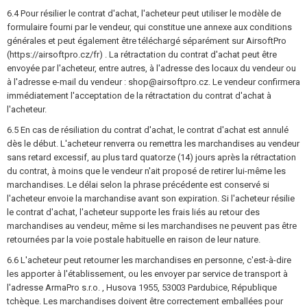
6.4 Pour résilier le contrat d'achat, l'acheteur peut utiliser le modèle de
formulaire fourni par le vendeur, qui constitue une annexe aux conditions
générales et peut également être téléchargé séparément sur AirsoftPro
(https://airsoftpro.cz/fr) . La rétractation du contrat d'achat peut être
envoyée par l'acheteur, entre autres, à l'adresse des locaux du vendeur ou
à l'adresse e-mail du vendeur : shop@airsoftpro.cz. Le vendeur confirmera
immédiatement l'acceptation de la rétractation du contrat d'achat à
l'acheteur.
6.5 En cas de résiliation du contrat d'achat, le contrat d'achat est annulé
dès le début. L'acheteur renverra ou remettra les marchandises au vendeur
sans retard excessif, au plus tard quatorze (14) jours après la rétractation
du contrat, à moins que le vendeur n'ait proposé de retirer lui-même les
marchandises. Le délai selon la phrase précédente est conservé si
l'acheteur envoie la marchandise avant son expiration. Si l'acheteur résilie
le contrat d'achat, l'acheteur supporte les frais liés au retour des
marchandises au vendeur, même si les marchandises ne peuvent pas être
retournées par la voie postale habituelle en raison de leur nature.
6.6 L'acheteur peut retourner les marchandises en personne, c'est-à-dire
les apporter à l'établissement, ou les envoyer par service de transport à
l'adresse ArmaPro s.r.o. , Husova 1955, 53003 Pardubice, République
tchèque. Les marchandises doivent être correctement emballées pour