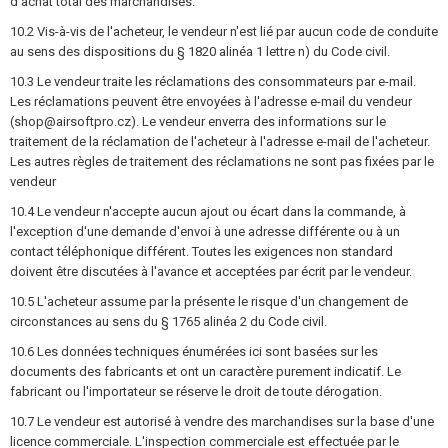
d'achat total des marchandises.
10.2 Vis-à-vis de l'acheteur, le vendeur n'est lié par aucun code de conduite
au sens des dispositions du § 1820 alinéa 1 lettre n) du Code civil.
10.3 Le vendeur traite les réclamations des consommateurs par e-mail.
Les réclamations peuvent être envoyées à l'adresse e-mail du vendeur
(shop@airsoftpro.cz). Le vendeur enverra des informations sur le
traitement de la réclamation de l'acheteur à l'adresse e-mail de l'acheteur.
Les autres règles de traitement des réclamations ne sont pas fixées par le
vendeur
10.4 Le vendeur n'accepte aucun ajout ou écart dans la commande, à
l'exception d'une demande d'envoi à une adresse différente ou à un
contact téléphonique différent. Toutes les exigences non standard
doivent être discutées à l'avance et acceptées par écrit par le vendeur.
10.5 L'acheteur assume par la présente le risque d'un changement de
circonstances au sens du § 1765 alinéa 2 du Code civil.
10.6 Les données techniques énumérées ici sont basées sur les
documents des fabricants et ont un caractère purement indicatif. Le
fabricant ou l'importateur se réserve le droit de toute dérogation.
10.7 Le vendeur est autorisé à vendre des marchandises sur la base d'une
licence commerciale. L'inspection commerciale est effectuée par le