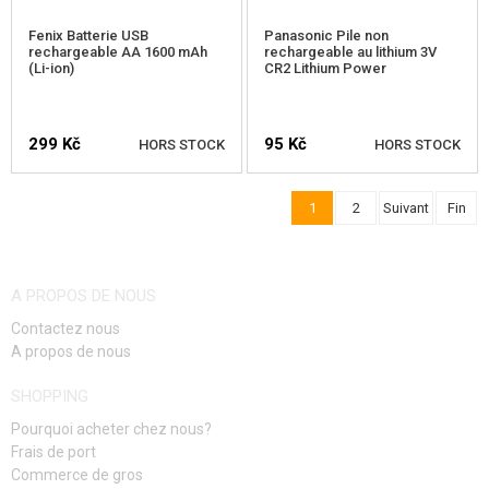
Fenix Batterie USB
Panasonic Pile non
rechargeable AA 1600 mAh
rechargeable au lithium 3V
(Li-ion)
CR2 Lithium Power
299 Kč
95 Kč
HORS STOCK
HORS STOCK
1
2
Suivant
Fin
VÉRIFIER LA DISPONIBILITÉ
VÉRIFIER LA DISPONIBILITÉ
A PROPOS DE NOUS
Contactez nous
A propos de nous
SHOPPING
Pourquoi acheter chez nous?
Frais de port
Commerce de gros