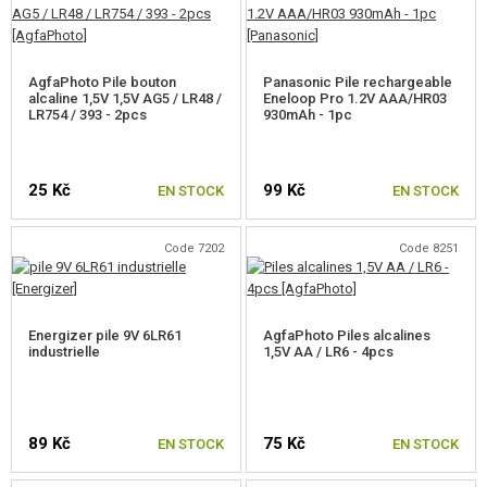
CAMOUFLAGE, BANDE CAMOUFLAGE
RADIOS, CASQUES, CAMÉRAS
AgfaPhoto Pile bouton
Panasonic Pile rechargeable
alcaline 1,5V 1,5V AG5 / LR48 /
Eneloop Pro 1.2V AAA/HR03
ACCESSOIRES POUR RÉPLIQUE
LR754 / 393 - 2pcs
930mAh - 1pc
PIECE DE RECHANGE, UPGRADE
25 Kč
99 Kč
EN STOCK
EN STOCK
SERVICE ET MAINTENANCE D'RÉPLIQUE
Code 7202
Code 8251
AUTO DÉFENSE, FORMATION, COUTEAUX
CIBLES, CHAMP DE TIR
Energizer pile 9V 6LR61
AgfaPhoto Piles alcalines
industrielle
1,5V AA / LR6 - 4pcs
OUTDOOR, BUSHCRAFT
PANIERS-REPAS
89 Kč
75 Kč
EN STOCK
EN STOCK
JEUX DE CONSTRUCTION, MAQUETTES