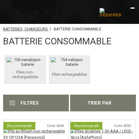
|
BATTERIES, CHARGEURS
BATTERIE CONSOMMABLE
CATÉGORIES
BATTERIE CONSOMMABLE
AIRSOFT GUNS
ARMES AIR COMPRIMÉ, LANCE-PIERRES
Piles non-
LANCE-GRENADES, GRENADES
Piles rechargeables
rechargeables
BILLES, GAZ
BATTERIES, CHARGEURS
FILTRES
TRIER PAR
BATTERIES NIMH
Recommandé
BATTERIES LI-POL / LI-ION
Code 6646
Recommandé
Code 8250
CHARGEURS DE BATTERIE