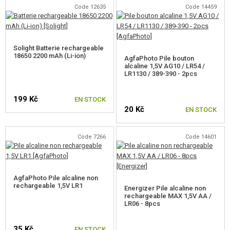
Code 12635
Code 14459
ARTICLES PROMOTIONNELS
MARCHANDISES ENDOMMAGÉES ET USAGÉES
Solight Batterie rechargeable
18650 2200 mAh (Li-ion)
NOUVEAUTÉS
AgfaPhoto Pile bouton
alcaline 1,5V AG10 / LR54 /
LR1130 / 389-390 - 2pcs
PROMOTION
199 Kč
EN STOCK
20 Kč
EN STOCK
CONTACTEZ NOUS
Code 7266
Code 14601
AgfaPhoto Pile alcaline non
rechargeable 1,5V LR1
Energizer Pile alcaline non
rechargeable MAX 1,5V AA /
LR06 - 8pcs
35 Kč
EN STOCK