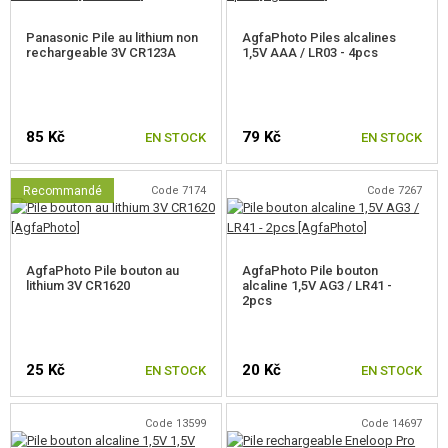
Panasonic Pile au lithium non
AgfaPhoto Piles alcalines
CÂBLES ET ADAPTATEURS
rechargeable 3V CR123A
1,5V AAA / LR03 - 4pcs
INDICATEURS, SAFE BAGS
POWERBANK
85 Kč
79 Kč
EN STOCK
EN STOCK
BATTERIE CONSOMMABLE
Recommandé
Code 7174
Code 7267
PILES NON-RECHARGEABLES
PILES RECHARGEABLES
AgfaPhoto Pile bouton au
AgfaPhoto Pile bouton
lithium 3V CR1620
CÂBLES DE CHARGE, DE DONNÉES
alcaline 1,5V AG3 / LR41 -
2pcs
CHARGEURS, BB LOADER
25 Kč
20 Kč
EN STOCK
EN STOCK
LUNETTES, MASQUES
ÉQUIPEMENT, UNIFORMES...
Code 13599
Code 14697