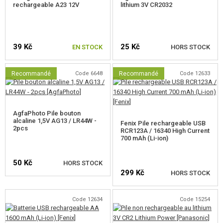
rechargeable A23 12V
lithium 3V CR2032
39 Kč
25 Kč
EN STOCK
HORS STOCK
Recommandé
Code 6648
Recommandé
Code 12633
VÉRIFIER LA DISPONIBILITÉ
AgfaPhoto Pile bouton
alcaline 1,5V AG13 / LR44W -
Fenix Pile rechargeable USB
2pcs
RCR123A / 16340 High Current
700 mAh (Li-ion)
50 Kč
HORS STOCK
299 Kč
HORS STOCK
VÉRIFIER LA DISPONIBILITÉ
Code 12634
Code 15254
VÉRIFIER LA DISPONIBILITÉ