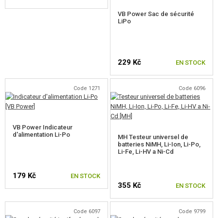
VB Power Sac de sécurité
CÂBLES ET ADAPTATEURS
LiPo
INDICATEURS, SAFE BAGS
POWERBANK
229 Kč
EN STOCK
BATTERIE CONSOMMABLE
Code 1271
Code 6096
CÂBLES DE CHARGE, DE DONNÉES
CHARGEURS, BB LOADER
VB Power Indicateur
d'alimentation Li-Po
MH Testeur universel de
LUNETTES, MASQUES
batteries NiMH, Li-Ion, Li-Po,
Li-Fe, Li-HV a Ni-Cd
ÉQUIPEMENT, UNIFORMES...
179 Kč
EN STOCK
355 Kč
EN STOCK
CAMOUFLAGE, BANDE CAMOUFLAGE
RADIOS, CASQUES, CAMÉRAS
Code 6097
Code 9799