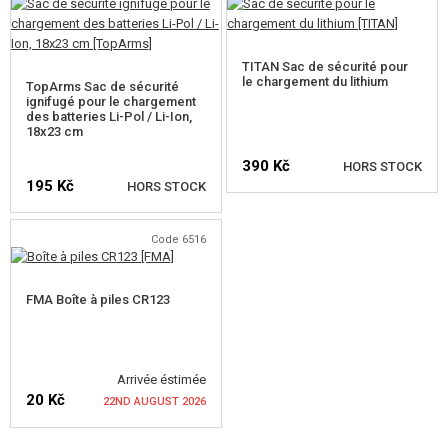
ACCESSOIRES POUR RÉPLIQUE
TITAN Sac de sécurité pour
PIECE DE RECHANGE, UPGRADE
le chargement du lithium
TopArms Sac de sécurité
ignifugé pour le chargement
SERVICE ET MAINTENANCE D'RÉPLIQUE
des batteries Li-Pol / Li-Ion,
18x23 cm
AUTO DÉFENSE, FORMATION, COUTEAUX
390 Kč
HORS STOCK
195 Kč
HORS STOCK
CIBLES, CHAMP DE TIR
VÉRIFIER LA DISPONIBILITÉ
Code 6516
OUTDOOR, BUSHCRAFT
VÉRIFIER LA DISPONIBILITÉ
PANIERS-REPAS
FMA Boîte à piles CR123
JEUX DE CONSTRUCTION, MAQUETTES
Arrivée éstimée
ARTICLES PROMOTIONNELS
20 Kč
22ND AUGUST 2026
MARCHANDISES ENDOMMAGÉES ET USAGÉES