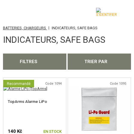
|
BATTERIES, CHARGEURS
INDICATEURS, SAFE BAGS
CATÉGORIES
INDICATEURS, SAFE BAGS
AIRSOFT GUNS
ARMES AIR COMPRIMÉ, LANCE-PIERRES
FILTRES
TRIER PAR
LANCE-GRENADES, GRENADES
BILLES, GAZ
Recommandé
Code 1094
Code 1095
BATTERIES, CHARGEURS
TopArms Alarme LiPo
BATTERIES NIMH
BATTERIES LI-POL / LI-ION
140 Kč
EN STOCK
CHARGEURS DE BATTERIE