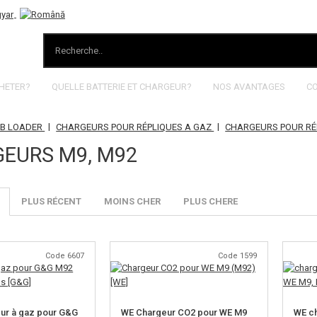
HETER?
QUELLE BATTERIE ET CHARGEUR?
NOS AVANTAGES
C
|
|
BB LOADER
CHARGEURS POUR RÉPLIQUES A GAZ
CHARGEURS POUR RÉ
EURS M9, M92
PLUS RÉCENT
MOINS CHER
PLUS CHERE
Code 6607
Code 1599
ur à gaz pour G&G
WE Chargeur CO2 pour WE M9
WE ch