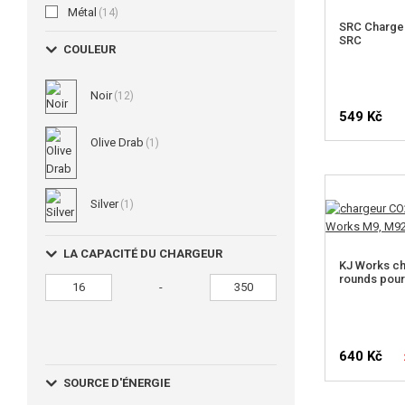
Métal
(14)
SRC Charge
SRC
COULEUR
Noir
(12)
549 Kč
Olive Drab
(1)
Silver
(1)
LA CAPACITÉ DU CHARGEUR
KJ Works c
rounds pour
-
640 Kč
SOURCE D'ÉNERGIE