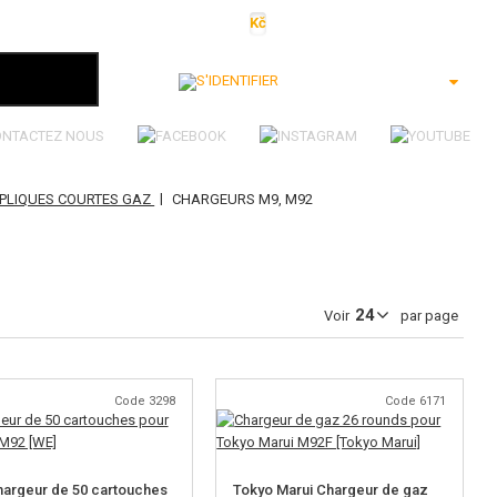
Kč
€
$
Ft
lei
S'identifier
ONTACTEZ NOUS
|
PLIQUES COURTES GAZ
CHARGEURS M9, M92
Voir
par page
Code 3298
Code 6171
argeur de 50 cartouches
Tokyo Marui Chargeur de gaz