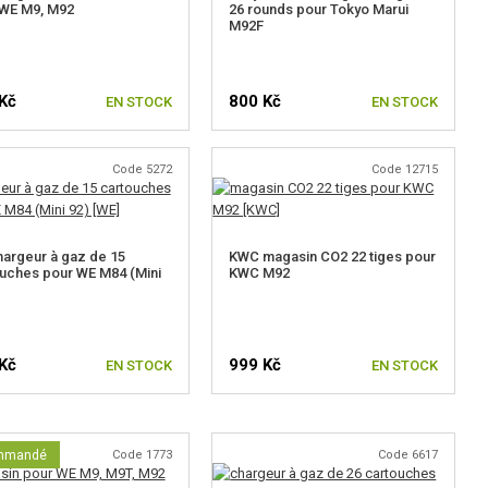
 WE M9, M92
26 rounds pour Tokyo Marui
M92F
Kč
800 Kč
EN STOCK
EN STOCK
Code 5272
Code 12715
argeur à gaz de 15
KWC magasin CO2 22 tiges pour
uches pour WE M84 (Mini
KWC M92
Kč
999 Kč
EN STOCK
EN STOCK
mmandé
Code 1773
Code 6617