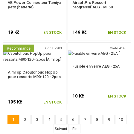
VB Power Connecteur Tamiya
AirsoftPro Ressort
petit (batterie)
progressif AEG - M150
19 Kč
149 Kč
EN STOCK
EN STOCK
Recommandé
Code 2203
Code 4145
Fusible en verre AEG - 25A
AimTop Caoutchouc HopUp
pour ressorts M90-120 - 2pcs
10 Kč
EN STOCK
195 Kč
EN STOCK
1
2
3
4
5
6
7
8
9
10
Suivant
Fin