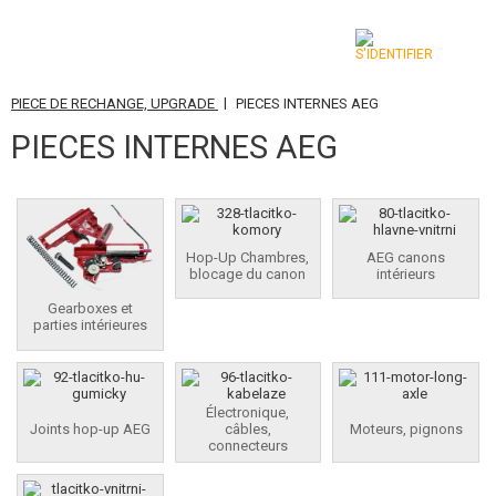
|
PIECE DE RECHANGE, UPGRADE
PIECES INTERNES AEG
CATÉGORIES
PIECES INTERNES AEG
AIRSOFT GUNS
ARMES AIR COMPRIMÉ, LANCE-PIERRES
Hop-Up Chambres,
AEG canons
LANCE-GRENADES, GRENADES
blocage du canon
intérieurs
BILLES, GAZ
Gearboxes et
parties intérieures
BATTERIES, CHARGEURS
CHARGEURS, BB LOADER
Électronique,
Joints hop-up AEG
câbles,
Moteurs, pignons
connecteurs
LUNETTES, MASQUES