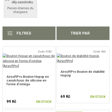
ÉQUIPEMENT, UNIFORMES...
Pieces internes du
chargeurs
CAMOUFLAGE, BANDE CAMOUFLAGE
RADIOS, CASQUES, CAMÉRAS
FILTRES
TRIER PAR
ACCESSOIRES POUR RÉPLIQUE
PIECE DE RECHANGE, UPGRADE
Code 5182
Code 365
PIECES INTERNES AEG
GEARBOXES ET PARTIES INTÉRIEURES
AirsoftPro Bouton de stabilité
HopUp
AirsoftPro Bouton Hopup en
HOP-UP CHAMBRES, BLOCAGE DU CANON
caoutchouc de silicone en
forme d'oméga
AEG CANONS INTÉRIEURS
69 Kč
EN STOCK
JOINTS HOP-UP AEG
99 Kč
EN STOCK
ÉLECTRONIQUE, CÂBLES, CONNECTEURS