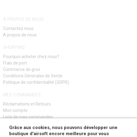
A PROPOS DE NOUS
Contactez nous
A propos de nous
SHOPPING
Pourquoi acheter chez nous?
Frais de port
Commerce de gros
Conditions Générales de Vente
Politique de confidentialité (GDPR)
MES COMMANDES
Réclamations et Retours
Mon compte
Liste de mes commandes
Guide de dépannage
Grâce aux cookies, nous pouvons développer une
boutique d'airsoft encore meilleure pour vous
S'INSCRIRE