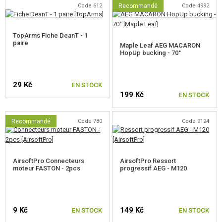
Code 612
Recommandé
Code 4992
MOTEURS, PIGNONS
PIECES INTERNES DU CHARGEURS
TopArms Fiche DeanT - 1
paire
Maple Leaf AEG MACARON
HopUp bucking - 70°
PIECES EXTERNES AEG
PIECES POUR RÉPLIQUES SNIPER
29 Kč
EN STOCK
199 Kč
EN STOCK
PIECES RÉPLIQUE A GAZ
HPA
Recommandé
Code 780
Code 9124
SERVICE ET MAINTENANCE D'RÉPLIQUE
AUTO DÉFENSE, FORMATION, COUTEAUX
AirsoftPro Connecteurs
AirsoftPro Ressort
moteur FASTON - 2pcs
progressif AEG - M120
CIBLES, CHAMP DE TIR
OUTDOOR, BUSHCRAFT
9 Kč
149 Kč
EN STOCK
EN STOCK