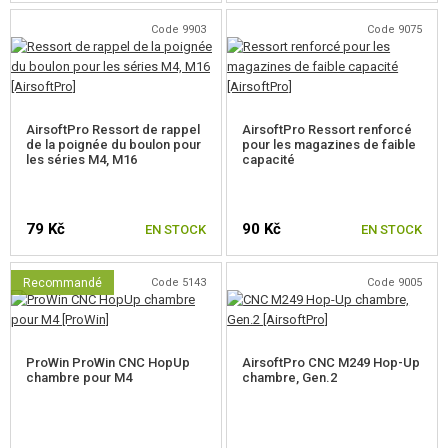
PANIERS-REPAS
Code 9903
Code 9075
JEUX DE CONSTRUCTION, MAQUETTES
ARTICLES PROMOTIONNELS
AirsoftPro Ressort de rappel
AirsoftPro Ressort renforcé
de la poignée du boulon pour
pour les magazines de faible
MARCHANDISES ENDOMMAGÉES ET USAGÉES
les séries M4, M16
capacité
NOUVEAUTÉS
79 Kč
90 Kč
EN STOCK
EN STOCK
PROMOTION
Recommandé
Code 5143
Code 9005
CONTACTEZ NOUS
ProWin ProWin CNC HopUp
AirsoftPro CNC M249 Hop-Up
chambre pour M4
chambre, Gen.2