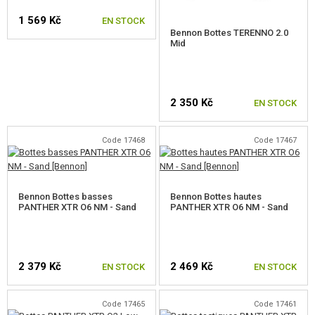
CUISINE
1 569 Kč
EN STOCK
VETEMENTS
Bennon Bottes TERENNO 2.0
Mid
CASQUETTES
CHOISIR UNE TAILLE
CHAPEAUX
2 350 Kč
EN STOCK
FOULARDS
Code 17468
Code 17467
VESTES, PULLS
CHOISIR UNE TAILLE
IMPERMÉABLES, PONCHOS
Bennon Bottes basses
Bennon Bottes hautes
T-SHIRT, SWEATSHIRTS
PANTHER XTR O6 NM - Sand
PANTHER XTR O6 NM - Sand
PANTALONS, SHORTS
SOUS-VETEMENTS ET THERMIQUES
2 379 Kč
2 469 Kč
EN STOCK
EN STOCK
CHAUSSETTES
Code 17465
Code 17461