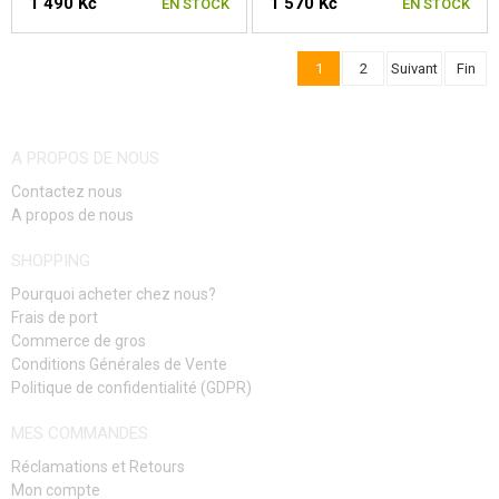
1 490 Kč
1 570 Kč
EN STOCK
EN STOCK
1
2
Suivant
Fin
CHOISIR UNE TAILLE
CHOISIR UNE TAILLE
A PROPOS DE NOUS
Contactez nous
A propos de nous
SHOPPING
Pourquoi acheter chez nous?
Frais de port
Commerce de gros
Conditions Générales de Vente
Politique de confidentialité (GDPR)
MES COMMANDES
Réclamations et Retours
Mon compte