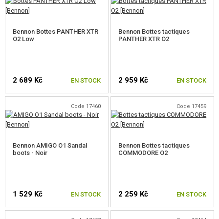
CHOISIR UNE TAILLE
CHOISIR UNE TAILLE
CHAUSSURES, SEMELLES, IMPERMÉABILISATION
BOTTES
Bennon Bottes PANTHER XTR
Bennon Bottes tactiques
O2 Low
PANTHER XTR O2
ACCESSOIRES POUR BOTTES
SACS A DOS
2 689 Kč
2 959 Kč
EN STOCK
EN STOCK
EQUIPEMENT
PANIERS-REPAS
Code 17460
Code 17459
CHOISIR UNE TAILLE
CHOISIR UNE TAILLE
JEUX DE CONSTRUCTION, MAQUETTES
Bennon AMIGO O1 Sandal
Bennon Bottes tactiques
ARTICLES PROMOTIONNELS
boots - Noir
COMMODORE O2
MARCHANDISES ENDOMMAGÉES ET USAGÉES
1 529 Kč
2 259 Kč
NOUVEAUTÉS
EN STOCK
EN STOCK