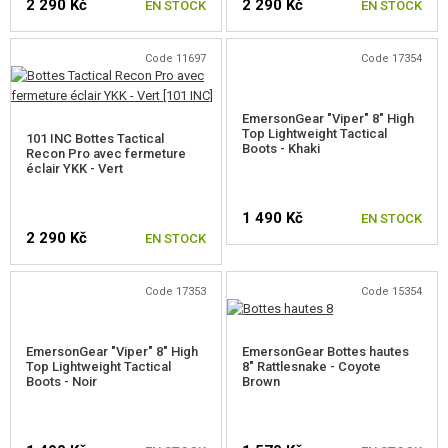
2 290 Kč
2 290 Kč
EN STOCK
EN STOCK
Code 11697
Code 17354
CHOISIR UNE TAILLE
CHOISIR UNE TAILLE
EmersonGear "Viper" 8" High
Top Lightweight Tactical
101 INC Bottes Tactical
Boots - Khaki
Recon Pro avec fermeture
éclair YKK - Vert
1 490 Kč
EN STOCK
2 290 Kč
EN STOCK
CHOISIR UNE TAILLE
Code 17353
Code 15354
CHOISIR UNE TAILLE
EmersonGear "Viper" 8" High
EmersonGear Bottes hautes
Top Lightweight Tactical
8" Rattlesnake - Coyote
Boots - Noir
Brown