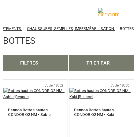
|
|
VETEMENTS
CHAUSSURES, SEMELLES, IMPERMÉABILISATION
BOTTES
CATÉGORIES
BOTTES
AIRSOFT GUNS
ARMES AIR COMPRIMÉ, LANCE-PIERRES
FILTRES
TRIER PAR
LANCE-GRENADES, GRENADES
BILLES, GAZ
Code 18302
Code 18300
BATTERIES, CHARGEURS
Bennon Bottes hautes
Bennon Bottes hautes
CHARGEURS, BB LOADER
CONDOR O2 NM - Sable
CONDOR O2 NM - Kaki
LUNETTES, MASQUES