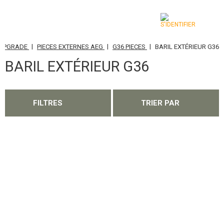
|
|
|
, UPGRADE
PIECES EXTERNES AEG
G36 PIECES
BARIL EXTÉRIEUR G36
CATÉGORIES
BARIL EXTÉRIEUR G36
AIRSOFT GUNS
ARMES AIR COMPRIMÉ, LANCE-PIERRES
FILTRES
TRIER PAR
LANCE-GRENADES, GRENADES
BILLES, GAZ
BATTERIES, CHARGEURS
CHARGEURS, BB LOADER
LUNETTES, MASQUES