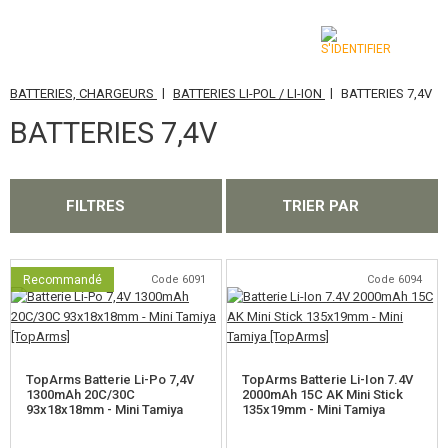
|
|
BATTERIES, CHARGEURS
BATTERIES LI-POL / LI-ION
BATTERIES 7,4V
CATÉGORIES
BATTERIES 7,4V
AIRSOFT GUNS
ARMES AIR COMPRIMÉ, LANCE-PIERRES
FILTRES
TRIER PAR
LANCE-GRENADES, GRENADES
BILLES, GAZ
Recommandé
Code 6091
Code 6094
BATTERIES, CHARGEURS
BATTERIES NIMH
TopArms Batterie Li-Po 7,4V
TopArms Batterie Li-Ion 7.4V
1300mAh 20C/30C
2000mAh 15C AK Mini Stick
BATTERIES LI-POL / LI-ION
93x18x18mm - Mini Tamiya
135x19mm - Mini Tamiya
BATTERIES 7,4V