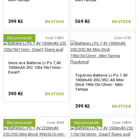
CAMOUFLAGE, BANDE CAMOUFLAGE
RADIOS, CASQUES, CAMÉRAS
399 Kč
569 Kč
EN STOCK
EN STOCK
ACCESSOIRES POUR RÉPLIQUE
Recommandé
Code 13851
Code 6735
PIECE DE RECHANGE, UPGRADE
SERVICE ET MAINTENANCE D'RÉPLIQUE
Gens ace Batterie Li-Po 7,4V
1000mAh 25C 105x19x11mm -
DeanT
AUTO DÉFENSE, FORMATION, COUTEAUX
TopArms Batterie Li-Po 7.4V
1000mAh 20C/35C AK Mini
Stick 190x15x12mm - Mini
CIBLES, CHAMP DE TIR
Tamiya
390 Kč
EN STOCK
OUTDOOR, BUSHCRAFT
399 Kč
EN STOCK
PANIERS-REPAS
Recommandé
Code 6093
Recommandé
Code 13859
JEUX DE CONSTRUCTION, MAQUETTES