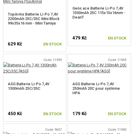
ARTICLES PROMOTIONNELS
Gens ace Batterie Li-Po 7,4V
1500mAh 25C 115x15x16mm -
TopArms Batterie Li-Po 7,4V
DeanT
MARCHANDISES ENDOMMAGÉES ET USAGÉES
2200mAh 25C/35C Mini Block
99x35x16 mm - Mini Tamiya
NOUVEAUTÉS
479 Kč
EN STOCK
629 Kč
EN STOCK
PROMOTION
Code 11939
Code 11943
CONTACTEZ NOUS
ASG Batterie Li-Po 7,4V
ASG Batterie Li-Po 7,4V
1300mAh 25C/35C
250mAh 20C pour système
HPA
450 Kč
179 Kč
EN STOCK
EN STOCK
Code 9657
Code 11940