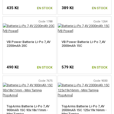
435 Kč
389 Kč
EN STOCK
EN STOCK
BATTERIES 11,1V
CHARGEURS DE BATTERIE
Code 1788
Code 1264
CÂBLES ET ADAPTATEURS
INDICATEURS, SAFE BAGS
VB Power Batterie Li-Po 7,4V
VB Power Batterie Li-Po 7,4V
2200mAh 20C
2000mAh 15C
POWERBANK
BATTERIE CONSOMMABLE
490 Kč
579 Kč
EN STOCK
EN STOCK
CÂBLES DE CHARGE, DE DONNÉES
Code 7675
Code 9030
CHARGEURS, BB LOADER
LUNETTES, MASQUES
TopArms Batterie Li-Po 7,4V
TopArms Batterie Li-Po 7,4V
ÉQUIPEMENT, UNIFORMES...
900mAh 15C 93x18x11mm -
2000mAh 15C 125x19x16mm -
Mini Tamiya
Mini Tamiya