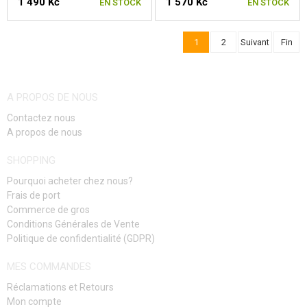
1 490 Kč
1 570 Kč
EN STOCK
EN STOCK
1
2
Suivant
Fin
CHOISIR UNE TAILLE
CHOISIR UNE TAILLE
A PROPOS DE NOUS
Contactez nous
A propos de nous
SHOPPING
Pourquoi acheter chez nous?
Frais de port
Commerce de gros
Conditions Générales de Vente
Politique de confidentialité (GDPR)
MES COMMANDES
Réclamations et Retours
Mon compte