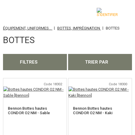
|
|
ÉQUIPEMENT, UNIFORMES...
BOTTES, IMPRÉGNATION
BOTTES
CATÉGORIES
BOTTES
AIRSOFT GUNS
ARMES AIR COMPRIMÉ, LANCE-PIERRES
FILTRES
TRIER PAR
LANCE-GRENADES, GRENADES
BILLES, GAZ
Code 18302
Code 18300
BATTERIES, CHARGEURS
Bennon Bottes hautes
Bennon Bottes hautes
CHARGEURS, BB LOADER
CONDOR O2 NM - Sable
CONDOR O2 NM - Kaki
LUNETTES, MASQUES