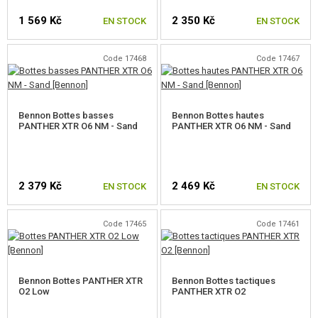
POCHES, POCHETTES, ÉTUIS
1 569 Kč
2 350 Kč
EN STOCK
EN STOCK
BOTTES, IMPRÉGNATION
Code 17468
Code 17467
BOTTES
CHOISIR UNE TAILLE
CHOISIR UNE TAILLE
ACCESSOIRES POUR BOTTES
Bennon Bottes basses
Bennon Bottes hautes
PANTHER XTR O6 NM - Sand
PREMIERS SECOURS
PANTHER XTR O6 NM - Sand
PATCHS
PORTE-CLÉS
2 379 Kč
2 469 Kč
EN STOCK
EN STOCK
LIGHTSTICKS
Code 17465
Code 17461
CHOISIR UNE TAILLE
CHOISIR UNE TAILLE
BRASSARD D'ÉQUIPE
PARACORD, CORDES, MOUSQUETONS
Bennon Bottes PANTHER XTR
Bennon Bottes tactiques
O2 Low
PANTHER XTR O2
AUTRES ACCESSOIRES