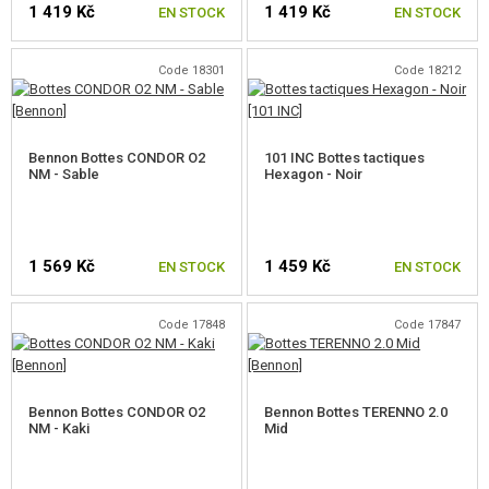
1 419 Kč
1 419 Kč
ÉQUIPEMENT, UNIFORMES...
EN STOCK
EN STOCK
HOLSTERS, SACOCHES DE TRANSPORT
Code 18301
Code 18212
CHOISIR UNE TAILLE
CHOISIR UNE TAILLE
CASQUES, CHAPELLERIE
UNIFORMES, CHEMISES, PANTALONS
Bennon Bottes CONDOR O2
101 INC Bottes tactiques
NM - Sable
Hexagon - Noir
ÉQUIPEMENT POUR ENFANTS
GILETS
1 569 Kč
1 459 Kč
EN STOCK
EN STOCK
SACS A DOS
GANTS
Code 17848
Code 17847
CHOISIR UNE TAILLE
CHOISIR UNE TAILLE
CEINTURES
Bennon Bottes CONDOR O2
Bennon Bottes TERENNO 2.0
PROTECTEURS
NM - Kaki
Mid
PLATEFORMES MOLLE