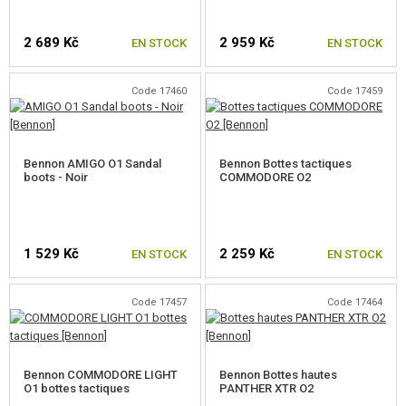
CAMOUFLAGE, BANDE CAMOUFLAGE
2 689 Kč
2 959 Kč
EN STOCK
EN STOCK
RADIOS, CASQUES, CAMÉRAS
Code 17460
Code 17459
ACCESSOIRES POUR RÉPLIQUE
CHOISIR UNE TAILLE
CHOISIR UNE TAILLE
PIECE DE RECHANGE, UPGRADE
Bennon AMIGO O1 Sandal
Bennon Bottes tactiques
boots - Noir
COMMODORE O2
SERVICE ET MAINTENANCE D'RÉPLIQUE
AUTO DÉFENSE, FORMATION, COUTEAUX
1 529 Kč
2 259 Kč
EN STOCK
EN STOCK
CIBLES, CHAMP DE TIR
OUTDOOR, BUSHCRAFT
Code 17457
Code 17464
CHOISIR UNE TAILLE
CHOISIR UNE TAILLE
PANIERS-REPAS
Bennon COMMODORE LIGHT
Bennon Bottes hautes
JEUX DE CONSTRUCTION, MAQUETTES
O1 bottes tactiques
PANTHER XTR O2