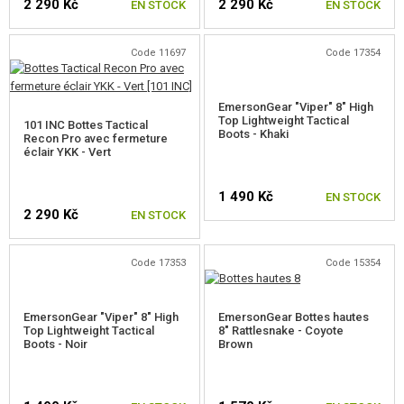
2 290 Kč
2 290 Kč
EN STOCK
EN STOCK
Code 11697
Code 17354
CHOISIR UNE TAILLE
CHOISIR UNE TAILLE
EmersonGear "Viper" 8" High
Top Lightweight Tactical
101 INC Bottes Tactical
Boots - Khaki
Recon Pro avec fermeture
éclair YKK - Vert
1 490 Kč
EN STOCK
2 290 Kč
EN STOCK
CHOISIR UNE TAILLE
Code 17353
Code 15354
CHOISIR UNE TAILLE
EmersonGear "Viper" 8" High
EmersonGear Bottes hautes
Top Lightweight Tactical
8" Rattlesnake - Coyote
Boots - Noir
Brown