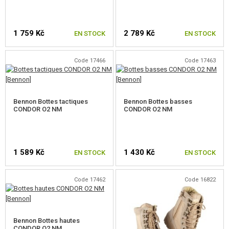
ARTICLES PROMOTIONNELS
1 759 Kč
2 789 Kč
MARCHANDISES ENDOMMAGÉES ET USAGÉES
EN STOCK
EN STOCK
NOUVEAUTÉS
Code 17466
Code 17463
CHOISIR UNE TAILLE
CHOISIR UNE TAILLE
PROMOTION
Bennon Bottes tactiques
Bennon Bottes basses
CONDOR O2 NM
CONDOR O2 NM
CONTACTEZ NOUS
1 589 Kč
1 430 Kč
EN STOCK
EN STOCK
Code 17462
Code 16822
CHOISIR UNE TAILLE
CHOISIR UNE TAILLE
Bennon Bottes hautes
CONDOR O2 NM