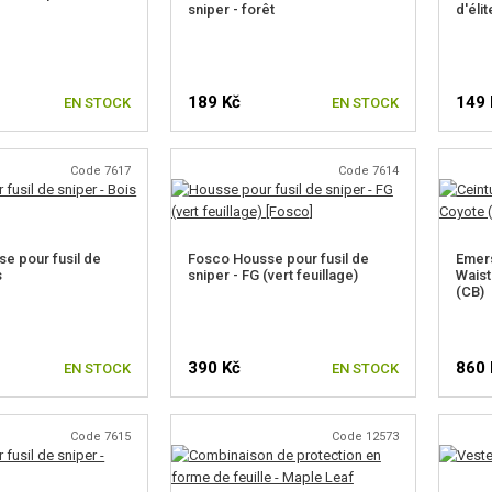
sniper - forêt
d'éli
189 Kč
149 
EN STOCK
EN STOCK
Code 7617
Code 7614
e pour fusil de
Fosco Housse pour fusil de
Emers
s
sniper - FG (vert feuillage)
Waist
(CB)
390 Kč
860 
EN STOCK
EN STOCK
Code 7615
Code 12573