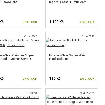
te - Woodland
légère d'assaut - Multicam
Kč
1 190 Kč
EN STOCK
EN STOCK
Code 3546
Code 3545
onGear Ceinture Sniper
EmersonGear Sniper Waist
 Pack - Marron Coyote
Pack Belt - noir
Kč
860 Kč
EN STOCK
EN STOCK
Code 14894
Code 12575