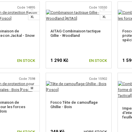
Code 14895
Code 10550
M
M
XL
XL
inaison de
AITAG Combinaison tactique
Fosc
Recon Jackal - Snow
Gillie - Woodland
prote
spéci
1 290 Kč
1 59
EN STOCK
EN STOCK
Code 7598
Code 15902
IR UNE TAILLE
CHOISIR UNE TAILLE
M
inaison de
Fosco Tête de camouflage
pour les forces
Ghillie - Bois
Imper
Bois
d'int
feuill
249 Kč
EN STOCK
HORS STOCK