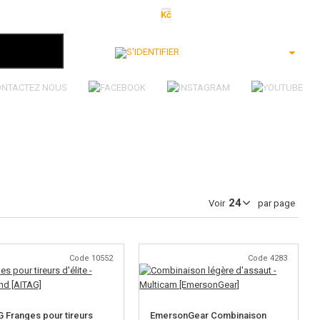
Kč
€
$
Ft
lei
S'identifier
ONTACTEZ NOUS
Voir
par page
Code 10552
Code 4283
 Franges pour tireurs
EmersonGear Combinaison