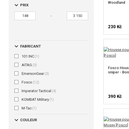
Woodland
PRIX
-
230 Kč
FABRICANT
101 INC
(1)
AITAG
(3)
Fosco Houss
sniper - Boi
EmersonGear
(3)
Fosco
(12)
Imperator Tactical
(4)
390 Kč
KOMBAT Military
(1)
M-Tac
(1)
COULEUR