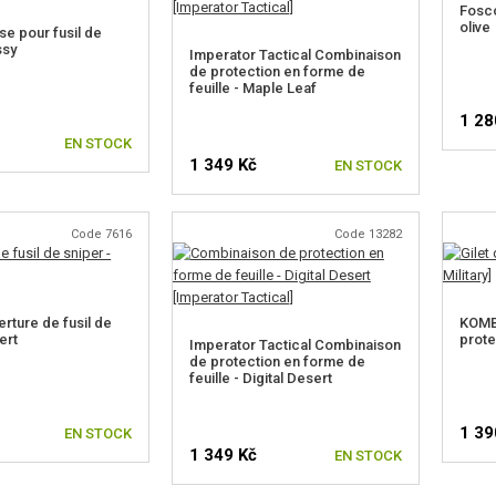
Fosco
olive
e pour fusil de
ssy
Imperator Tactical Combinaison
de protection en forme de
feuille - Maple Leaf
1 28
EN STOCK
1 349 Kč
EN STOCK
Code 7616
Code 13282
rture de fusil de
KOMBA
ert
prote
Imperator Tactical Combinaison
de protection en forme de
feuille - Digital Desert
1 39
EN STOCK
1 349 Kč
EN STOCK