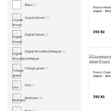
Blanc
(1)
Fosco Houss
sniper - Mo
Coyote Brown
(1)
390 Kč
Digital Desert
(2)
Digital Woodland/Marpat
(1)
Foliage green
(1)
Fosco Couve
sniper - dés
Gris
(1)
390 Kč
Multicam
(4)
Noir