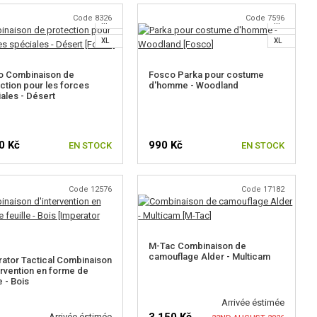
CHOISIR UNE TAILLE
Code 8326
Code 7596
M
M
XL
XL
o Combinaison de
Fosco Parka pour costume
ction pour les forces
d'homme - Woodland
ales - Désert
0 Kč
990 Kč
EN STOCK
EN STOCK
Code 12576
Code 17182
CHOISIR UNE TAILLE
CHOISIR UNE TAILLE
M-Tac Combinaison de
camouflage Alder - Multicam
ator Tactical Combinaison
ervention en forme de
e - Bois
Arrivée éstimée
Arrivée éstimée