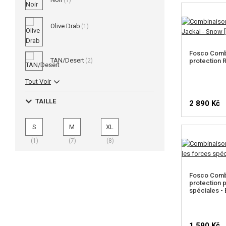
(1)
Olive Drab
(1)
Fosco Comb
TAN/Desert
(2)
protection 
Tout Voir
TAILLE
2 890 Kč
S
M
XL
CHOIS
(1)
(7)
(8)
Fosco Comb
protection 
spéciales - 
1 590 Kč