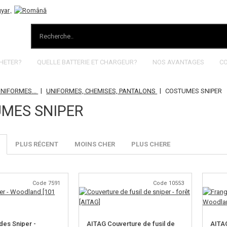
HETER?
QUELLE BATTERIE ET CHARGEUR?
NOS AVANTAGES
C
|
|
UNIFORMES...
UNIFORMES, CHEMISES, PANTALONS
COSTUMES SNIPER
MES SNIPER
PLUS RÉCENT
MOINS CHER
PLUS CHERE
Code 7591
Code 10553
des Sniper -
AITAG Couverture de fusil de
AITAG