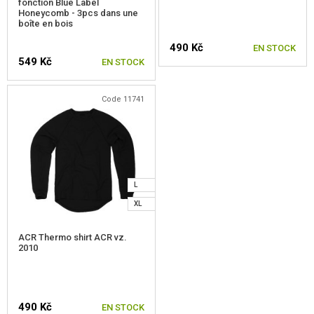
fonction Blue Label
ÉQUIPEMENT POUR ENFANTS
Honeycomb - 3pcs dans une
boîte en bois
GILETS
490 Kč
EN STOCK
549 Kč
EN STOCK
SACS A DOS
GANTS
CHOISIR UNE TAILLE
Code 11741
CHOISIR UNE TAILLE
CEINTURES
PROTECTEURS
PLATEFORMES MOLLE
L
XL
POCHES, POCHETTES, ÉTUIS
ACR Thermo shirt ACR vz.
BOTTES, IMPRÉGNATION
2010
PREMIERS SECOURS
PATCHS
490 Kč
EN STOCK