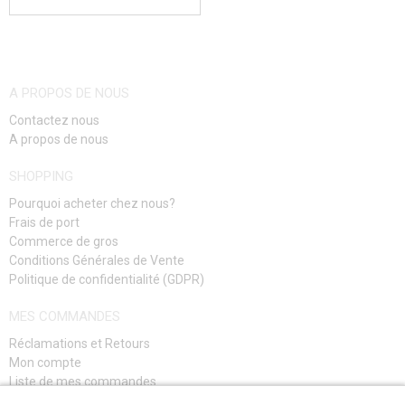
PORTE-CLÉS
LIGHTSTICKS
CHOISIR UNE TAILLE
BRASSARD D'ÉQUIPE
A PROPOS DE NOUS
Contactez nous
PARACORD, CORDES, MOUSQUETONS
A propos de nous
AUTRES ACCESSOIRES
SHOPPING
CAMOUFLAGE, BANDE CAMOUFLAGE
Pourquoi acheter chez nous?
Frais de port
Commerce de gros
RADIOS, CASQUES, CAMÉRAS
Conditions Générales de Vente
Politique de confidentialité (GDPR)
ACCESSOIRES POUR RÉPLIQUE
MES COMMANDES
PIECE DE RECHANGE, UPGRADE
Réclamations et Retours
Mon compte
SERVICE ET MAINTENANCE D'RÉPLIQUE
Liste de mes commandes
Guide de dépannage