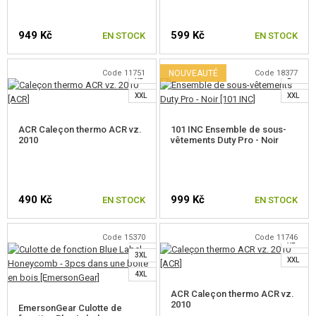
ÉQUIPEMENT, UNIFORMES...
S
949 Kč
599 Kč
EN STOCK
EN STOCK
HOLSTERS, SACOCHES DE TRANSPORT
M
L
S
CASQUES, CHAPELLERIE
Code 11751
NOUVEAUTÉ
Code 18377
XL
L
CHOISIR UNE TAILLE
CHOISIR UNE TAILLE
UNIFORMES, CHEMISES, PANTALONS
XXL
XXL
UNIFORMES COMPLETS
ACR Caleçon thermo ACR vz.
101 INC Ensemble de sous-
2010
vêtements Duty Pro - Noir
T-SHIRTS, CHEMISES
PANTALONS, SHORTS
S
490 Kč
999 Kč
EN STOCK
EN STOCK
M
VESTES, PULLS
L
L
XL
Code 15370
Code 11746
SOUS-VETEMENTS ET THERMIQUES
XL
CHOISIR UNE TAILLE
CHOISIR UNE TAILLE
3XL
XXL
CHAUSSETTES
4XL
ACR Caleçon thermo ACR vz.
COSTUMES SNIPER
2010
EmersonGear Culotte de