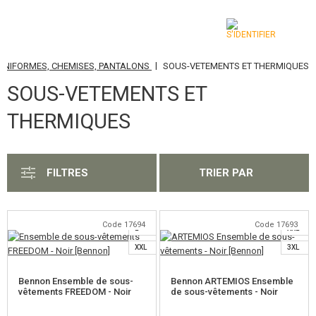
|
UNIFORMES, CHEMISES, PANTALONS
SOUS-VETEMENTS ET THERMIQUES
CATÉGORIES
SOUS-VETEMENTS ET
AIRSOFT GUNS
THERMIQUES
ARMES AIR COMPRIMÉ, LANCE-PIERRES
LANCE-GRENADES, GRENADES
FILTRES
TRIER PAR
S
M
BILLES, GAZ
S
L
Code 17694
Code 17693
BATTERIES, CHARGEURS
L
XXL
XXL
3XL
CHARGEURS, BB LOADER
Bennon Ensemble de sous-
Bennon ARTEMIOS Ensemble
LUNETTES, MASQUES
vêtements FREEDOM - Noir
de sous-vêtements - Noir