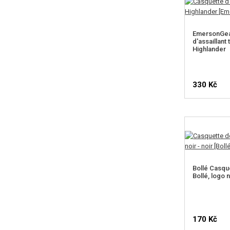
EmersonGea
d'assaillant 
Highlander
330 Kč
Bollé Casqu
Bollé, logo n
170 Kč