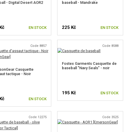
all - Digital Desert AOR2
baseball - Mandrake
Kč
225 Kč
EN STOCK
EN STOCK
Code 8857
Code 8588
Fostex Garments Casquette de
baseball "Navy Seals" - noir
sonGear Casquette
aut tactique - Noir
195 Kč
EN STOCK
Kč
EN STOCK
Code 12275
Code 3525