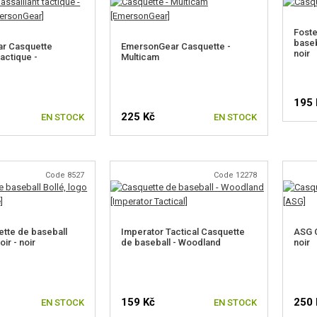
Foste
baseb
r Casquette
EmersonGear Casquette -
noir
tactique -
Multicam
195 
225 Kč
EN STOCK
EN STOCK
Code 8527
Code 12278
ette de baseball
Imperator Tactical Casquette
ASG C
oir - noir
de baseball - Woodland
noir
159 Kč
250 
EN STOCK
EN STOCK