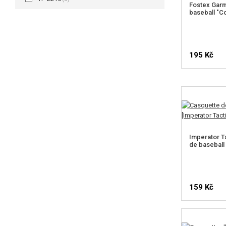
Fostex Gar
baseball "Co
195 Kč
Imperator T
de baseball
159 Kč