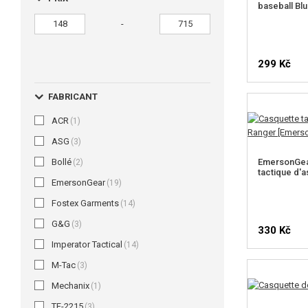
baseball Blu
-
299 Kč
FABRICANT
ACR
(1)
ASG
(3)
Bollé
EmersonGea
(2)
tactique d'a
EmersonGear
(19)
Fostex Garments
(14)
G&G
(3)
330 Kč
Imperator Tactical
(14)
M-Tac
(3)
Mechanix
(1)
TF-2215
(3)