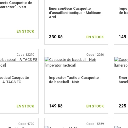
ments Casquette de
ntractor" - Vert
EmersonGear Casquette
Imper
d'assaillant tactique - Multicam
de ba
Arid
EN STOCK
330 Kč
149 
EN STOCK
Code 12270
Code 12266
actical Casquette
Imperator Tactical Casquette
Emer
 - A-TACS FG
de baseball - Noir
baseb
149 Kč
225 
EN STOCK
EN STOCK
Code 4770
Code 15589