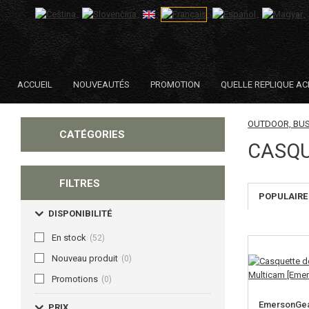
ACCUEIL
NOUVEAUTÉS
PROMOTION
QUELLE REPLIQUE AC
OUTDOOR, BU
CATÉGORIES
CASQ
FILTRES
POPULAIRE
DISPONIBILITÉ
En stock
(52)
Nouveau produit
(0)
Promotions
(0)
EmersonGea
PRIX