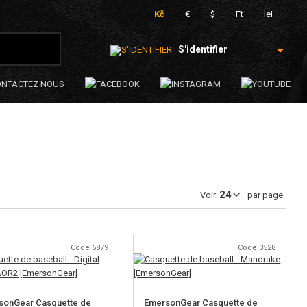
Kč
€
$
Ft
lei
S'identifier
ONTACTEZ NOUS
Voir
par page
Code 6879
Code 3528
sonGear Casquette de
EmersonGear Casquette de