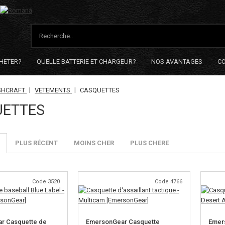
HETER?
QUELLE BATTERIE ET CHARGEUR?
NOS AVANTAGES
C
|
|
SHCRAFT
VETEMENTS
CASQUETTES
UETTES
PLUS RÉCENT
MOINS CHER
PLUS CHERE
Code 3520
Code 4766
r Casquette de
EmersonGear Casquette
Emer