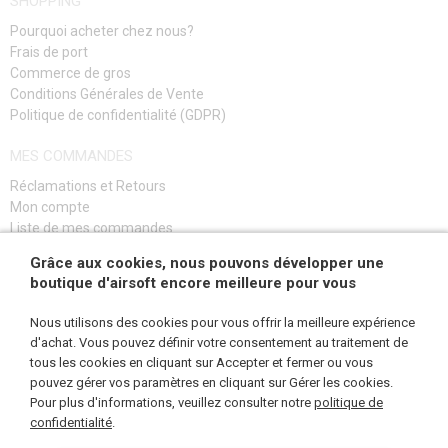
SHOPPING
POCHES, POCHETTES, ÉTUIS
Pourquoi acheter chez nous?
Frais de port
CHARGEURS POCHES
Commerce de gros
Conditions Générales de Vente
POCHES M4
Politique de confidentialité (GDPR)
POCHES AK
MES COMMANDES
POCHES G36
Réclamations et Retours
Mon compte
POCHES MP5/EVO
Liste de mes commandes
Guide de dépannage
POCHES SVD
Grâce aux cookies, nous pouvons développer une
boutique d'airsoft encore meilleure pour vous
S'INSCRIRE
POCHES SRS/HTI
Nous utilisons des cookies pour vous offrir la meilleure expérience
POCHES M82 BARRETT
d'achat. Vous pouvez définir votre consentement au traitement de
tous les cookies en cliquant sur Accepter et fermer ou vous
POUR CHARGEURS DE MITRAILLEUSE
pouvez gérer vos paramètres en cliquant sur Gérer les cookies.
NOUS SUIVRE
Pour plus d'informations, veuillez consulter notre
politique de
confidentialité
POCHES DE PISTOLET
.