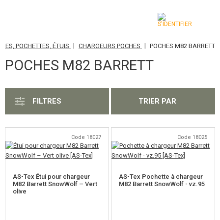
|
|
HES, POCHETTES, ÉTUIS
CHARGEURS POCHES
POCHES M82 BARRETT
CATÉGORIES
POCHES M82 BARRETT
AIRSOFT GUNS
ARMES AIR COMPRIMÉ, LANCE-PIERRES
FILTRES
TRIER PAR
LANCE-GRENADES, GRENADES
BILLES, GAZ
Code 18027
Code 18025
BATTERIES, CHARGEURS
AS-Tex Étui pour chargeur
AS-Tex Pochette à chargeur
CHARGEURS, BB LOADER
M82 Barrett SnowWolf – Vert
M82 Barrett SnowWolf - vz.95
olive
LUNETTES, MASQUES