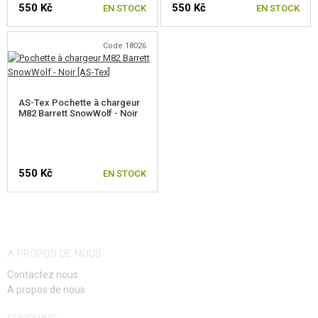
550 Kč
550 Kč
ÉQUIPEMENT, UNIFORMES...
EN STOCK
EN STOCK
HOLSTERS, SACOCHES DE TRANSPORT
Code 18026
CASQUES, CHAPELLERIE
UNIFORMES, CHEMISES, PANTALONS
AS-Tex Pochette à chargeur
M82 Barrett SnowWolf - Noir
ÉQUIPEMENT POUR ENFANTS
GILETS
550 Kč
EN STOCK
SACS A DOS
GANTS
CEINTURES
A PROPOS DE NOUS
PROTECTEURS
Contactez nous
A propos de nous
PLATEFORMES MOLLE