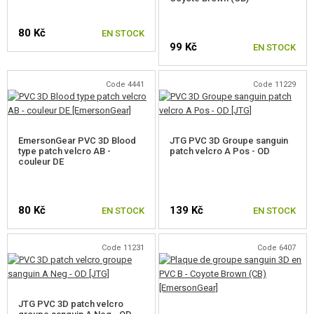
LIGHTSTICKS
80 Kč
EN STOCK
BRASSARD D'ÉQUIPE
99 Kč
EN STOCK
PARACORD, CORDES, MOUSQUETONS
Code 4441
Code 11229
AUTRES ACCESSOIRES
CAMOUFLAGE, BANDE CAMOUFLAGE
EmersonGear PVC 3D Blood
JTG PVC 3D Groupe sanguin
type patch velcro AB -
patch velcro A Pos - OD
RADIOS, CASQUES, CAMÉRAS
couleur DE
ACCESSOIRES POUR RÉPLIQUE
80 Kč
139 Kč
EN STOCK
EN STOCK
PIECE DE RECHANGE, UPGRADE
Code 11231
Code 6407
SERVICE ET MAINTENANCE D'RÉPLIQUE
AUTO DÉFENSE, FORMATION, COUTEAUX
JTG PVC 3D patch velcro