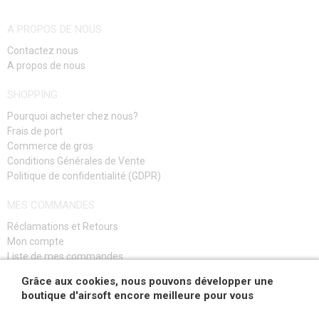
VÉRIFIER LA DISPONIBILITÉ
A PROPOS DE NOUS
Contactez nous
A propos de nous
SHOPPING
Pourquoi acheter chez nous?
Frais de port
Commerce de gros
Conditions Générales de Vente
Politique de confidentialité (GDPR)
MES COMMANDES
Réclamations et Retours
Mon compte
Liste de mes commandes
Guide de dépannage
Grâce aux cookies, nous pouvons développer une
boutique d'airsoft encore meilleure pour vous
S'INSCRIRE