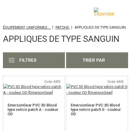
|
|
ÉQUIPEMENT, UNIFORMES...
PATCHS
APPLIQUES DE TYPE SANGUIN
CATÉGORIES
APPLIQUES DE TYPE SANGUIN
AIRSOFT GUNS
ARMES AIR COMPRIMÉ, LANCE-PIERRES
FILTRES
TRIER PAR
LANCE-GRENADES, GRENADES
BILLES, GAZ
Code 4392
Code 4445
BATTERIES, CHARGEURS
EmersonGear PVC 3D Blood
EmersonGear PVC 3D Blood
CHARGEURS, BB LOADER
type velcro patch A - couleur
type velcro patch 0 - couleur
OD
OD
LUNETTES, MASQUES