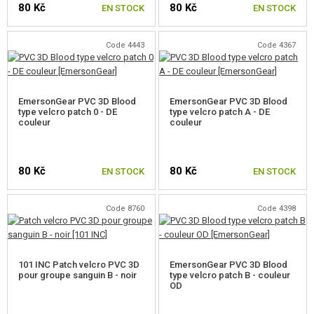
80 Kč
80 Kč
ÉQUIPEMENT, UNIFORMES...
EN STOCK
EN STOCK
HOLSTERS, SACOCHES DE TRANSPORT
Code 4443
Code 4367
CASQUES, CHAPELLERIE
UNIFORMES, CHEMISES, PANTALONS
EmersonGear PVC 3D Blood
EmersonGear PVC 3D Blood
type velcro patch 0 - DE
type velcro patch A - DE
couleur
couleur
ÉQUIPEMENT POUR ENFANTS
GILETS
80 Kč
80 Kč
EN STOCK
EN STOCK
SACS A DOS
GANTS
Code 8760
Code 4398
CEINTURES
101 INC Patch velcro PVC 3D
EmersonGear PVC 3D Blood
PROTECTEURS
pour groupe sanguin B - noir
type velcro patch B - couleur
OD
PLATEFORMES MOLLE