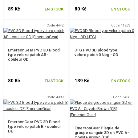
POCHES, POCHETTES, ÉTUIS
89 Kč
80 Kč
EN STOCK
EN STOCK
BOTTES, IMPRÉGNATION
Code 4442
Code 11233
PREMIERS SECOURS
PATCHS
EmersonGear PVC 3D Blood
JTG PVC 3D Blood type
type velcro patch AB -
MEDIC APPLIQUES
velcro patch 0 Neg - OD
couleur OD
APPLIQUES DE TYPE SANGUIN
DRAPEAUX APPLIQUES
80 Kč
139 Kč
EN STOCK
EN STOCK
FUNNY APPLIQUES
Code 4399
Code 6406
RÉPLIQUES APPLIQUES
AUTRES APPLIQUES
EmersonGear PVC 3D Blood
type velcro patch B - couleur
EmersonGear Plaque de
PORTE-CLÉS
DE
groupe sanguin 3D en PVC A -
Coyote Brown (CB)