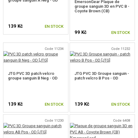
groupe sanguin A Neg - OD
CIBLES, CHAMP DE TIR
EmersonGear Plaque de
groupe sanguin 3D en PVC B -
Coyote Brown (CB)
OUTDOOR, BUSHCRAFT
139 Kč
EN STOCK
PANIERS-REPAS
99 Kč
EN STOCK
JEUX DE CONSTRUCTION, MAQUETTES
Code 11234
Code 11232
ARTICLES PROMOTIONNELS
MARCHANDISES ENDOMMAGÉES ET USAGÉES
JTG PVC 3D patch velcro
JTG PVC 3D Groupe sanguin -
groupe sanguin B Neg - OD
patch velcro B Pos - OD
NOUVEAUTÉS
PROMOTION
139 Kč
139 Kč
EN STOCK
EN STOCK
CONTACTEZ NOUS
Code 11230
Code 6408