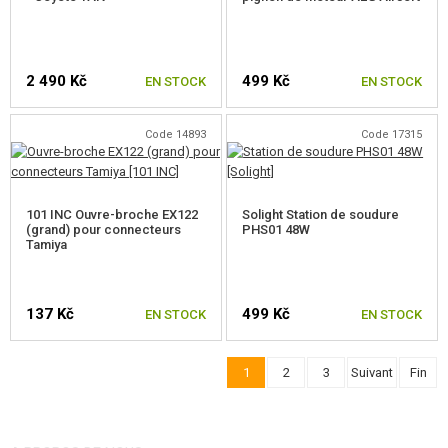
2 490 Kč
499 Kč
EN STOCK
EN STOCK
Code 14893
Code 17315
101 INC Ouvre-broche EX122
Solight Station de soudure
(grand) pour connecteurs
PHS01 48W
Tamiya
137 Kč
499 Kč
EN STOCK
EN STOCK
1
2
3
Suivant
Fin