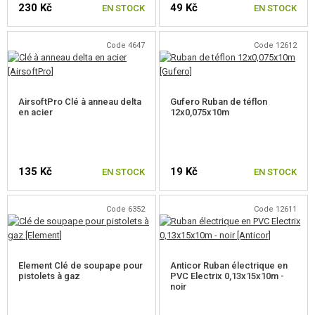
230 Kč
49 Kč
ÉQUIPEMENT, UNIFORMES...
EN STOCK
EN STOCK
CAMOUFLAGE, BANDE CAMOUFLAGE
Code 4647
Code 12612
RADIOS, CASQUES, CAMÉRAS
AirsoftPro Clé à anneau delta
Gufero Ruban de téflon
ACCESSOIRES POUR RÉPLIQUE
en acier
12x0,075x10m
PIECE DE RECHANGE, UPGRADE
SERVICE ET MAINTENANCE D'RÉPLIQUE
135 Kč
19 Kč
EN STOCK
EN STOCK
GRAISSE
Code 6352
Code 12611
HUILES
ADHÉSIFS ET FREIN-FILETS
Element Clé de soupape pour
Anticor Ruban électrique en
pistolets à gaz
PVC Electrix 0,13x15x10m -
NETTOYAGE D'RÉPLIQUES
noir
OUTILS