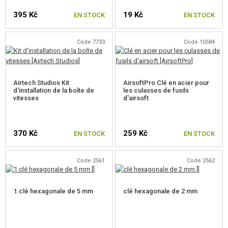
395 Kč
19 Kč
EN STOCK
EN STOCK
CHRONY
AUTO DÉFENSE, FORMATION, COUTEAUX
Code 7733
Code 10584
CIBLES, CHAMP DE TIR
Airtech Studios Kit
AirsoftPro Clé en acier pour
OUTDOOR, BUSHCRAFT
d'installation de la boîte de
les culasses de fusils
vitesses
d'airsoft
PANIERS-REPAS
JEUX DE CONSTRUCTION, MAQUETTES
370 Kč
259 Kč
EN STOCK
EN STOCK
ARTICLES PROMOTIONNELS
Code 2561
Code 2562
MARCHANDISES ENDOMMAGÉES ET USAGÉES
1.clé hexagonale de 5 mm
clé hexagonale de 2 mm
NOUVEAUTÉS