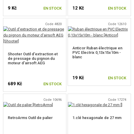
PROMOTION
9 Kč
12 Kč
EN STOCK
EN STOCK
CONTACTEZ NOUS
Code 4820
Code 12610
Anticor Ruban électrique en
PVC Electrix 0,13x15x10m -
Shooter Outil d'extraction et
blanc
de pressage du pignon du
moteur d'airsoft AEG
19 Kč
EN STOCK
689 Kč
EN STOCK
Code 10696
Code 17274
RetroArms Outil de palier
1.clé hexagonale de 27 mm