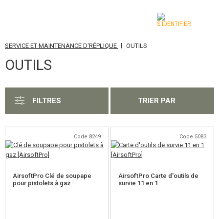
|
SERVICE ET MAINTENANCE D'RÉPLIQUE
OUTILS
CATÉGORIES
OUTILS
AIRSOFT GUNS
ARMES AIR COMPRIMÉ, LANCE-PIERRES
FILTRES
TRIER PAR
LANCE-GRENADES, GRENADES
BILLES, GAZ
Code 8249
Code 5083
BATTERIES, CHARGEURS
AirsoftPro Clé de soupape
AirsoftPro Carte d'outils de
CHARGEURS, BB LOADER
pour pistolets à gaz
survie 11 en 1
LUNETTES, MASQUES