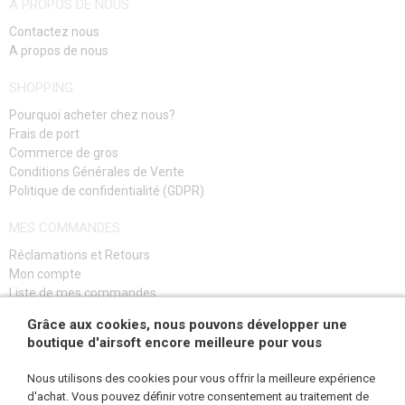
A PROPOS DE NOUS
Contactez nous
A propos de nous
SHOPPING
Pourquoi acheter chez nous?
Frais de port
Commerce de gros
Conditions Générales de Vente
Politique de confidentialité (GDPR)
MES COMMANDES
Réclamations et Retours
Mon compte
Liste de mes commandes
Guide de dépannage
Grâce aux cookies, nous pouvons développer une
boutique d'airsoft encore meilleure pour vous
S'INSCRIRE
Nous utilisons des cookies pour vous offrir la meilleure expérience
d'achat. Vous pouvez définir votre consentement au traitement de