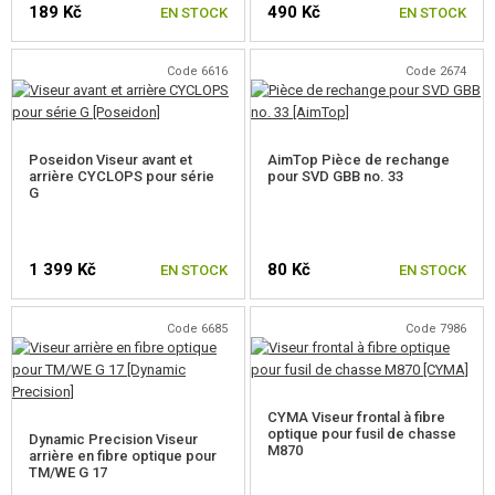
189 Kč
490 Kč
ÉQUIPEMENT, UNIFORMES...
EN STOCK
EN STOCK
CAMOUFLAGE, BANDE CAMOUFLAGE
Code 6616
Code 2674
RADIOS, CASQUES, CAMÉRAS
Poseidon Viseur avant et
AimTop Pièce de rechange
ACCESSOIRES POUR RÉPLIQUE
arrière CYCLOPS pour série
pour SVD GBB no. 33
G
POIGNÉES AVANT
COUVRE RAIL
1 399 Kč
80 Kč
EN STOCK
EN STOCK
SILENCIEUX, CACHE-FLAMME, ADAPTATEURS
Code 6685
Code 7986
LASERS, LAMPES
RED DOT, LUNETTES, JUMELLES
CYMA Viseur frontal à fibre
CLIPS, ANNEAUX MAGPUL
optique pour fusil de chasse
Dynamic Precision Viseur
M870
arrière en fibre optique pour
TM/WE G 17
SUPPORTS, RAILS