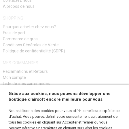
Contactez nous
A propos de nous
PROMOTION
SHOPPING
Pourquoi acheter chez nous?
CONTACTEZ NOUS
Frais de port
Commerce de gros
Conditions Générales de Vente
Politique de confidentialité (GDPR)
MES COMMANDES
Réclamations et Retours
Mon compte
Liste de mes commandes
Guide de dépannage
Grâce aux cookies, nous pouvons développer une
boutique d'airsoft encore meilleure pour vous
S'INSCRIRE
Nous utilisons des cookies pour vous offrir la meilleure expérience
d'achat. Vous pouvez définir votre consentement au traitement de
tous les cookies en cliquant sur Accepter et fermer ou vous
pouvez gérer vos paramètres en cliquant sur Gérer les cookies.