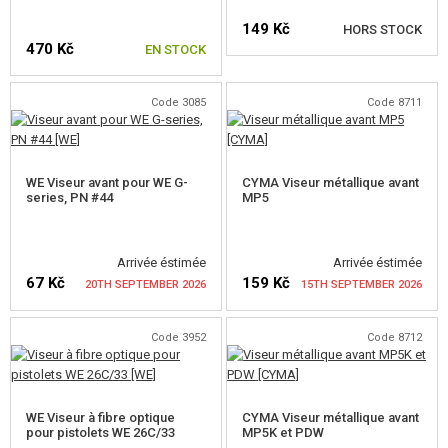
BOITE POUR BATTERIE (PEQ)
149 Kč
HORS STOCK
470 Kč
EN STOCK
ATTACHE SANGLE
VÉRIFIER LA DISPONIBILITÉ
Code 3085
Code 8711
BIPIEDS
APPAREILS DE VISÉE
WE Viseur avant pour WE G-
CYMA Viseur métallique avant
RIS APPAREILS DE VISÉE
series, PN #44
MP5
APPAREILS DE VISÉE M4, M16
Arrivée éstimée
Arrivée éstimée
APPAREILS DE VISÉE AK
67 Kč
159 Kč
20TH SEPTEMBER 2026
15TH SEPTEMBER 2026
AUTRES APAREILS DE VISÉE
Code 3952
Code 8712
ACCESSOIRES POUR APPAREILS DE VISÉE
VÉRIFIER LA DISPONIBILITÉ
VÉRIFIER LA DISPONIBILITÉ
SANGLES
WE Viseur à fibre optique
CYMA Viseur métallique avant
pour pistolets WE 26C/33
MP5K et PDW
MUNITIONS FACTICES