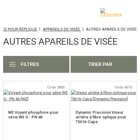
|
|
RES POUR RÉPLIQUE
APPAREILS DE VISÉE
AUTRES APAREILS DE VISÉE
CATÉGORIES
AUTRES APAREILS DE VISÉE
AIRSOFT GUNS
ARMES AIR COMPRIMÉ, LANCE-PIERRES
FILTRES
TRIER PAR
LANCE-GRENADES, GRENADES
BILLES, GAZ
Code 2809
Code 6673
BATTERIES, CHARGEURS
WE Voyant phosphore pour
Dynamic Precision Viseur
CHARGEURS, BB LOADER
série WE G - PN 46
arrière à fibre optique pour
TM Hi-Capa
LUNETTES, MASQUES