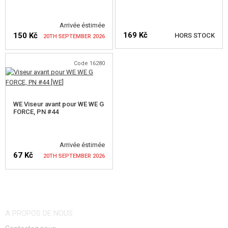
PIECE DE RECHANGE, UPGRADE
Arrivée éstimée
169 Kč
150 Kč
HORS STOCK
20TH SEPTEMBER 2026
SERVICE ET MAINTENANCE D'RÉPLIQUE
AUTO DÉFENSE, FORMATION, COUTEAUX
Code 16280
VÉRIFIER LA DISPONIBILITÉ
VÉRIFIER LA DISPONIBILITÉ
CIBLES, CHAMP DE TIR
WE Viseur avant pour WE WE G
OUTDOOR, BUSHCRAFT
FORCE, PN #44
PANIERS-REPAS
Arrivée éstimée
JEUX DE CONSTRUCTION, MAQUETTES
67 Kč
20TH SEPTEMBER 2026
ARTICLES PROMOTIONNELS
VÉRIFIER LA DISPONIBILITÉ
MARCHANDISES ENDOMMAGÉES ET USAGÉES
A PROPOS DE NOUS
NOUVEAUTÉS