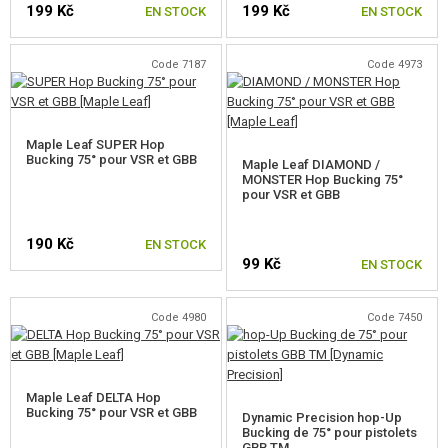
199 Kč
199 Kč
ÉQUIPEMENT, UNIFORMES...
EN STOCK
EN STOCK
CAMOUFLAGE, BANDE CAMOUFLAGE
Code 7187
Code 4973
RADIOS, CASQUES, CAMÉRAS
Maple Leaf SUPER Hop
ACCESSOIRES POUR RÉPLIQUE
Bucking 75° pour VSR et GBB
Maple Leaf DIAMOND /
MONSTER Hop Bucking 75°
PIECE DE RECHANGE, UPGRADE
pour VSR et GBB
PIECES INTERNES AEG
190 Kč
EN STOCK
99 Kč
EN STOCK
PIECES EXTERNES AEG
PIECES POUR RÉPLIQUES SNIPER
Code 4980
Code 7450
POUR VSR, BAR10, MB03, CM.701
POUR SNOW WOLF M24
Maple Leaf DELTA Hop
Bucking 75° pour VSR et GBB
Dynamic Precision hop-Up
Bucking de 75° pour pistolets
POUR CYMA M24 (CM.702)
GBB TM