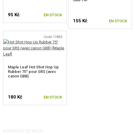
POUR WELL MB01,4,5,8,14
95 Kč
EN STOCK
155 Kč
EN STOCK
POUR WELL MB06,13
POUR TM AWS, WELL MB44XX
Code 11853
POUR SVD
POUR SNOW WOLF KAR98K
Maple Leaf Hot Shot Hop Up
POUR CYMA CM.700, 708
Rubber 75° pour SRS (avec
canon GBB)
POUR CM.703, 707
POUR SILVERBACK SRS
180 Kč
EN STOCK
POUR SILVERBACK HTI
POUR SILVERBACK TAC-41
A PROPOS DE NOUS
POUR ARES AMOEBA STRIKER