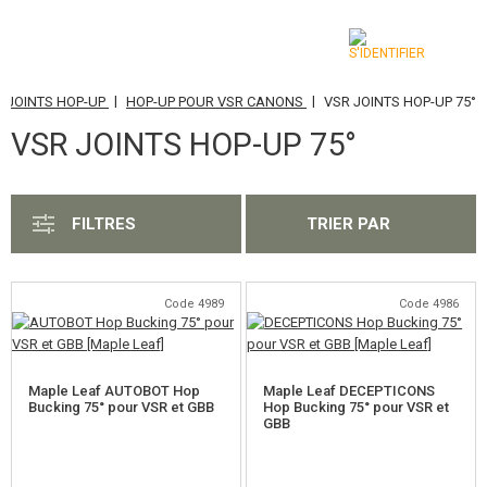
|
|
JOINTS HOP-UP
HOP-UP POUR VSR CANONS
VSR JOINTS HOP-UP 75°
CATÉGORIES
VSR JOINTS HOP-UP 75°
AIRSOFT GUNS
ARMES AIR COMPRIMÉ, LANCE-PIERRES
FILTRES
TRIER PAR
LANCE-GRENADES, GRENADES
BILLES, GAZ
Code 4989
Code 4986
BATTERIES, CHARGEURS
Maple Leaf AUTOBOT Hop
Maple Leaf DECEPTICONS
CHARGEURS, BB LOADER
Bucking 75° pour VSR et GBB
Hop Bucking 75° pour VSR et
GBB
LUNETTES, MASQUES