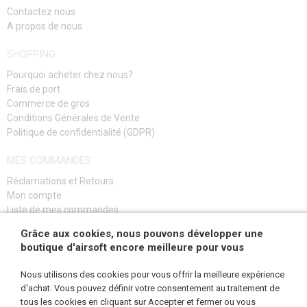
Contactez nous
POUR SNOW WOLF M99
A propos de nous
POUR SNOW WOLF SV-98
SHOPPING
Pourquoi acheter chez nous?
RESSORTS POUR SNIPER
Frais de port
Commerce de gros
SNIPER CANONS DE PRÉCISION
Conditions Générales de Vente
Politique de confidentialité (GDPR)
JOINTS HOP-UP
MES COMMANDES
HOP-UP POUR VSR CANONS
Réclamations et Retours
VSR JOINTS HOP-UP 50°
Mon compte
Liste de mes commandes
VSR JOINTS HOP-UP 60°
Guide de dépannage
Grâce aux cookies, nous pouvons développer une
VSR JOINTS HOP-UP 70°
boutique d'airsoft encore meilleure pour vous
S'INSCRIRE
Nous utilisons des cookies pour vous offrir la meilleure expérience
VSR JOINTS HOP-UP 75°
d'achat. Vous pouvez définir votre consentement au traitement de
tous les cookies en cliquant sur Accepter et fermer ou vous
VSR JOINTS HOP-UP 80°