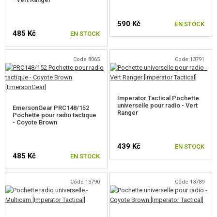
POCHES, POCHETTES, ÉTUIS
590 Kč
EN STOCK
CHARGEURS POCHES
485 Kč
EN STOCK
POCHES POUR RADIO
Code 8065
Code 13791
POCHES MÉDICALES
POCHETTES D'ADMINISTRATION
Imperator Tactical Pochette
universelle pour radio - Vert
POCHETTES UNIVERSELLES
EmersonGear PRC148/152
Ranger
Pochette pour radio tactique
- Coyote Brown
POCHE VIDE CHARGEUR
SAC D'HYDRATATION (CAMELBAG)
439 Kč
EN STOCK
485 Kč
EN STOCK
POCHES DE CASQUE
Code 13790
Code 13789
STOCK POCHE
POCHES POUR BATTERIE