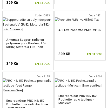
399 Kč
ÉQUIPEMENT, UNIFORMES...
EN STOCK
HOLSTERS, SACOCHES DE TRANSPORT
Code 10883
Code 1471
CASQUES, CHAPELLERIE
AS-Tex Pochette PMR - vz.95
UNIFORMES, CHEMISES, PANTALONS
Amomax Support radio en
ÉQUIPEMENT POUR ENFANTS
polymère pour Baofeng UV-
5R/82, Motorola T82 - noir
GILETS
399 Kč
EN STOCK
SACS A DOS
349 Kč
EN STOCK
GANTS
Code 8175
Code 8064
CEINTURES
PROTECTEURS
EmersonGear PRC148/152
Pochette radio tactique -
EmersonGear PRC148/152
PLATEFORMES MOLLE
Multicam
Pochette pour radio tactique
- Vert Ranger