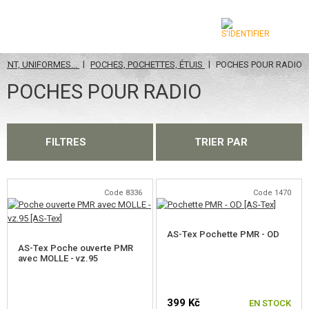
|
|
ENT, UNIFORMES...
POCHES, POCHETTES, ÉTUIS
POCHES POUR RADIO
CATÉGORIES
POCHES POUR RADIO
AIRSOFT GUNS
ARMES AIR COMPRIMÉ, LANCE-PIERRES
FILTRES
TRIER PAR
LANCE-GRENADES, GRENADES
BILLES, GAZ
Code 8336
Code 1470
BATTERIES, CHARGEURS
AS-Tex Pochette PMR - OD
AS-Tex Poche ouverte PMR
CHARGEURS, BB LOADER
avec MOLLE - vz.95
LUNETTES, MASQUES
399 Kč
EN STOCK