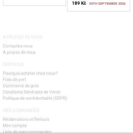
189 Kč
30TH SEPTEMBER 2026
VÉRIFIER LA DISPONIBILITÉ
VÉRIFIER LA DISPONIBILITÉ
A PROPOS DE NOUS
Contactez nous
A propos de nous
SHOPPING
Pourquoi acheter chez nous?
Frais de port
Commerce de gros
Conditions Générales de Vente
Politique de confidentialité (GDPR)
MES COMMANDES
Réclamations et Retours
Mon compte
Liste de mes commandes