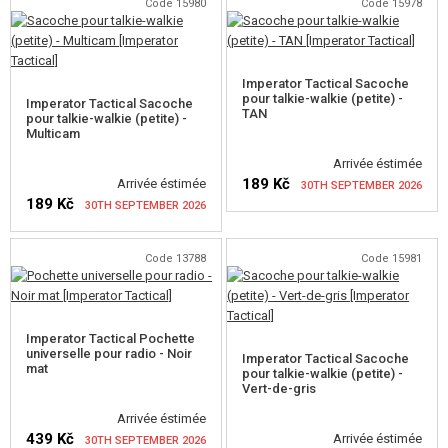
VÉRIFIER LA DISPONIBILITÉ
Code 15980
Code 15978
VÉRIFIER LA DISPONIBILITÉ
ARTICLES PROMOTIONNELS
MARCHANDISES ENDOMMAGÉES ET USAGÉES
Imperator Tactical Sacoche
pour talkie-walkie (petite) -
Imperator Tactical Sacoche
TAN
NOUVEAUTÉS
pour talkie-walkie (petite) -
Multicam
Arrivée éstimée
PROMOTION
189 Kč
Arrivée éstimée
30TH SEPTEMBER 2026
189 Kč
30TH SEPTEMBER 2026
CONTACTEZ NOUS
VÉRIFIER LA DISPONIBILITÉ
Code 13788
Code 15981
VÉRIFIER LA DISPONIBILITÉ
Imperator Tactical Pochette
universelle pour radio - Noir
Imperator Tactical Sacoche
mat
pour talkie-walkie (petite) -
Vert-de-gris
Arrivée éstimée
439 Kč
Arrivée éstimée
30TH SEPTEMBER 2026