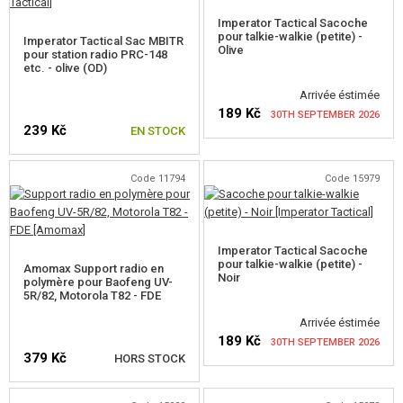
CAMOUFLAGE, BANDE CAMOUFLAGE
Imperator Tactical Sacoche
pour talkie-walkie (petite) -
Imperator Tactical Sac MBITR
Olive
pour station radio PRC-148
RADIOS, CASQUES, CAMÉRAS
etc. - olive (OD)
Arrivée éstimée
ACCESSOIRES POUR RÉPLIQUE
189 Kč
30TH SEPTEMBER 2026
239 Kč
EN STOCK
PIECE DE RECHANGE, UPGRADE
VÉRIFIER LA DISPONIBILITÉ
Code 11794
Code 15979
SERVICE ET MAINTENANCE D'RÉPLIQUE
AUTO DÉFENSE, FORMATION, COUTEAUX
Imperator Tactical Sacoche
CIBLES, CHAMP DE TIR
pour talkie-walkie (petite) -
Amomax Support radio en
Noir
polymère pour Baofeng UV-
5R/82, Motorola T82 - FDE
OUTDOOR, BUSHCRAFT
Arrivée éstimée
189 Kč
PANIERS-REPAS
30TH SEPTEMBER 2026
379 Kč
HORS STOCK
JEUX DE CONSTRUCTION, MAQUETTES