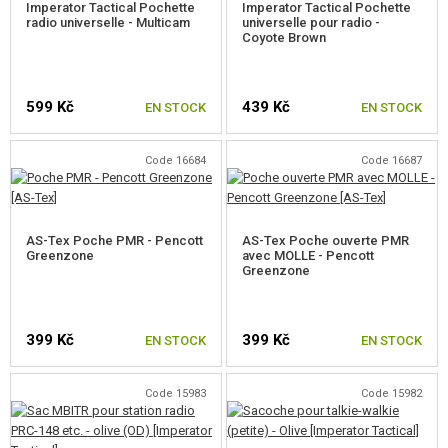
Imperator Tactical Pochette
Imperator Tactical Pochette
POCHES POUR ECOUTEURS
radio universelle - Multicam
universelle pour radio -
Coyote Brown
AUTRES POCHES
POCHES CEINTURE
599 Kč
439 Kč
EN STOCK
EN STOCK
BOTTES, IMPRÉGNATION
Code 16684
Code 16687
PREMIERS SECOURS
PATCHS
AS-Tex Poche PMR - Pencott
AS-Tex Poche ouverte PMR
Greenzone
avec MOLLE - Pencott
PORTE-CLÉS
Greenzone
LIGHTSTICKS
399 Kč
399 Kč
EN STOCK
EN STOCK
BRASSARD D'ÉQUIPE
PARACORD, CORDES, MOUSQUETONS
Code 15983
Code 15982
AUTRES ACCESSOIRES